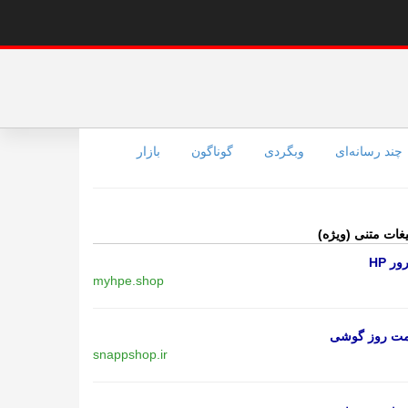
چند رسانه‌ای
وبگردی
گوناگون
بازار
یغات متنی (ویژه)
ر HP
myhpe.shop
مت روز گوشی
snappshop.ir