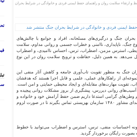
لب
 و ارتقاء سلامت روان و راهنمای حفظ ایمنی فردی و خانوادگی در شرایط بحران
تحص
حران جنگ و درگیری‌های مسلحانه، افراد و جوامع با چالش‌های
قوع جنگ، ناپایداری، ناامنی و خطرات جسمی و روانی مداوم، سلامت
قی
 شرایطی، استرس مزمن، اضطراب، ترس، احساس ناامیدی، و اضطراب
یل می‌دهد. به همین دلیل، حفاظت و ترویج سلامت روان در این نوع
ن جنگ به منظور تقویت تاب‌آوری جامعه و کاهش آثار منفی این
تبل
موعه‌ای از راهکار‌های عملی، علمی و قابل اجرا هستند که هدفشان
 تقویت مهارت‌های مقابله‌ای و ایجاد محیطی حمایتی و امن است.
سرو
 آسیب‌های روانی دیررس، پیشگیری از بروز مشکلات روانی پیچیده و
 هم وطن‌های گرامی استدعا داریم ضمن حفظ آرامش خود و خانواده و
رعایت پروتکل‌های روانشناختی در صورت لزوم با خط صدای مشاور ۱۴۸۰ سازمان بهزیستی تماس بگیرند تا در صورت لزوم
ونه احساسات منفی، ترس، استرس و اضطراب می‌توانید با خطوط