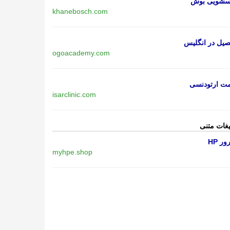
اسشویی بوش
khanebosch.com
یل در انگلیس
ogoacademy.com
مت ارتودنسی
isarclinic.com
یغات متنی
ر HP
myhpe.shop