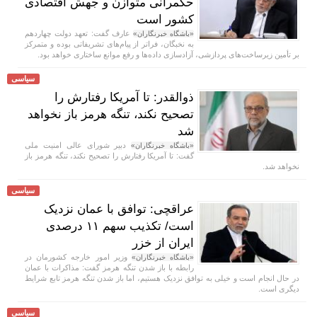
حکمرانی متوازن و جهش اقتصادی
کشور است
عارف گفت: تعهد دولت چهاردهم
«باشگاه خبرنگاران»
به نخبگان، فراتر از پیام‌های تشریفاتی بوده و متمرکز
بر تأمین زیرساخت‌های پردازشی، آزادسازی داده‌ها و رفع موانع ساختاری خواهد بود.
سیاسی
ذوالقدر: تا آمریکا رفتارش را
تصحیح نکند، تنگه هرمز باز نخواهد
شد
دبیر شورای عالی امنیت ملی
«باشگاه خبرنگاران»
گفت: تا آمریکا رفتارش را تصحیح نکند، تنگه هرمز باز
نخواهد شد.
سیاسی
عراقچی: توافق با عمان نزدیک
است/ تکذیب سهم ۱۱ درصدی
ایران از خزر
وزیر امور خارجه کشورمان در
«باشگاه خبرنگاران»
رابطه با باز شدن تنگه هرمز گفت: مذاکرات با عمان
در حال انجام است و خیلی به توافق نزدیک هستیم، اما باز شدن تنگه هرمز تابع شرایط
دیگری است.
سیاسی