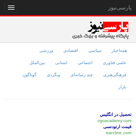
پارسی‌نیوز
نمایش
منو
همه‌اخبار
سیاسی
اقتصادی
ورزشی
علمی فناوری
اجتماعی
استانی
بین‌الملل
فرهنگی‌هنری
چند رسانه‌ای
وبگردی
گوناگون
بازار
تحصیل در انگلیس
ogoacademy.com
قیمت ارتودنسی
isarclinic.com