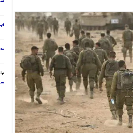
سرو
قی
تحص
تبل
سرو