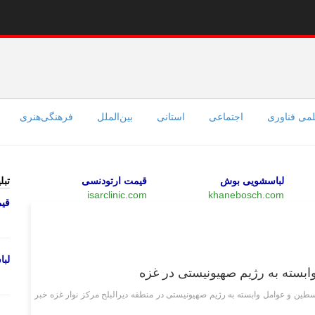
می فناوری
اجتماعی
استانی
بین‌الملل
فرهنگی‌هنری
لباسشویی بوش
قیمت ارتودنسی
تبل
isarclinic.com
khanebosch.com
قی
بین‌الملل
لب
ابسته به رژیم صهیونیستی در غزه
سطین و عوامل وابسته به رژیم صهیونیستی در منطقه دیرالبلح مرکز نوار غزه خبر