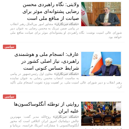
ولایتی: نگاه راهبردی محسن
رضایی پشتوانه‌ای موثر برای
صیانت از منافع ملی است
مشاور امور بین‌الملل رهبر انقلاب
«باشگاه خبرنگاران»
در پیامی ضمن تبریک به محسن رضایی به عنوان دبیر
شورای عالی امنیت نوشت: نگاه راهبردی او پشتوانه‌ای موثر برای صیانت منافع ملی
خواهد بود.
سیاسی
عارف: انسجام ملی و هوشمندی
راهبردی، نیاز اصلی کشور در
شرایط حساس کنونی است
معاون اول رئیس‌جمهور در پیامی
«باشگاه خبرنگاران»
به مناسبت انتصاب محسن رضایی به عنوان نماینده
رهبر انقلاب و دبیر شورای عالی امنیت ملی، بر اهمیت ویژه تقویت انسجام ملی تأکید
کرد.
سیاسی
روایتی از توطئه آنگلوساکسون‌ها
علیه ایران
روح‌الله مدبر گفت: مهم‌ترین
«باشگاه خبرنگاران»
چالش دیپلماتیک امروز ایران ائتلافی است که محور
آنگلوساکسونی با مشارکت آمریکا، فرانسه، بریتانیا و