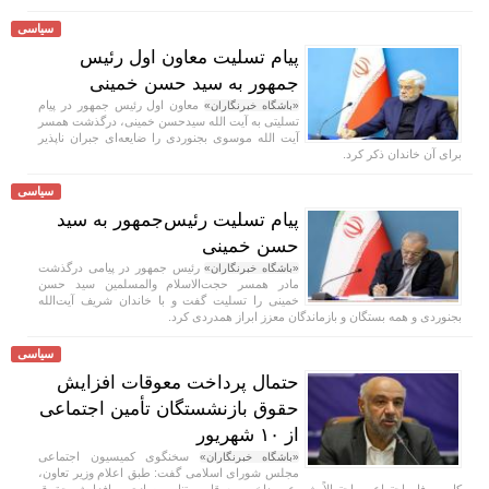
سیاسی
پیام تسلیت معاون اول رئیس
جمهور به سید حسن خمینی
معاون اول رئیس جمهور در پیام
«باشگاه خبرنگاران»
تسلیتی به آیت الله سیدحسن خمینی، درگذشت همسر
آیت الله موسوی بجنوردی را ضایعه‌ای جبران ناپذیر
برای آن خاندان ذکر کرد.
سیاسی
پیام تسلیت رئیس‌جمهور به سید
حسن خمینی
رئیس جمهور در پیامی درگذشت
«باشگاه خبرنگاران»
مادر همسر حجت‌الاسلام والمسلمین سید حسن
خمینی را تسلیت گفت و با خاندان شریف آیت‌الله
بجنوردی و همه بستگان و بازماندگان معزز ابراز همدردی کرد.
سیاسی
حتمال پرداخت معوقات افزایش
حقوق بازنشستگان تأمین اجتماعی
از ۱۰ شهریور
سخنگوی کمیسیون اجتماعی
«باشگاه خبرنگاران»
مجلس شورای اسلامی گفت: طبق اعلام وزیر تعاون،
کار و رفاه اجتماعی، احتمالاً شروع پرداخت معوقات متناسب‌سازی و افزایش حقوق