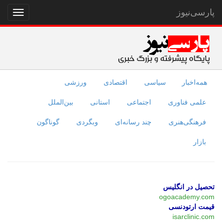
پارسی‌نیوز
نمایش
منو
همه‌اخبار
سیاسی
اقتصادی
ورزشی
علمی فناوری
اجتماعی
استانی
بین‌الملل
فرهنگی‌هنری
چند رسانه‌ای
وبگردی
گوناگون
بازار
تحصیل در انگلیس
ogoacademy.com
قیمت ارتودنسی
isarclinic.com