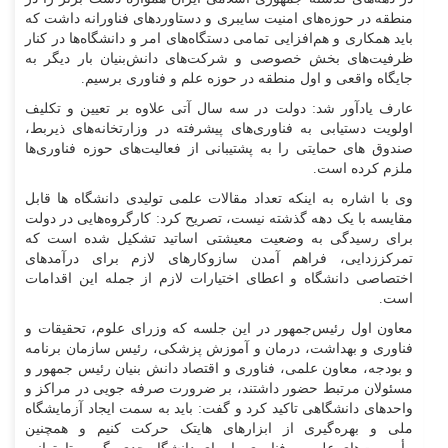
منطقه در حوزه‌های امنیت سایبری و دستاوردهای فناورانه داشت که
باید همکاری و هم‌افزایی تمامی دستگاه‌های امر و دانشگاه‌ها در کنار
ظرفیت‌های بخش خصوصی و شرکت‌های دانش‌بنیان بار دیگر به
جایگاه واقعی و اول منطقه در حوزه علم و فناوری برسیم.
عارف یادآور شد: دولت در سه سال آتی علاوه بر تعیین و تکلیف
اولویت دستیابی به فناوری‌های پیشرفته در وزارتخانه‌های ذیربط،
صندوق های حمایتی را به پشتیبانی از فعالیت‌های حوزه فناوری‌ها
ملزم کرده است.
وی با اشاره به اینکه تعداد مقالات علمی تولیدی دانشگاه ها قابل
مقایسه با یک دهه گذشته نیست، تصریح کرد: کارگروه‌هایی در دولت
برای رسیدگی به وضعیت معیشتی اساتید تشکیل شده است که
تمرکززدایی، فراهم آمدن سازوکارهای لازم برای درآمدهای
اختصاصی دانشگاه و اعطای اختیارات لازم از جمله این اقدامات
است.
معاون اول رئیس‌جمهور در این جلسه که وزرای علوم، تحقیقات و
فناوری و بهداشت، درمان و آموزش پزشکی، رئیس سازمان برنامه
و بودجه، معاون علمی، فناوری و اقتصاد دانش بنیان رئیس جمهور و
مسئولان مرتبط حضور داشتند، بر ضرورت صرفه جویی در مراکز و
واحدهای دانشگاهی تاکید کرد و گفت: باید به سمت ایجاد آزمایشگاه
ملی و بهره‌گیری از ابزارهای هایتک حرکت کنیم و همچنین