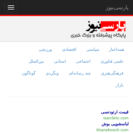
پارسی‌نیوز
نمایش
منو
همه‌اخبار
سیاسی
اقتصادی
ورزشی
علمی فناوری
اجتماعی
استانی
بین‌الملل
فرهنگی‌هنری
چند رسانه‌ای
وبگردی
گوناگون
بازار
قیمت ارتودنسی
isarclinic.com
لباسشویی بوش
khanebosch.com