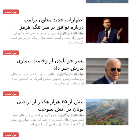
بین‌الملل
اظهارات جدید معاون ترامپ
درباره توافق بر سر تنگه هرمز
جی‌دی ونس مدعی شده تهران با
«باشگاه خبرنگاران»
عبور آزاد نفت و ایمنی کشتی‌ها از تنگه هرمز موافقت
کرده است.
بین‌الملل
پسر جو بایدن از وخامت بیماری
پدرش خبر داد
هانتر بایدن اعلام کرد سرطان
«باشگاه خبرنگاران»
پروستات رئیس جمهور پیشین آمریکا به استخوان‌های
او سرایت کرده است.
بین‌الملل
بیش از ۴۵ هزار هکتار از اراضی
یونان در آتش سوخت
موج گرمای امسال در یونان سبب
«باشگاه خبرنگاران»
آتش‌سوزی‌های گسترده‌ای شد که طی چهار روز بیش
از ۴۵ هزار هکتار از اراضی آن را سوزاند.
بین‌الملل