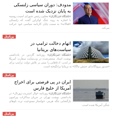
مدودف: دوران سیاسی زلنسکی
به پایان نزدیک شده است
معاون رئیس شورای امنیت روسیه
«باشگاه خبرنگاران»
با اشاره به روند جنگ اوکراین گفت که زلنسکی
«فعالانه» به سمت پایان کارنامه سیاسی خود حرکت
می‌کند.
بین‌الملل
اتهام دخالت ترامپ در
سیاست‌های بریتانیا
روزنامه گاردین در یادداشتی
«باشگاه خبرنگاران»
نوشت اسناد منتشرشده در وب‌سایت سفارت آمریکا
در لندن، ادعا‌هایی را مبنی بر تلاش دولت ترامپ برای
«صدور پروپاگاندای جنبش ماگا)» به بریتانیا برانگیخته است.
بین‌الملل
ایران در پی فرصتی برای اخراج
آمریکا از خلیج فارس
روزنامه «وال استریت ژورنال» در
«باشگاه خبرنگاران»
یادداشتی نوشت تهران در جریان مذاکرات پیرامون
بازگشایی تنگه هرمز، خواستار ممنوعیت تردد ناو‌های
جنگی آمریکا شده است.
بین‌الملل