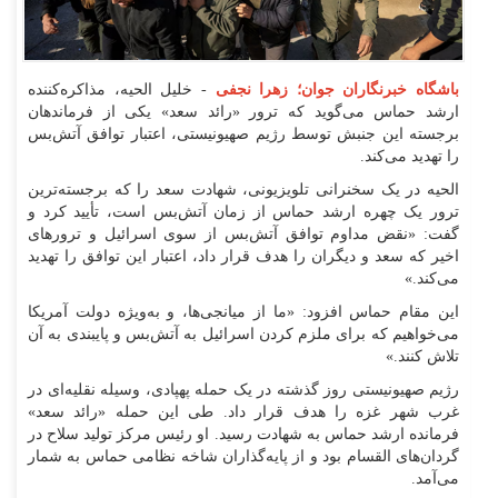
باشگاه خبرنگاران جوان؛ زهرا نجفی
- خلیل الحیه، مذاکره‌کننده
ارشد حماس می‌گوید که ترور «رائد سعد» یکی از فرماندهان
برجسته این جنبش توسط رژیم صهیونیستی، اعتبار توافق آتش‌بس
را تهدید می‌کند.
الحیه در یک سخنرانی تلویزیونی، شهادت سعد را که برجسته‌ترین
ترور یک چهره ارشد حماس از زمان آتش‌بس است، تأیید کرد و
گفت: «نقض مداوم توافق آتش‌بس از سوی اسرائیل و ترور‌های
اخیر که سعد و دیگران را هدف قرار داد، اعتبار این توافق را تهدید
می‌کند.»
این مقام حماس افزود: «ما از میانجی‌ها، و به‌ویژه دولت آمریکا
می‌خواهیم که برای ملزم کردن اسرائیل به آتش‌بس و پایبندی به آن
تلاش کنند.»
رژیم صهیونیستی روز گذشته در یک حمله پهپادی، وسیله نقلیه‌ای در
غرب شهر غزه را هدف قرار داد. طی این حمله «رائد سعد»
فرمانده ارشد حماس به شهادت رسید. او رئیس مرکز تولید سلاح در
گردان‌های القسام بود و از پایه‌گذاران شاخه نظامی حماس به شمار
می‌آمد.