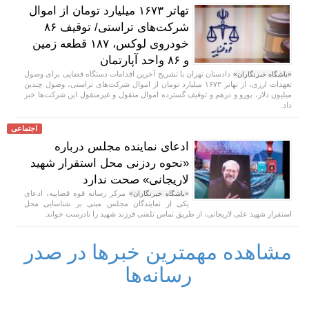
تهاتر ۱۶۷۳ میلیارد تومان از اموال
شرکت‌های تراستی/ توقیف ۸۶
خودروی لوکس، ۱۸۷ قطعه زمین
و ۸۶ واحد آپارتمان
دادستان تهران با تشریح آخرین اقدامات دستگاه قضایی برای وصول
«باشگاه خبرنگاران»
تعهدات ارزی، از تهاتر ۱۶۷۳ میلیارد تومان از اموال شرکت‌های تراستی، وصول چندین
میلیون دلار، یورو و درهم و توقیف گسترده اموال منقول و غیرمنقول این شرکت‌ها خبر
داد.
اجتماعی
ادعای نماینده مجلس درباره
«نحوه ردزنی محل استقرار شهید
لاریجانی» صحت ندارد
مرکز رسانه قوه قضاییه، ادعای
«باشگاه خبرنگاران»
یکی از نمایندگان مجلس مبنی بر شناسایی محل
استقرار شهید علی لاریجانی، از طریق تماس تلفنی فرزند شهید را نادرست خواند.
مشاهده مهمترین خبرها در صدر
رسانه‌ها