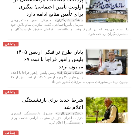
اولویت تأمین اجتماعی؛ پیگیری
برای تأمین منابع ادامه دارد
مدیرکل امور مستمری‌های
«باشگاه خبرنگاران»
سازمان تأمین‌اجتماعی، گفت: سازمان تمام تلاش خود
را انجام می‌دهد که در اسرع وقت مابه‌التفاوت افزایش حقوق بازنشستگان و
مستمری‌بگیران پرداخت شود.
اجتماعی
پایان طرح ترافیکی اربعین ۱۴۰۵
پلیس راهور فراجا با ثبت ۶۷
میلیون تردد
رئیس پلیس راهور فراجا با اعلام
«باشگاه خبرنگاران»
پایان طرح ۲۰ روزه اربعین ۱۴۰۵، از ثبت بیش از ۶۷
میلیون تردد در محور‌های منتهی به مرز‌های کشور خبر داد.
اجتماعی
شرط جدید برای بازنشستگی
اعلام شد
صندوق بازنشستگی کشوری
«باشگاه خبرنگاران»
جزئیات اجرای افزایش سنوات الزامی خدمت برای
بازنشستگی را اعلام کرد.
اجتماعی