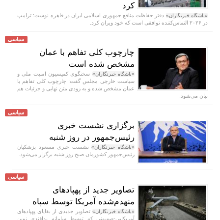
کرد
دفتر حفاظت منافع جمهوری اسلامی ایران در قاهره نوشت: ترامپ
«باشگاه خبرنگاران»
در ۲۰۲۶ التماس‌کننده توافقی است که خود ویران کرد.
سیاسی
چارچوب کلی تفاهم با عمان
مشخص شده است
سخنگوی کمیسیون امنیت ملی و
«باشگاه خبرنگاران»
سیاست خارجی مجلس گفت: چارچوب کلی تفاهم با
عمان مشخص شده و به زودی متن نهایی و جزئیات هم
بیان می‌شود.
سیاسی
برگزاری نشست خبری
رئیس‌جمهور در روز شنبه
نشست خبری مسعود پزشکیان
«باشگاه خبرنگاران»
رئیس‌جمهور کشورمان صبح روز شنبه برگزار می‌شود.
سیاسی
تصاویر جدید از پهپادهای
منهدم‌شده آمریکا توسط سپاه
تصاویر جدیدی از بقایای پهپادهای
«باشگاه خبرنگاران»
آمریکایی-صهیونی که توسط سامانه‌ پدافندی نوین