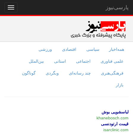
پارسی‌نیوز
نمایش
منو
همه‌اخبار
سیاسی
اقتصادی
ورزشی
علمی فناوری
اجتماعی
استانی
بین‌الملل
فرهنگی‌هنری
چند رسانه‌ای
وبگردی
گوناگون
بازار
لباسشویی بوش
khanebosch.com
قیمت ارتودنسی
isarclinic.com