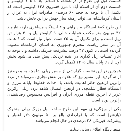
قسمت اول این طرح از کرمانشاه تا اسلام آباد با ۱۱۵ کیلومتر و
قسمت دوم آن از اسلام آباد تا مرز خسروی ۱۴۸ کیلومتر است که
تکمیل آن با توجه به حجم ۶۰ درصدی صادرات ایران به عراق از
استان کرمانشاه، می‌تواند زمینه ساز جهش در این بخش باشد.
این طرح که۸ ایستگاه بین راهی و ۴ ایستگاه مسافری دارد، نیازمند
۴۲ میلیون متر مکعب عملیات خالی، ۹ کیلومتر پل و ۴۰ هزار تن
ریل است و برای تکمیل آن به ۲۵ همت اعتبار نیاز است که ۶ همت
آن در سفر ریاست محترم جمهوری به استان کرمانشاه مصوب
گردیده است، تا کنون ۳۷ درصد پیشرفت فیزیکی داشته و با توجه به
آغاز عملیات ریل گذاری در آینده نزدیک، پیش بینی می‌شود بخش
اول آن، تا پایان سال ۱۴۰۵ تکمیل گردد.
همچنین در این نشست گزارشی از مسیر ریلی شلمچه به بصره نیز
ارائه گردید. این مسیر نیز که علاوه بر نقش تجاری، می‌تواند در تردد
زائرین اربعین حائز اهمیت باشد، با احداث خطوط پایانه مرزی و
ایستگاه قطار شلمچه، در اربعین امسال شاهد تردد ریلی زائرین
عزیز تا آخرین نقطه مرزی ایران و افزایش محسوس رضایتمندی
زائرین بوده است.
یکی از ویژگی‌های مهم این طرح ساخت پل بزرگ ریلی متحرک
(بازشو) است که با قراردادی بالغ بر ۵۰ میلیون دلار اعتبار و
پیشرفت فیزیکی ۲۸ درصدی در حال انجام می‌باشد.
منبع: پایگاه اطلاع رسانی دولت