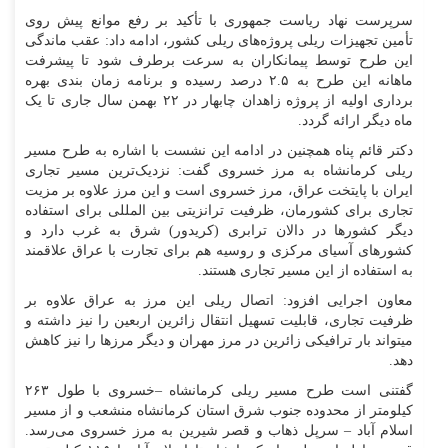
سرپرست نهاد ریاست جمهوری با تأکید بر رفع موانع پیش روی
تأمین تجهیزات ریلی پروژه‌های ریلی کشور، ادامه داد: عقب ماندگی
این طرح توسط پیمانکاران به سرعت برطرف شود تا پیشرفت
ماهانه این طرح به ۲.۵ درصد رسیده و برنامه زمان بندی بهره
برداری اولیه از پروژه زاهدان چابهار در ۲۲ بهمن سال جاری تا یک
ماه دیگر ارائه گردد.
دکتر قائم پناه همچنین در ادامه این نشست با اشاره به طرح مسیر
ریلی کرمانشاه به مرز خسروی گفت: نزدیک‌ترین مسیر تجاری
ایران با پایتخت عراق، مرز خسروی است و این مرز علاوه بر مزیت
تجاری برای کشورمان، ظرفیت ترانزیتی بین المللی برای استفاده
دیگر کشور‌ها در دالان ترابری (کریدور) شرق به غرب دارد و
کشور‌های آسیای مرکزی و روسیه هم برای تجارت با عراق علاقمند
به استفاده از این مسیر تجاری هستند.
معاون اجرایی افزود: اتصال ریلی این مرز به عراق علاوه بر
ظرفیت تجاری، قابلیت تسهیل انتقال زائرین اربعین را نیز داشته و
میتواند بار ترافیکی زائرین در مرز مهران و دیگر مرز‌ها را نیز کاهش
دهد.
گفتنی است طرح مسیر ریلی کرمانشاه –خسروی با طول ۲۶۳
کیلومتر از محدوده جنوب شرق استان کرمانشاه منشعب و از مسیر
اسلام آباد – سرپل ذهاب و قصر شیرین به مرز خسروی می‌رسد.