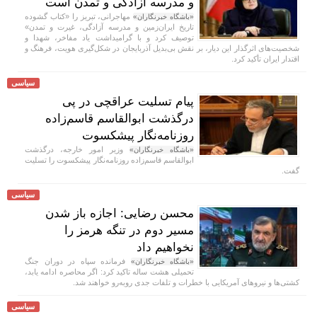
و مدرسه آزادگی و تمدن است
مهاجرانی، تبریز را «کتاب گشوده
«باشگاه خبرنگاران»
تاریخ ایران‌زمین و مدرسه آزادگی، غیرت و تمدن»
توصیف کرد و با گرامیداشت یاد مفاخر، شهدا و
شخصیت‌های اثرگذار این دیار، بر نقش بی‌بدیل آذربایجان در شکل‌گیری هویت، فرهنگ و
اقتدار ایران تأکید کرد.
سیاسی
پیام تسلیت عراقچی در پی
درگذشت ابوالقاسم قاسم‌زاده
روزنامه‌نگار پیشکسوت
وزیر امور خارجه، درگذشت
«باشگاه خبرنگاران»
ابوالقاسم قاسم‌زاده روزنامه‌نگار پیشکسوت را تسلیت
گفت.
سیاسی
محسن رضایی: اجازه باز شدن
مسیر دوم در تنگه هرمز را
نخواهیم داد
فرمانده سپاه در دوران جنگ
«باشگاه خبرنگاران»
تحمیلی هشت ساله تاکید کرد: اگر محاصره ادامه یابد،
کشتی‌ها و نیرو‌های آمریکایی با خطرات و تلفات جدی رو‌به‌رو خواهند شد.
سیاسی