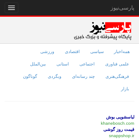
پارسی‌نیوز
نمایش
منو
همه‌اخبار
سیاسی
اقتصادی
ورزشی
علمی فناوری
اجتماعی
استانی
بین‌الملل
فرهنگی‌هنری
چند رسانه‌ای
وبگردی
گوناگون
بازار
لباسشویی بوش
khanebosch.com
قیمت روز گوشی
snappshop.ir