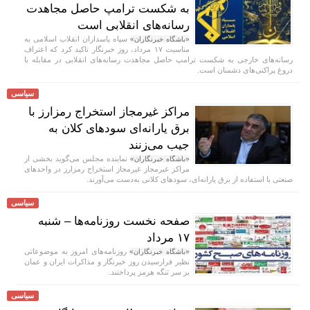
به شکست ترامپ حاصل مجاهدت
رسانه‌های انقلابی است
سپاه پاسداران انقلاب اسلامی به
«باشگاه خبرنگاران»
مناسبت ۱۷ مرداد، روز خبرنگار تاکید کرد که اعتراف
رسانه‌های خارجی به شکست ترامپ حاصل مجاهدت رسانه‌های انقلابی در مقابله با
دروغ پراکنی‌های دشمنان است.
سیاسی
مراکز غیرمجاز استخراج رمزارز با
برق یارانه‌ای سودهای کلان به
جیب می‌زنند
نماینده مجلس می‌گوید بخشی از
«باشگاه خبرنگاران»
مراکز غیرمجاز غیرمجاز استخراج رمزارز در واحدهای
صنعتی با استفاده از برق یارانه‌ای، سودهای کلانی به‌دست می‌آورند.
سیاسی
صفحه نخست روزنامه‌ها – شنبه
۱۷ مرداد
روزنامه‌های امروز به موضوعاتی
«باشگاه خبرنگاران»
نظیر فرارسیدن روز خبرنگار و مذاکرات ایران و عمان
بر سر تنگه هرمز پرداختند.
سیاسی