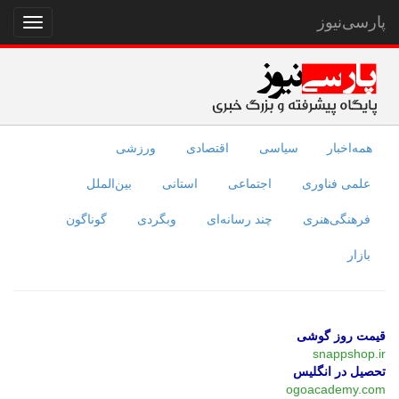
پارسی‌نیوز
نمایش
منو
همه‌اخبار
سیاسی
اقتصادی
ورزشی
علمی فناوری
اجتماعی
استانی
بین‌الملل
فرهنگی‌هنری
چند رسانه‌ای
وبگردی
گوناگون
بازار
قیمت روز گوشی
snappshop.ir
تحصیل در انگلیس
ogoacademy.com