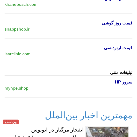
khanebosch.com
قیمت روز گوشی
snappshop.ir
قیمت ارتودنسی
isarclinic.com
تبلیغات متنی
سرور HP
myhpe.shop
مهمترین اخبار بین‌الملل
بین‌الملل
انفجار مرگبار در اتوبوس