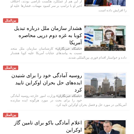
از این هم از عملکرد هگست ناراضی بودند، اختلاف
اخیر او با ترامپ بر سر کمبود مهمات، فشار‌ها علیه او
را افزایش داده است.
بین‌الملل
هشدار سازمان ملل درباره تبدیل
کوبا به غزه دوم درپی محاصره
آمریکا
کارشناسان سازمان ملل متحد
«باشگاه خبرنگاران»
نسبت به پیامد‌های جنایات آمریکا علیه کوبا هشدار
داده و خواستار اقدام فوری بین‌المللی شدند.
بین‌الملل
روسیه آمادگی خود را برای شنیدن
ایده‌های حل بحران اوکراین تایید
کرد
وزارت امور خارجه روسیه آمادگی
«باشگاه خبرنگاران»
خود را برای بحث در مورد هرگونه ایده سازنده
آمریکایی در مورد حل و فصل بحران اوکراین تایید کرد.
بین‌الملل
اعلام آمادگی باکو برای تامین گاز
اوکراین