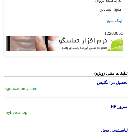
به پناهگاه بروم.
منبع: المیادین
لینک منبع
12200851
تبلیغات متنی (ویژه)
تحصیل در انگلیس
ogoacademy.com
سرور HP
myhpe.shop
لباسشویی بوش