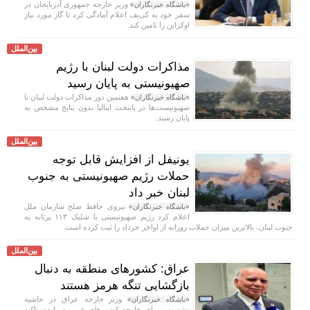
وزیر خارجه جمهوری آذربایجان در
«باشگاه خبرنگاران»
سفر خود به کی‌یف اعلام آمادگی کرد تا گاز مورد نیاز
اوکراین را تامین کند.
بین‌الملل
مذاکرات دولت لبنان با رژیم
صهیونیستی به پایان رسید
هفتمین دور مذاکرات دولت لبنان با
«باشگاه خبرنگاران»
صهیونیست‌ها در پایتخت ایتالیا بدون نتایج مشخص به
پایان رسید.
بین‌الملل
یونیفل از افزایش قابل توجه
حملات رژیم صهیونیستی به جنوب
لبنان خبر داد
نیروی حافظ صلح سازمان ملل
«باشگاه خبرنگاران»
اعلام کرد رژیم صهیونیستی با شلیک ۱۱۳ پرتابه به
جنوب لبنان، بالاترین میزان حملات روزانه از اواخر خرداد را ثبت کرده است.
بین‌الملل
عراق: کشور‌های منطقه به دنبال
بازگشایی تنگه هرمز هستند
وزیر خارجه عراق در حاشیه
«باشگاه خبرنگاران»
نشست وزرای خارجه کشور‌های عربی در اردن تاکید