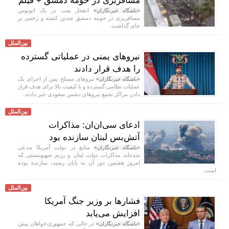
مسافربری در حومه دمشق + فیلم
انفجار بمب در یک اتوبوس
«باشگاه خبرنگاران»
مسافربری در حومه دمشق چندین کشته و زخمی بر
جای گذاشت.
بین‌الملل
نیرو‌های یمنی در عملیاتی گسترده
را هدف قرار دادند
نیرو‌های مسلح یمن از اجرای یک
«باشگاه خبرنگاران»
عملیات نظامی گسترده و با کیفیت بالا برای هدف قرار
دادن مراکز تجمع نیرو‌های دشمن سعودی خبر دادند.
بین‌الملل
ادعای سی‌ان‌ان: مذاکرات
آتش‌بس لبنان سازنده بود
منابع در دولت آمریکا مدعی
«باشگاه خبرنگاران»
شده‌اند مذاکرات دولت لبنان و رژیم صهیونیستی که
امروز هفتمین دور آن به پایان رسید، سازنده بوده
است.
بین‌الملل
فشار‌ها بر وزیر جنگ آمریکا
افزایش می‌یابد
در حالی که جمهوری‌خواهان پیش
«باشگاه خبرنگاران»