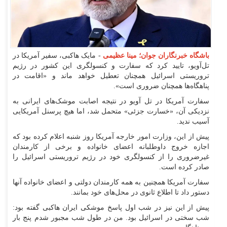
باشگاه خبرنگاران جوان؛ مینا عظیمی
- مایک هاکبی، سفیر آمریکا در
تل‌آویو، تایید کرد که سفارت و کنسولگری این کشور در رژیم
تروریستی اسرائیل همچنان تعطیل خواهد ماند و «اقامت در
پناهگاه‌ها همچنان ضروری است».
سفارت آمریکا در تل آویو در نتیجه اصابت موشک‌های ایرانی به
نزدیکی آن، «خسارت جزئی» متحمل شد، اما هیچ پرسنل آمریکایی
آسیب ندید.
پیش از این، وزارت امور خارجه آمریکا روز شنبه اعلام کرده بود که
اجازه خروج داوطلبانه اعضای خانواده و برخی از کارمندان
غیرضروری را از کنسولگری خود در رژیم تروریستی اسرائیل را
صادر کرده است.
سفارت آمریکا همچنین به همه کارمندان دولتی و اعضای خانواده آنها
دستور داد تا اطلاع ثانوی در محل‌های خود بمانند.
پیش از این نیز در شب اول پاسخ موشکی ایران هاکبی گفته بود:
شب سختی در اسرائیل بود. من در طول شب مجبور شدم پنج بار