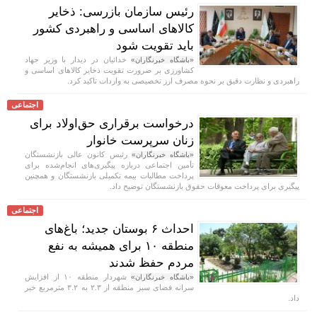
رئیس سازمان بازرسی: ذخایر
کالاهای اساسی و راهبردی کشور
باید تقویت شود
خدائیان در دیدار با وزیر جهاد
«باشگاه خبرنگاران»
کشاورزی بر ضرورت تقویت ذخایر کالا‌های اساسی و
راهبردی و نظارت دقیق بر نحوه مصرف ارز تخصیصی به واردات تاکید کرد.
اجتماعی
درخواست برقراری حق‌اولاد برای
زنان سرپرست خانوار
رئیس کانون عالی بازنشستگان
«باشگاه خبرنگاران»
تأمین اجتماعی درباره پیگیری‌های انجام‌شده برای
پرداخت مطالبات بیمه تکمیلی بازنشستگان و همچنین
پیگیری برای پرداخت معوقات حقوق بازنشستگان توضیح داد.
اجتماعی
احداث ۶ بوستان جدید؛ باغ‌های
منطقه ۱۰ برای همیشه به نفع
مردم حفظ شدند
شهردار منطقه ۱۰ از افزایش
«باشگاه خبرنگاران»
سرانه فضای سبز منطقه از ۲.۳ به ۳.۲ مترمربع خبر
داد.