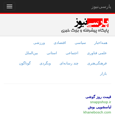
پارسی‌نیوز
نمایش
منو
همه‌اخبار
سیاسی
اقتصادی
ورزشی
علمی فناوری
اجتماعی
استانی
بین‌الملل
فرهنگی‌هنری
چند رسانه‌ای
وبگردی
گوناگون
بازار
قیمت روز گوشی
snappshop.ir
لباسشویی بوش
khanebosch.com