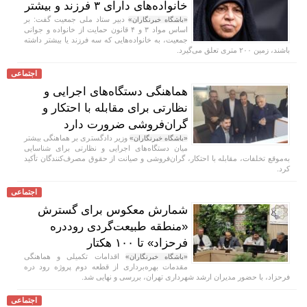
خانواده‌های دارای ۳ فرزند و بیشتر
دبیر ستاد ملی جمعیت گفت: بر
«باشگاه خبرنگاران»
اساس مواد ۳ و ۴ قانون حمایت از خانواده و جوانی
جمعیت، به خانواده‌هایی که سه فرزند یا بیشتر داشته
باشند، زمین ۲۰۰ متری تعلق می‌گیرد.
اجتماعی
هماهنگی دستگاه‌های اجرایی و
نظارتی برای مقابله با احتکار و
گران‌فروشی ضرورت دارد
وزیر دادگستری بر هماهنگی بیشتر
«باشگاه خبرنگاران»
میان دستگاه‌های اجرایی و نظارتی برای شناسایی
به‌موقع تخلفات، مقابله با احتکار، گران‌فروشی و صیانت از حقوق مصرف‌کنندگان تأکید
کرد.
اجتماعی
شمارش معکوس برای گسترش
«منطقه طبیعت‌گردی روددره
فرحزاد» تا ۱۰۰ هکتار
اقدامات تکمیلی و هماهنگی
«باشگاه خبرنگاران»
مقدمات بهره‌برداری از قطعه دوم پروژه رود دره
فرحزاد، با حضور مدیران ارشد شهرداری تهران، بررسی و نهایی شد.
اجتماعی