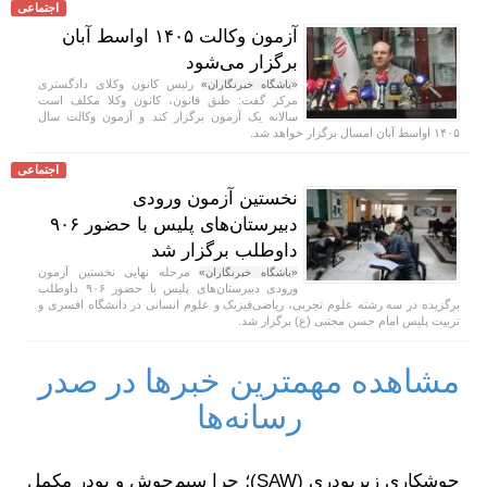
اجتماعی
آزمون وکالت ۱۴۰۵ اواسط آبان
برگزار می‌شود
رئیس کانون وکلای دادگستری
«باشگاه خبرنگاران»
مرکز گفت: طبق قانون، کانون وکلا مکلف است
سالانه یک آزمون برگزار کند و آزمون وکالت سال
۱۴۰۵ اواسط آبان‌ امسال برگزار خواهد شد.
اجتماعی
نخستین آزمون ورودی
دبیرستان‌های پلیس با حضور ۹۰۶
داوطلب برگزار شد
مرحله نهایی نخستین آزمون
«باشگاه خبرنگاران»
ورودی دبیرستان‌های پلیس با حضور ۹۰۶ داوطلب
برگزیده در سه رشته علوم تجربی، ریاضی‌فیزیک و علوم انسانی در دانشگاه افسری و
تربیت پلیس امام حسن مجتبی (ع) برگزار شد.
مشاهده مهمترین خبرها در صدر
رسانه‌ها
جوشکاری زیرپودری (SAW)؛ چرا سیم‌جوش و پودر مکمل