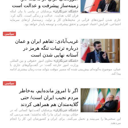
زمینه‌ساز پیشرفت و عدالت است
پزشکیان در پیامی با بیان اینکه
«باشگاه خبرنگاران»
قرآن کتاب هدایت، عدالت و زندگی است، تأکید کرد:
جاری شدن آموزه‌های قرآنی در محیط‌های کار و تولید، زمینه‌ساز ارتقای سرمایه
اجتماعی، افزایش اعتماد عمومی و تحقق پیشرفت و توسعه پایدار خواهد بود.
سیاسی
غریب‌آبادی: تفاهم ایران و عمان
درباره ترتیبات تنگه هرمز در
آستانه نهایی شدن است
معاون امور حقوقی و بین المللی
«باشگاه خبرنگاران»
وزارت امور خارجه گفت: در گفت‌و‌گو‌های جاری با
عمان، موضوع به‌گونه‌ای پیش‌بینی شده که مسیر موقت بتواند مدت زمان بیشتری ادامه
پیدا کند.
سیاسی
اگر تا امروز مانده‌ایم، به‌خاطر
مردم نجیب ایران است/ حتی
گلایه‌مندان هم همراهی کردند
پزشکیان گفت:تنها کسانی که در
«باشگاه خبرنگاران»
خیابان بودند، ایران ما را نگه نداشتند؛ همه مردمی که
این سختی‌ها را می‌بینند و تحمل می‌کنند، برای ایران و کشورشان این کار را انجام
می‌دهند.