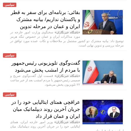
سیاسی
بقائی: برنامه‌ای برای سفر به قطر
و پاکستان نداریم/ بیانیه مشترک
ایران و عمان در مرحله تدوین
سخنگوی وزارت امور خارجه در
«باشگاه خبرنگاران»
مورد مذاکرات ایران و عمان در خصوص تنگه هرمز
توضیح داد: بیانیه مشترک دو کشور مشتمل بر ملاحظات و نکات عمده مورد توافق در
مرحله بررسی و تدوین نهایی است.
سیاسی
گفت‌وگوی تلویزیونی رئیس‌جمهور
با مردم از امشب پخش می‌شود
قسمت اول گفت‌وگوی صریح و
«باشگاه خبرنگاران»
صمیمی رئیس‌جمهور با مردم امشب بعد از خبر ساعت
۲۲ تلویزیون پخش می‌شود.
سیاسی
عراقچی همتای ایتالیایی خود را در
جریان آخرین روند دیپلماتیک میان
ایران و عمان قرار داد
وزیر امور خارجه ایران، همتای
«باشگاه خبرنگاران»
ایتالیایی خود را در جریان آخرین روند دیپلماتیک میان
ایران و عمان قرار داد.