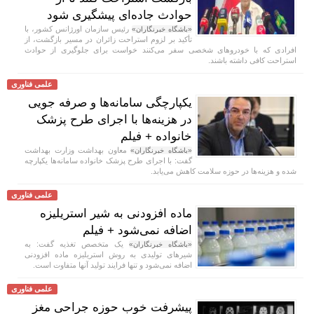
حوادث جاده‌ای پیشگیری شود
رئیس سازمان اورژانس کشور، با
«باشگاه خبرنگاران»
تأکید بر لزوم استراحت زائران در مسیر بازگشت، از
افرادی که با خودروهای شخصی سفر می‌کنند خواست برای جلوگیری از حوادث
استراحت کافی داشته باشند.
علمی فناوری
یکپارچگی سامانه‌ها و صرفه جویی
در هزینه‌ها با اجرای طرح پزشک
خانواده + فیلم
معاون بهداشت وزارت بهداشت
«باشگاه خبرنگاران»
گفت: با اجرای طرح پزشک خانواده سامانه‌ها یکپارچه
شده و هزینه‌ها در حوزه سلامت کاهش می‌یابد.
علمی فناوری
ماده افزودنی به شیر استریلیزه
اضافه نمی‌شود + فیلم
یک متخصص تغذیه گفت: به
«باشگاه خبرنگاران»
شیر‌های تولیدی به روش استریلیزه ماده افزودنی
اضافه نمی‌شود و تنها فرایند تولید آنها متفاوت است.
علمی فناوری
پیشرفت خوب حوزه جراحی مغز