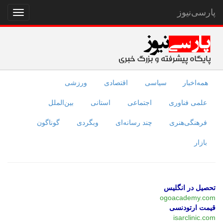
پارسی‌نیوز
نمایش
منو
همه‌اخبار
سیاسی
اقتصادی
ورزشی
علمی فناوری
اجتماعی
استانی
بین‌الملل
فرهنگی‌هنری
چند رسانه‌ای
وبگردی
گوناگون
بازار
تحصیل در انگلیس
ogoacademy.com
قیمت ارتودنسی
isarclinic.com