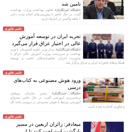
تامین شد
معاون بهداشت وزارت بهداشت
«باشگاه خبرنگاران»
گفت: در حال حاضر با پیش‌بینی‌های انجام شده ذخایر
۶ ماهه واکسن در انبار‌ها داریم.
علمی فناوری
تجربه ایران در توسعه آموزش
عالی در اختیار عراق قرار می‌گیرد
دیدار وزیر علوم کشورمان با وزیر
«باشگاه خبرنگاران»
بهداشت و سرپرست وزارت آموزش عالی عراق با
محوریت اجرای تفاهم‌نامه‌های علمی و توسعه
همکاری‌های فناورانه ایران و عراق برگزار شد.
علمی فناوری
ورود هوش مصنوعی به کتاب‌های
درسی
رئیس سازمان پژوهش
«باشگاه خبرنگاران»
برنامه‌ریزی آموزشی گفت: در حال حاضر محتوای
آموزشی مرتبط با هوش مصنوعی در دروسی مانند کار
و فناوری گنجانده شده است.
علمی فناوری
میعادفر: زائران اربعین در مسیر
بازگشت استراحت کنند تا از