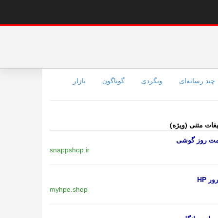
چند رسانه‌ای
وبگردی
گوناگون
بازار
یغات متنی (ویژه)
مت روز گوشی
snappshop.ir
ر HP
myhpe.shop