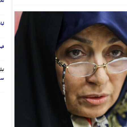
تحص
لب
قی
تبل
سرو