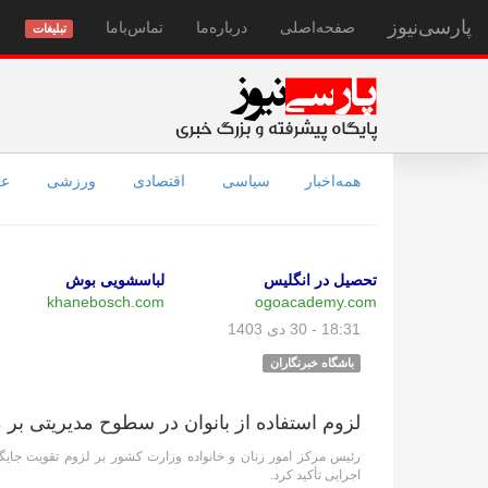
پارسی‌نیوز
صفحه‌اصلی
درباره‌ما
تماس‌با‌ما
تبلیغات
همه‌اخبار
سیاسی
اقتصادی
ورزشی
عل
تحصیل در انگلیس
لباسشویی بوش
khanebosch.com
ogoacademy.com
18:31 - 30 دی 1403
باشگاه خبرنگاران
لزوم استفاده از بانوان در سطوح مدیریتی بر 
رئیس مرکز امور زنان و خانواده وزارت کشور بر لزوم تقویت جایگاه
اجرایی تأکید کرد.