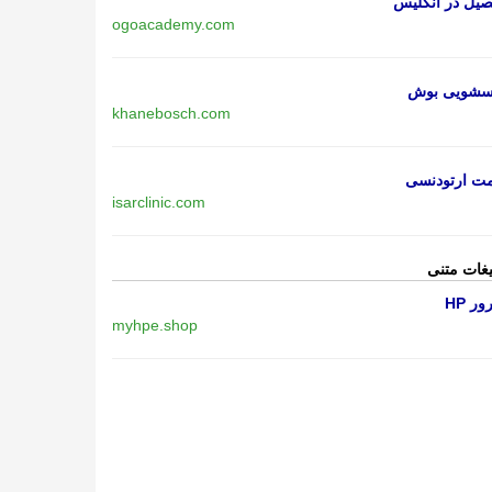
یل در انگلیس
ogoacademy.com
اسشویی بوش
khanebosch.com
مت ارتودنسی
isarclinic.com
یغات متنی
ر HP
myhpe.shop