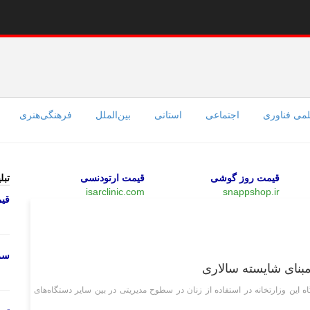
می فناوری
اجتماعی
استانی
بین‌الملل
فرهنگی‌هنری
قیمت روز گوشی
قیمت ارتودنسی
تبل
isarclinic.com
snappshop.ir
قی
سیاسی
سرو
مبنای شایسته سالاری
 این وزارتخانه در استفاده از زنان در سطوح مدیریتی در بین سایر دستگاه‌های