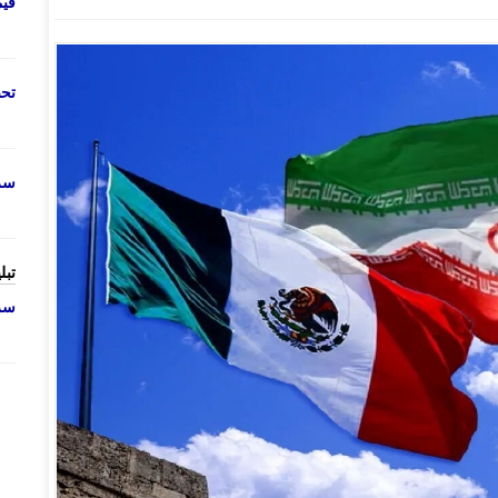
قی
تحص
سرو
تبل
سرو