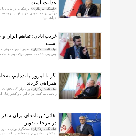
عدالت است
پزشکیان در پیامی با 
«باشگاه خبرنگاران»
قرآنی در محیط‌های کار و تولید، زمینه‌
خواهد بود.
غریب‌آبادی: تفاهم ایران و 
است
معاون امور حقوقی و بی
«باشگاه خبرنگاران»
پیش‌بینی شده که مسیر موقت بتواند مدت زم
اگر تا امروز مانده‌ایم، به
همراهی کردند
پزشکیان گفت:تنها کسانی
«باشگاه خبرنگاران»
و تحمل می‌کنند، برای ایران و کشورشان این 
بقائی: برنامه‌ای برای سفر 
در مرحله تدوین
سخنگوی وزارت امور خا
«باشگاه خبرنگاران»
دو کشور مشتمل بر ملاحظات و نکات عمده 