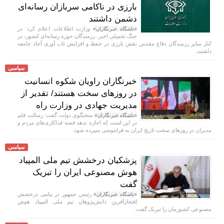
بارزی در ناکامی سربازان رسانه‌ای
دشمن داشتند
وزارت اطلاعات اعلام کرد: در
«باشگاه خبرنگاران»
جنگ تحمیلی اخیر، رزمندگان حوزه رسانه‌ای کشور، در
کنار سایر رزمندگان دفاع مقدس نقش بارزی در حفظ و افزایش تاب آوری آحاد جامعه
داشتند.
سیاسی
خبرنگاران راویان شکوه انسانیت
در روز‌های سخت هستند/ تقدیر از
مدیریت جهادی در وزارت راه
سخنگوی دولت گفت: رسالت قلم
«باشگاه خبرنگاران»
در این است که اجازه ندهد قصه‌ فداکاری‌های مردم و
مدیران در روزهای سخت تاریخ ایران به فراموشی سپرده شود.
سیاسی
پزشکیان درخشش تیم ملی المپیاد
هوش مصنوعی ایران را تبریک
گفت
رئیس جمهور در پیامی درخشش
«باشگاه خبرنگاران»
افتخارآفرین دانش‌پژوهان تیم ملی المپیاد هوش
مصنوعی کشورمان را تبریک گفت.