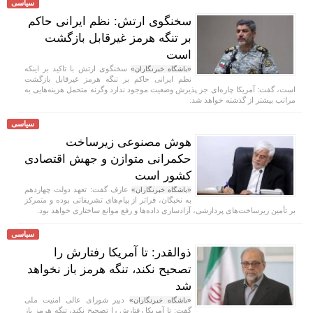
سیاسی
سخنگوی ارتش: نظم ایرانی حاکم
بر تنگه هرمز غیرقابل بازگشت
است
سخنگوی ارتش با تاکید بر اینکه
«باشگاه خبرنگاران»
نظم ایرانی حاکم بر تنگه هرمز غیرقابل بازگشت
است، گفت: آمریکا چاره‌ای جز پذیرش وضعیت موجود ندارد وگرنه متحمل هزینه‌هایی به
مراتب بیشتر از گذشته خواهد شد.
سیاسی
هوش مصنوعی زیرساخت
حکمرانی متوازن و جهش اقتصادی
کشور است
عارف گفت: تعهد دولت چهاردهم
«باشگاه خبرنگاران»
به نخبگان، فراتر از پیام‌های تشریفاتی بوده و متمرکز
بر تأمین زیرساخت‌های پردازشی، آزادسازی داده‌ها و رفع موانع ساختاری خواهد بود.
سیاسی
ذوالقدر: تا آمریکا رفتارش را
تصحیح نکند، تنگه هرمز باز نخواهد
شد
دبیر شورای عالی امنیت ملی
«باشگاه خبرنگاران»
گفت: تا آمریکا رفتارش را تصحیح نکند، تنگه هرمز باز