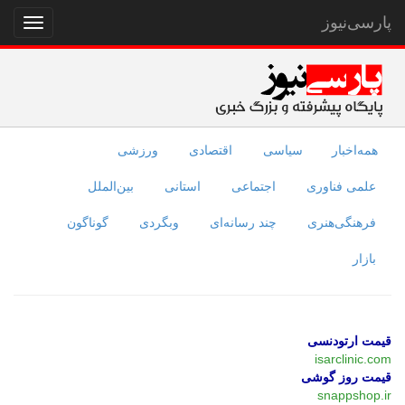
پارسی‌نیوز
نمایش
منو
همه‌اخبار
سیاسی
اقتصادی
ورزشی
علمی فناوری
اجتماعی
استانی
بین‌الملل
فرهنگی‌هنری
چند رسانه‌ای
وبگردی
گوناگون
بازار
قیمت ارتودنسی
isarclinic.com
قیمت روز گوشی
snappshop.ir