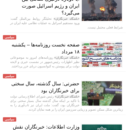
ایران و رژیم اسرائیل صورت
می‌گیرد؟
تحلیلگر روابط بین‌الملل گفت:
«باشگاه خبرنگاران»
ورود مستقیم اسرائیل به عملیات نظامی علیه ایران در
شرایط فعلی محتمل نیست.
سیاسی
صفحه نخست روزنامه‌ها – یکشنبه
۱۸ مرداد
روزنامه‌های امروز به موضوعاتی
«باشگاه خبرنگاران»
نظیر اظهارات رئیس‌جمهور در نشست خبری و لایحه
دولت برای پیوستن به کنوانسیون دریای خزر پرداختند.
سیاسی
حضرتی: سال گذشته، سال سختی
برای خبرنگاران بود
رئیس شورای اطلاع رسانی دولت
«باشگاه خبرنگاران»
با تاکید بر اینکه سال گذشته سال بسیار سختی برای
خبرنگاران بود، گفت: ملت ایران نیز تاب‌آوری را به
زیباترین شکل ممکن تصویر و زیبایی سرزمین ایران را بر همه نمایان کردند.
سیاسی
وزارت اطلاعات: خبرنگاران نقش