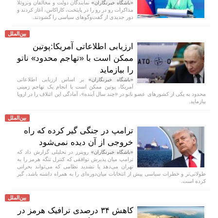
نمایندگان دولت و مخالفان ونزوئلا
«باشگاه خبرنگاران»
مذاکرات رو در رو را در پایتخت، کاراکاس، آغاز کردند و
دور جدیدی از گفت‌و‌گو‌های سیاسی را گشودند.
بین‌الملل
ارزیابی اطلاعاتی آمریکا:پوتین
ممکن است با «تهاجم محدود» ناتو
را بیازماید
بر اساس ارزیابی اطلاعاتی
«باشگاه خبرنگاران»
آمریکا، پوتین ممکن است با انجام یک تهاجم زمینی
محدود به یکی از کشور‌های عضو ناتو در «چند سال آینده»، آمادگی این ائتلاف را در اروپا
بیازماید.
بین‌الملل
ترامپ در جنگی گیر کرده که راه
خروجی از آن دیده نمی‌شود
رویترز در تحلیلی گزارش داد که
«باشگاه خبرنگاران»
ترامپ میان پذیرش توافقی که کنترل تنگه هرمز را به
تهران می‌دهد یا تشدید نظامی که می‌تواند بحرانی
طولانی‌تر و خطرات سیاسی پیش از انتخابات میان‌دوره‌ای را به همراه داشته باشد، گیر
کرده است.
بین‌الملل
کاهش ۳۴ درصدی ترافیک هرمز در