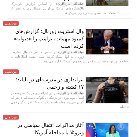
بر اساس گزارش بلومبرگ
«باشگاه خبرنگاران»
پالایشگاه‌های آمریکا در اوایل امسال روزانه بیش از
۶۰۰٬۰۰۰ بشکه نفت سعودی خریداری می‌کردند.
بین‌الملل
وال استریت ژورنال: گزارش‌های
کمبود مهمات، ترامپ را «دیوانه»
کرده است
بر اساس منابعی که وال استریت
«باشگاه خبرنگاران»
ژورنال به آنها استناد کرده است، نشت اطلاعات به
رسانه‌ها چندین هفته است که رئیس‌جمهور آمریکا را آزار می‌دهد.
بین‌الملل
تیراندازی در مدرسه‌ای در تایلند؛
۱۷ کشته و زخمی
در پی تیراندازی در یک مدرسه در
«باشگاه خبرنگاران»
استان نونتابوری در نزدیکی بانکوک، دست‌کم ۲ نفر که
گمان می‌رود معلم باشند، کشته و ۱۵ نفر دیگر زخمی
شده‌اند.
بین‌الملل
آغاز مذاکرات انتقال سیاسی در
ونزوئلا با مداخله آمریکا