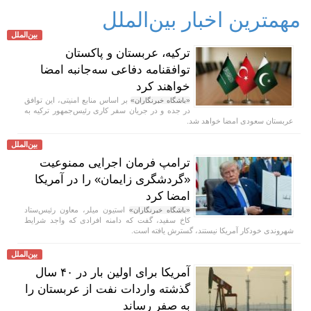
مهمترین اخبار بین‌الملل
بین‌الملل
ترکیه، عربستان و پاکستان
توافقنامه دفاعی سه‌جانبه امضا
خواهند کرد
بر اساس منابع امنیتی، این توافق
«باشگاه خبرنگاران»
در جده و در جریان سفر کاری رئیس‌جمهور ترکیه به
عربستان سعودی امضا خواهد شد.
بین‌الملل
ترامپ فرمان اجرایی ممنوعیت
«گردشگری زایمان» را در آمریکا
امضا کرد
استیون میلر، معاون رئیس‌ستاد
«باشگاه خبرنگاران»
کاخ سفید، گفت که دامنه افرادی که واجد شرایط
شهروندی خودکار آمریکا نیستند، گسترش یافته است.
بین‌الملل
آمریکا برای اولین بار در ۴۰ سال
گذشته واردات نفت از عربستان را
به صفر رساند