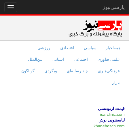
پارسی‌نیوز
نمایش
منو
همه‌اخبار
سیاسی
اقتصادی
ورزشی
علمی فناوری
اجتماعی
استانی
بین‌الملل
فرهنگی‌هنری
چند رسانه‌ای
وبگردی
گوناگون
بازار
قیمت ارتودنسی
isarclinic.com
لباسشویی بوش
khanebosch.com