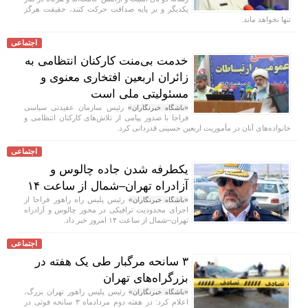
یکدیگر و بر پایه صداقت حرکت کنند، حقیقت هرگز
تنها نخواهد ماند.
اجتماعی
خدمت بی‌منت کارکنان انتظامی به
زائران اربعین افتخاری معنوی و
مسئولیتی ملی است
رئیس سازمان عقیدتی سیاسی
«باشگاه خبرنگاران»
فراجا با صدور پیامی از تلاش‌های کارکنان انتظامی و
خانواده‌های آنان در مأموریت اربعین حسینی قدردانی کرد.
اجتماعی
یکطرفه شدن جاده چالوس و
آزادراه تهران–شمال از ساعت ۱۴
رئیس پلیس راه راهور فراجا از
«باشگاه خبرنگاران»
اجرای محدودیت ترافیکی در محور چالوس و آزادراه
تهران–شمال از ساعت ۱۴ امروز خبر داد.
اجتماعی
۳ سانحه مرگبار طی یک هفته در
بزرگراه‌های تهران
رئیس پلیس راهور تهران بزرگ،
«باشگاه خبرنگاران»
اعلام کرد: در هفته دوم مردادماه ۳ سانحه فوتی در