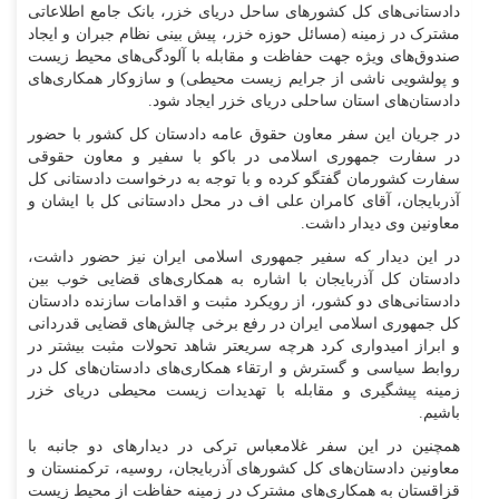
دادستانی‌های کل کشور‌های ساحل دریای خزر، بانک جامع اطلاعاتی
مشترک در زمینه (مسائل حوزه خزر، پیش بینی نظام جبران و ایجاد
صندوق‌های ویژه جهت حفاظت و مقابله با آلودگی‌های محیط زیست
و پولشویی ناشی از جرایم زیست محیطی) و سازوکار همکاری‌های
دادستان‌های استان ساحلی دریای خزر ایجاد شود.
در جریان این سفر معاون حقوق عامه دادستان کل کشور با حضور
در سفارت جمهوری اسلامی در باکو با سفیر و معاون حقوقی
سفارت کشورمان گفتگو کرده و با توجه به درخواست دادستانی کل
آذربایجان، آقای کامران علی اف در محل دادستانی کل با ایشان و
معاونین وی دیدار داشت.
در این دیدار که سفیر جمهوری اسلامی ایران نیز حضور داشت،
دادستان کل آذربایجان با اشاره به همکاری‌های قضایی خوب بین
دادستانی‌های دو کشور، از رویکرد مثبت و اقدامات سازنده دادستان
کل جمهوری اسلامی ایران در رفع برخی چالش‌های قضایی قدردانی
و ابراز امیدواری کرد هرچه سریعتر شاهد تحولات مثبت بیشتر در
روابط سیاسی و گسترش و ارتقاء همکاری‌های دادستان‌های کل در
زمینه پیشگیری و مقابله با تهدیدات زیست محیطی دریای خزر
باشیم.
همچنین در این سفر غلامعباس ترکی در دیدار‌های دو جانبه با
معاونین دادستان‌های کل کشور‌های آذربایجان، روسیه، ترکمنستان و
قزاقستان به همکاری‌های مشترک در زمینه حفاظت از محیط زیست