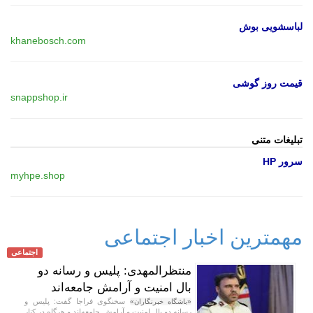
لباسشویی بوش
khanebosch.com
قیمت روز گوشی
snappshop.ir
تبلیغات متنی
سرور HP
myhpe.shop
مهمترین اخبار اجتماعی
اجتماعی
منتظرالمهدی: پلیس و رسانه دو
بال امنیت و آرامش جامعه‌اند
سخنگوی فراجا گفت: پلیس و
«باشگاه خبرنگاران»
رسانه دو بال امنیت و آرامش جامعه‌اند و هرگاه در کنار