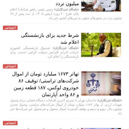
میلیون تردد
رئیس پلیس راهور فراجا با اعلام
«باشگاه خبرنگاران»
پایان طرح ۲۰ روزه اربعین ۱۴۰۵، از ثبت بیش از ۶۷
میلیون تردد در محور‌های منتهی به مرز‌های کشور خبر داد.
اجتماعی
شرط جدید برای بازنشستگی
اعلام شد
صندوق بازنشستگی کشوری
«باشگاه خبرنگاران»
جزئیات اجرای افزایش سنوات الزامی خدمت برای
بازنشستگی را اعلام کرد.
اجتماعی
تهاتر ۱۶۷۳ میلیارد تومان از اموال
شرکت‌های تراستی/ توقیف ۸۶
خودروی لوکس، ۱۸۷ قطعه زمین
و ۸۶ واحد آپارتمان
دادستان تهران با تشریح آخرین اقدامات دستگاه قضایی برای وصول
«باشگاه خبرنگاران»
تعهدات ارزی، از تهاتر ۱۶۷۳ میلیارد تومان از اموال شرکت‌های تراستی، وصول چندین
میلیون دلار، یورو و درهم و توقیف گسترده اموال منقول و غیرمنقول این شرکت‌ها خبر
داد.
اجتماعی