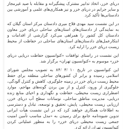
دریای خزر، اتخاذ تدابیر مشترک پیشگیرانه و مقابله با صید غیرمجاز
و سایر جرایم در دریای خزر و نیز همکاری‌های علمی و آموزشی بین
دادستانی‌ها تأکید کرد.
در این نشست سید مهدی فلاح میری دادستان مرکز استان گیلان که
به نمایندگی از دادستان‌های استان‌های ساحلی دریای خزر معاون
دادستان کل کشور را همراهی می‌کرد گزارشی از اقدامات و
ابتکارعمل‌های دادستان‌های استان‌های ساحلی در حفاظت از محیط
زیست دریای خزر را ارایه کرد.
این نشست در راستای توافقات «کنوانسیون حفاظت دریایی دریای
خزر» موسوم به «کنوانسیون تهران» برگزار شد.
این کنوانسیون در تاریخ ۱۰ /۳ /۸۴ به تصویب مجلس شورای
اسلامی رسیده و برابر آن کشور‌های ساحلی منطقه برای حفظ
محیط زیست دریای خزر در زمینه جلوگیری، کاهش و کنترل آلودگی،
جلوگیری از ورود، کنترل و از بین بردن گونه‌های مهاجم، موارد
اضطراری زیست محیطی، حفاظت و نگهداری و احیای منابع زنده
دریایی، مدیریت مناطق ساحلی، نوسانات سطح آب دریای خزر،
ارزیابی زیست محیطی، پایش، تحقیق و توسعه، تبادل و دسترسی
به اطلاعات همکاری خواهند کرد که در این نشست هیأت ایرانی
تدوین شیوه‌نامه جامع برای رسیدن به «مدل مناسب تأمین امنیت
جمعی زیست محیطی دریای خزر» را به منظور عملیاتی کردن
کنوانسیون تهران ارائه کرد.