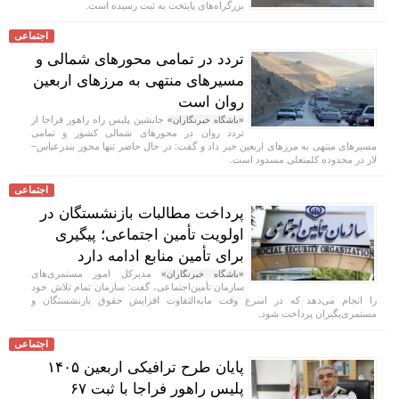
بزرگراه‌های پایتخت به ثبت رسیده است.
اجتماعی
تردد در تمامی محور‌های شمالی و
مسیر‌های منتهی به مرز‌های اربعین
روان است
جانشین پلیس راه راهور فراجا از
«باشگاه خبرنگاران»
تردد روان در محور‌های شمالی کشور و تمامی
مسیر‌های منتهی به مرز‌های اربعین خبر داد و گفت: در حال حاضر تنها محور بندرعباس–
لار در محدوده کلمتعلی مسدود است.
اجتماعی
پرداخت مطالبات بازنشستگان در
اولویت تأمین اجتماعی؛ پیگیری
برای تأمین منابع ادامه دارد
مدیرکل امور مستمری‌های
«باشگاه خبرنگاران»
سازمان تأمین‌اجتماعی، گفت: سازمان تمام تلاش خود
را انجام می‌دهد که در اسرع وقت مابه‌التفاوت افزایش حقوق بازنشستگان و
مستمری‌بگیران پرداخت شود.
اجتماعی
پایان طرح ترافیکی اربعین ۱۴۰۵
پلیس راهور فراجا با ثبت ۶۷