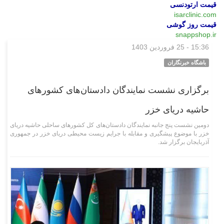
قیمت ارتودنسی
isarclinic.com
قیمت روز گوشی
snappshop.ir
15:36 - 25 فروردین 1403
اجتماعی
باشگاه خبرنگاران
برگزاری نشست نمایندگان دادستان‌های کشور‌های
حاشیه دریای خزر
دومین نشست پنج جانبه نمایندگان دادستان‌های کل کشور‌های ساحلی حاشیه دریای
خزر با موضوع پیشگیری و مقابله با جرایم زیست محیطی دریای خزر در جمهوری
آذربایجان برگزار شد.