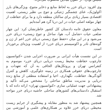
وی افزود: دریای خزر به لحاظ منابع و ذخایر متنوع، ویژگی‌های بارز
اکولوژیک، غنای چشمگیر ژنتیکی و تنوع بی نظیر زیستی، اهمیت
اقتصادی بسیار زیادی برای ساکنان منطقه دارد و ما برای حفاظت از
چهار مولفه اصلی حیات در این دریا گرد هم آمده‌ایم.
معاون حقوق عامه دادستان کل کشور خاطرنشان کرد: این چهار
ضلعی حیات «شامل آب، هوا، ساحل و تنوع زیستی» دریای خزر
می‌شود و در این میان «حفظ تنوع زیستی دریای خزر اعم از ژن و
گونه‌های نادر و اکوسیستم دریای خزر» از اهمیت ویژه‌ای برخوردار
است.
در این نشست هیأت ایرانی بر ضرورت اجرایی شدن «کنوانسیون
چارچوب حفاظت محیط زیست دریایی دریای خزر» موسوم به
کنفرانس تهران و پروتکل‌های الحاقی به آن که تعهدات و
چارچوب‌های حقوقی همکاری در زمینه جلوگیری، کاهش و کنترل
آلودگی‌ها، حفاظت، نگهداری، احیا و استفاده منطقی از منابع زنده
دریایی و مدیریت مناطق ساحلی را مشخص می‌کند تأکید و
پیشنهاداتی جهت عملیاتی سازی «کنوانسیون تهران» ارائه داده که با
استقبال دادستانی‌های کشور‌های ساحلی حاشیه دریای خزر مواجه
شد.
همچنین پیشنهاد شد به منظور مقابله و پیشگیری از جرایم زیست
محیطی دریای خزر علاوه بر همکاری‌های علمی و آموزشی بین