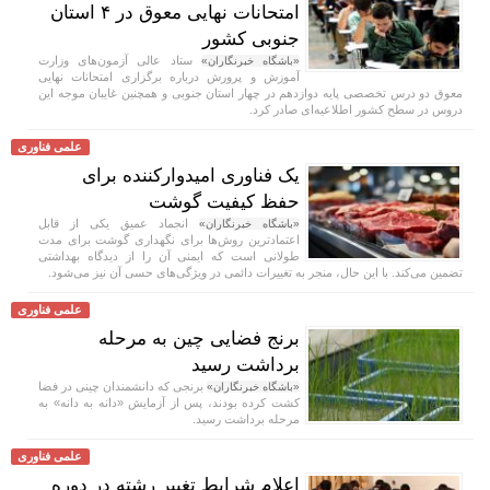
امتحانات نهایی معوق در ۴ استان
جنوبی کشور
ستاد عالی آزمون‌های وزارت
«باشگاه خبرنگاران»
آموزش و پرورش درباره برگزاری امتحانات نهایی
معوق دو درس تخصصی پایه دوازدهم در چهار استان جنوبی و همچنین غایبان موجه این
دروس در سطح کشور اطلاعیه‌ای صادر کرد.
علمی فناوری
یک فناوری امیدوارکننده برای
حفظ کیفیت گوشت
انجماد عمیق یکی از قابل
«باشگاه خبرنگاران»
اعتمادترین روش‌ها برای نگهداری گوشت برای مدت
طولانی است که ایمنی آن را از دیدگاه بهداشتی
تضمین می‌کند. با این حال، منجر به تغییرات دائمی در ویژگی‌های حسی آن نیز می‌شود.
علمی فناوری
برنج فضایی چین به مرحله
برداشت رسید
برنجی که دانشمندان چینی در فضا
«باشگاه خبرنگاران»
کشت کرده بودند، پس از آزمایش «دانه به دانه» به
مرحله برداشت رسید.
علمی فناوری
اعلام شرایط تغییر رشته در دوره