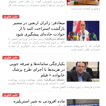
برنامه‌ریزی آموزشی گفت: در حال حاضر محتوای
آموزشی مرتبط با هوش مصنوعی در دروسی مانند کار
و فناوری گنجانده شده است.
علمی فناوری
میعادفر: زائران اربعین در مسیر
بازگشت استراحت کنند تا از
حوادث جاده‌ای پیشگیری شود
رئیس سازمان اورژانس کشور، با
«باشگاه خبرنگاران»
تأکید بر لزوم استراحت زائران در مسیر بازگشت، از
افرادی که با خودروهای شخصی سفر می‌کنند خواست برای جلوگیری از حوادث
استراحت کافی داشته باشند.
علمی فناوری
یکپارچگی سامانه‌ها و صرفه جویی
در هزینه‌ها با اجرای طرح پزشک
خانواده + فیلم
معاون بهداشت وزارت بهداشت
«باشگاه خبرنگاران»
گفت: با اجرای طرح پزشک خانواده سامانه‌ها یکپارچه
شده و هزینه‌ها در حوزه سلامت کاهش می‌یابد.
علمی فناوری
ماده افزودنی به شیر استریلیزه