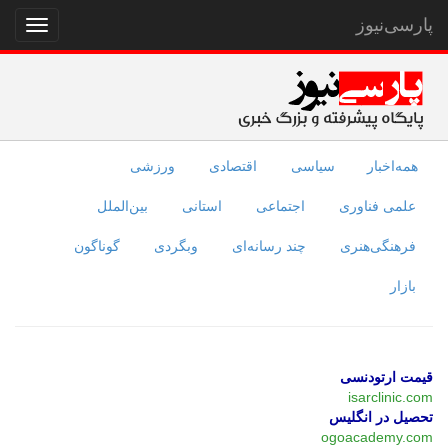
پارسی‌نیوز
نمایش
منو
همه‌اخبار
سیاسی
اقتصادی
ورزشی
علمی فناوری
اجتماعی
استانی
بین‌الملل
فرهنگی‌هنری
چند رسانه‌ای
وبگردی
گوناگون
بازار
قیمت ارتودنسی
isarclinic.com
تحصیل در انگلیس
ogoacademy.com