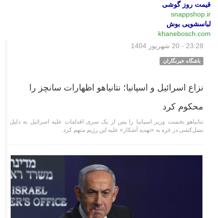
قیمت روز گوشی
snappshop.ir
لباسشویی بوش
khanebosch.com
23:28 - 20 شهریور 1404
بین‌الملل
باشگاه خبرنگاران
نزاع اسرائیل و اسپانیا؛ نتانیاهو اظهارات سانچز را
محکوم کرد
نتانیاهو نخست وزیر اسپانیا را پس از یک سری اقدامات علیه اسرائیل به دلیل
نسل‌کشی در غزه به «تهدید آشکار» علیه این رژیم متهم کرد.