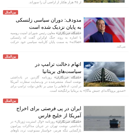
از ۴۵ هزار هکتار از اراضی آن را سوزاند.
بین‌الملل
مدودف: دوران سیاسی زلنسکی
به پایان نزدیک شده است
معاون رئیس شورای امنیت روسیه
«باشگاه خبرنگاران»
با اشاره به روند جنگ اوکراین گفت که زلنسکی
«فعالانه» به سمت پایان کارنامه سیاسی خود حرکت
می‌کند.
بین‌الملل
اتهام دخالت ترامپ در
سیاست‌های بریتانیا
روزنامه گاردین در یادداشتی
«باشگاه خبرنگاران»
نوشت اسناد منتشرشده در وب‌سایت سفارت آمریکا
در لندن، ادعا‌هایی را مبنی بر تلاش دولت ترامپ برای
«صدور پروپاگاندای جنبش ماگا)» به بریتانیا برانگیخته است.
بین‌الملل
ایران در پی فرصتی برای اخراج
آمریکا از خلیج فارس
روزنامه «وال استریت ژورنال» در
«باشگاه خبرنگاران»
یادداشتی نوشت تهران در جریان مذاکرات پیرامون
بازگشایی تنگه هرمز، خواستار ممنوعیت تردد ناو‌های