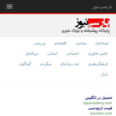
پارسی‌نیوز
نمایش
منو
همه‌اخبار
سیاسی
اقتصادی
ورزشی
علمی فناوری
اجتماعی
استانی
بین‌الملل
فرهنگی‌هنری
چند رسانه‌ای
وبگردی
گوناگون
بازار
تحصیل در انگلیس
ogoacademy.com
قیمت ارتودنسی
isarclinic.com