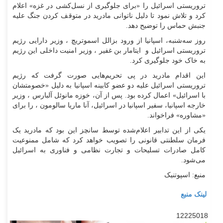
تروریستی اسرائیل را «برای جلوگیری از نسل‌کشی در غزه» اعلام
کرد و تلاش نمود تا دلیل ناتوانی مادرید در متوقف کردن جنگ علیه
جنبش حماس را توضیح دهد.
روز سه‌شنبه، اسپانیا از ورود بزالل اسموتریچ ، وزیر دارایی رژیم
تروریستی اسرائیل و ایتامار بن غفیر ، وزیر امنیت داخلی این رژیم
به خاک خود جلوگیری کرد.
این اقدام مادرید در پی تحریم‌هایی صورت گرفت که رژیم
تروریستی اسرائیل علیه دو عضو کابینه اسپانیا به دلیل «خصومتشان
با اسرائیل» اعمال کرده بود. پس از آن، خوزه مانوئل آلبارس ، وزیر
خارجه اسپانیا، سفیر اسپانیا در اسرائیل، آنا ماریا سالومون ، را برای
«مشاوره» فراخواند.
یکی از این تدابیر اعلام‌شده توسط سانچز این بود که مادرید یک
فرمان سلطنتی قانونی را تصویب خواهد کرد که شامل ممنوعیت
کامل صادرات تسلیحات و تجارت نظامی و فناوری به اسرائیل
می‌شود.
منبع: اسپوتنیک
لینک منبع
12225018