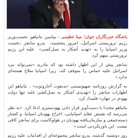
باشگاه خبرنگاران جوان؛ مینا عظیمی
- بنیامین نتانیاهو، نخست‌وزیر
رژیم تروریستی اسرائیل، امروز پنجشنبه، پدرو سانچز ،نخست
وزیر اسپانیا را به «تهدید آشکار به نسل‌کشی» علیه این رژیم
تروریستی متهم کرد.
سانچز پیش از این اظهار داشته بود که مادرید «نمی‌تواند نبرد
اسرائیل علیه حماس را متوقف کند، زیرا اسپانیا سلاح هسته‌ای
ندارد.»
به گزارش روزنامه صهیونیستی «یدیعوت آحارونوت» ، نتانیاهو این
اظهارات سانچز را «تهدیدی آشکار به نسل‌کشی علیه تنها دولت
یهودی در جهان» قلمداد کرد.
نتانیاهو مجددا با دست‌آویز قرار دادن یهودستیزی ادعا کرد: «به نظر
می‌رسد که تفتیش عقاید اسپانیایی، اخراج یهودیان اسپانیا، و کشتار
دسته‌جمعی و سازمان‌یافته یهودیان در هولوکاست برای سانچز کافی
نیست. این باورنکردنی است.»
روز دوشنبه گذشته، پدرو سانچز مجموعه‌ای از اقدامات علیه رژیم