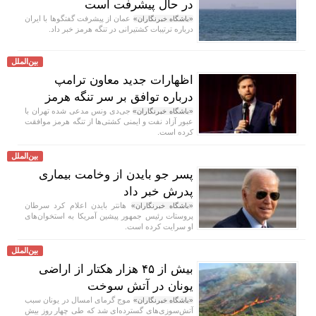
در حال پیشرفت است
عمان از پیشرفت گفتگوها با ایران
«باشگاه خبرنگاران»
درباره ترتیبات کشتیرانی در تنگه هرمز خبر داد.
بین‌الملل
اظهارات جدید معاون ترامپ
درباره توافق بر سر تنگه هرمز
جی‌دی ونس مدعی شده تهران با
«باشگاه خبرنگاران»
عبور آزاد نفت و ایمنی کشتی‌ها از تنگه هرمز موافقت
کرده است.
بین‌الملل
پسر جو بایدن از وخامت بیماری
پدرش خبر داد
هانتر بایدن اعلام کرد سرطان
«باشگاه خبرنگاران»
پروستات رئیس جمهور پیشین آمریکا به استخوان‌های
او سرایت کرده است.
بین‌الملل
بیش از ۴۵ هزار هکتار از اراضی
یونان در آتش سوخت
موج گرمای امسال در یونان سبب
«باشگاه خبرنگاران»
آتش‌سوزی‌های گسترده‌ای شد که طی چهار روز بیش