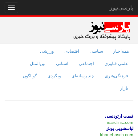
پارسی‌نیوز
نمایش
منو
همه‌اخبار
سیاسی
اقتصادی
ورزشی
علمی فناوری
اجتماعی
استانی
بین‌الملل
فرهنگی‌هنری
چند رسانه‌ای
وبگردی
گوناگون
بازار
قیمت ارتودنسی
isarclinic.com
لباسشویی بوش
khanebosch.com