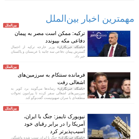
مهمترین اخبار بین‌الملل
بین‌الملل
ترکیه: ممکن است مصر به پیمان
دفاعی مکه بپیوندد
وزیر خارجه ترکیه از احتمال
«باشگاه خبرنگاران»
گسترش پیمان دفاعی سه جانبه با عربستان و پاکستان
خبر داد.
بین‌الملل
فرمانده سنتکام به سرزمین‌های
اشغالی رفت
رسانه‌ها می‌گویند برد کوپر به
«باشگاه خبرنگاران»
سرزمین‌های اشغالی سفر کرده تا پیرامون تحولات
منطقه‌ای با سران صهیونیست گفت‌و‌گو کند.
بین‌الملل
نیویورک تایمز: جنگ با ایران،
آمریکا را در برابر رقبای خود
آسیب‌پذیرتر کرد
جنگ با ایران سبب شده واشنگتن
«باشگاه خبرنگاران»