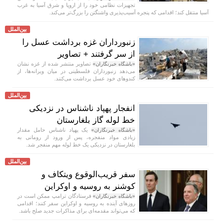
تجهیزات نظامی خود را از اروپا و شرق آسیا به غرب
آسیا منتقل کند؛ اقدامی که پنجره آسیب‌پذیری واشنگتن را بزرگ‌تر می‌کند.
بین‌الملل
زنبورداران غزه برداشت عسل را
از سر گرفتند + تصاویر
تصاویر منتشر شده از غزه نشان
«باشگاه خبرنگاران»
می‌دهد زنبورداران فلسطینی در میان ویرانه‌ها، از
کندو‌های خود عسل برداشت می‌کنند.
بین‌الملل
انفجار پهپاد ناشناس در نزدیکی
خط لوله گاز بلغارستان
یک پهپاد ناشناس حامل مقدار
«باشگاه خبرنگاران»
زیادی مواد منفجره، پس از ورود از رومانی به
بلغارستان در نزدیکی یک خط لوله مهم منفجر شد.
بین‌الملل
سفر قریب‌الوقوع ویتکاف و
کوشنر به روسیه و اوکراین
فرستادگان ترامپ ممکن است در
«باشگاه خبرنگاران»
روز‌های آینده به روسیه و اوکراین سفر کنند؛ اقدامی
که می‌تواند مقدمه‌ای برای مذاکرات جدید صلح باشد.