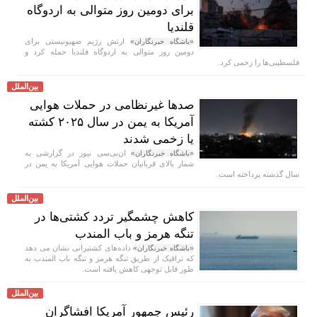
برای دومین روز متوالی به اردوگاه
قلندیا
ارتش رژیم صهیونیستی برای
«باشگاه خبرنگاران»
دومین روز متوالی به اردوگاه قلندیا حمله کرد و
فلسطینی‌ها را زخمی کرد.
بین‌الملل
صد‌ها غیرنظامی در حملات هوایی
آمریکا به یمن در سال ۲۰۲۵ کشته
یا زخمی شدند
ان‌بی‌سی نیوز در گزارشی به
«باشگاه خبرنگاران»
شمار بالای قربانیان حملات هوایی آمریکا به یمن در
سال گذشته پرداخته است.
بین‌الملل
کاهش چشمگیر تردد کشتی‌ها در
تنگه هرمز و باب المندب
داده‌های کشتیرانی نشان می دهد
«باشگاه خبرنگاران»
که ترافیک از طریق تنگه هرمز و تنگه باب المندب به
طور قابل توجهی کاهش یافته است.
بین‌الملل
رئیس جمهور آمریکا افشاگران