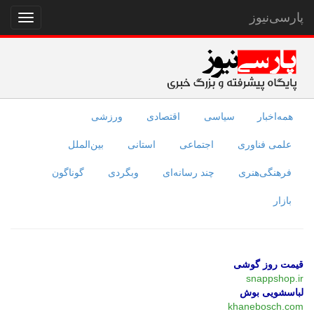
پارسی‌نیوز
نمایش
منو
همه‌اخبار
سیاسی
اقتصادی
ورزشی
علمی فناوری
اجتماعی
استانی
بین‌الملل
فرهنگی‌هنری
چند رسانه‌ای
وبگردی
گوناگون
بازار
قیمت روز گوشی
snappshop.ir
لباسشویی بوش
khanebosch.com