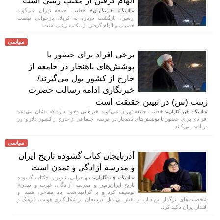
الهام گرفتن از مکتب زینبی است
خطیب جمعه تهران می‌گوید
«باشگاه خبرنگاران»
اربعین، بازگشت دوباره به کربلا، بازخوانی نهضت
حسینی و الهام گرفتن از مکتب زینبی است.
سیاسی
برخی افراد برای حضور با
پوشش‌های ناهنجار در جامعه از
خارج از کشور پول می‌گیرند/
خبرنگاری ادامه رسالت حضرت
زینب (س) در تبیین حقیقت است
خطیب جمعه تهران می‌گوید خبر‌هایی وجود دارد که نشان می‌دهد
«باشگاه خبرنگاران»
افرادی برای حضور با پوشش‌های ناهنجار در عرصه اجتماعی از خارج از کشور دلار و ارز
دریافت می‌کنند.
سیاسی
آذربایجان کتاب گشوده تاریخ ایران
و مدرسه آزادگی و تمدن است
مهاجرانی، تبریز را «کتاب گشوده
«باشگاه خبرنگاران»
تاریخ ایران‌زمین و مدرسه آزادگی، غیرت و تمدن»
توصیف کرد و با گرامیداشت یاد مفاخر، شهدا و
شخصیت‌های اثرگذار این دیار، بر نقش بی‌بدیل آذربایجان در شکل‌گیری هویت، فرهنگ و
اقتدار ایران تأکید کرد.