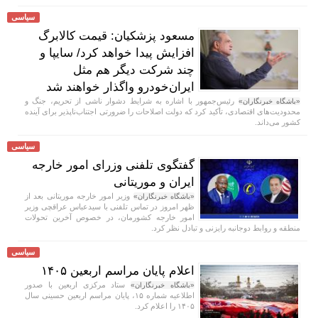
سیاسی
مسعود پزشکیان: قیمت کالابرگ
افزایش پیدا خواهد کرد/ سایپا و
چند شرکت دیگر هم مثل
ایران‌خودرو واگذار خواهند شد
رئیس‌جمهور با اشاره به شرایط دشوار ناشی از تحریم، جنگ و
«باشگاه خبرنگاران»
محدودیت‌های اقتصادی، تأکید کرد که دولت اصلاحات را ضرورتی اجتناب‌ناپذیر برای آینده
کشور می‌داند.
سیاسی
گفتگوی تلفنی وزرای امور خارجه
ایران و موریتانی
وزیر امور خارجه موریتانی بعد از
«باشگاه خبرنگاران»
ظهر امروز در تماس تلفنی با سیدعباس عراقچی وزیر
امور خارجه کشورمان، در خصوص آخرین تحولات
منطقه و روابط دوجانبه رایزنی و تبادل نظر کرد.
سیاسی
اعلام پایان مراسم اربعین ۱۴۰۵
ستاد مرکزی اربعین با صدور
«باشگاه خبرنگاران»
اطلاعیه شماره ۱۵، پایان مراسم اربعین حسینی سال
۱۴۰۵ را اعلام کرد.