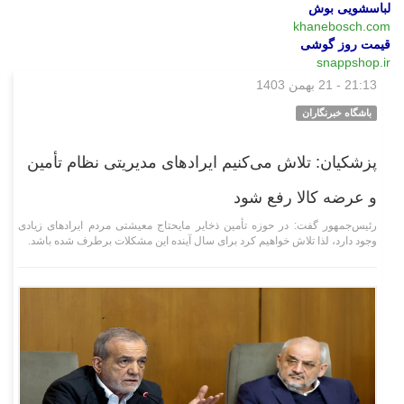
لباسشویی بوش
khanebosch.com
قیمت روز گوشی
snappshop.ir
21:13 - 21 بهمن 1403
سیاسی
باشگاه خبرنگاران
پزشکیان: تلاش می‌کنیم ایراد‌های مدیریتی نظام تأمین
و عرضه کالا رفع شود
رئیس‌جمهور گفت: در حوزه تأمین ذخایر مایحتاج معیشتی مردم ایراد‌های زیادی
وجود دارد، لذا تلاش خواهیم کرد برای سال آینده این مشکلات برطرف شده باشد.