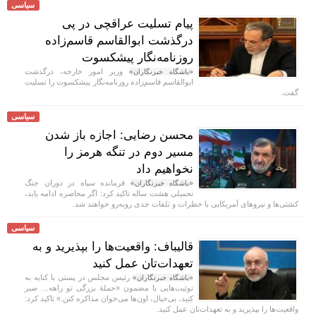
سیاسی
پیام تسلیت عراقچی در پی
درگذشت ابوالقاسم قاسم‌زاده
روزنامه‌نگار پیشکسوت
وزیر امور خارجه، درگذشت
«باشگاه خبرنگاران»
ابوالقاسم قاسم‌زاده روزنامه‌نگار پیشکسوت را تسلیت
گفت.
سیاسی
محسن رضایی: اجازه باز شدن
مسیر دوم در تنگه هرمز را
نخواهیم داد
فرمانده سپاه در دوران جنگ
«باشگاه خبرنگاران»
تحمیلی هشت ساله تاکید کرد: اگر محاصره ادامه یابد،
کشتی‌ها و نیرو‌های آمریکایی با خطرات و تلفات جدی رو‌به‌رو خواهند شد.
سیاسی
قالیباف: واقعیت‌ها را بپذیرید و به
تعهدات‌تان عمل کنید
رئیس مجلس در پستی با کنایه به
«باشگاه خبرنگاران»
توئیت‌هایی با مضمون «حملهٔ بزرگی تو راهه… صبر
کنید، بی‌خیال، اون‌ها می‌خوان مذاکره کنن.» تاکید کرد:
واقعیت‌ها را بپذیرید و به تعهدات‌تان عمل کنید.