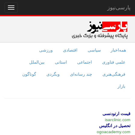
پارسی‌نیوز
نمایش
منو
همه‌اخبار
سیاسی
اقتصادی
ورزشی
علمی فناوری
اجتماعی
استانی
بین‌الملل
فرهنگی‌هنری
چند رسانه‌ای
وبگردی
گوناگون
بازار
قیمت ارتودنسی
isarclinic.com
تحصیل در انگلیس
ogoacademy.com