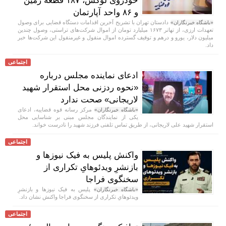
خودروی لوکس، ۱۸۷ قطعه زمین
و ۸۶ واحد آپارتمان
دادستان تهران با تشریح آخرین اقدامات دستگاه قضایی برای وصول
«باشگاه خبرنگاران»
تعهدات ارزی، از تهاتر ۱۶۷۳ میلیارد تومان از اموال شرکت‌های تراستی، وصول چندین
میلیون دلار، یورو و درهم و توقیف گسترده اموال منقول و غیرمنقول این شرکت‌ها خبر
داد.
اجتماعی
ادعای نماینده مجلس درباره
«نحوه ردزنی محل استقرار شهید
لاریجانی» صحت ندارد
مرکز رسانه قوه قضاییه، ادعای
«باشگاه خبرنگاران»
یکی از نمایندگان مجلس مبنی بر شناسایی محل
استقرار شهید علی لاریجانی، از طریق تماس تلفنی فرزند شهید را نادرست خواند.
اجتماعی
واکنش پلیس به فیک نیوز‌ها و
بازنشرِ ویدئوهایِ تکراری از
سخنگوی فراجا
پلیس به فیک نیوزها و بازنشرِ
«باشگاه خبرنگاران»
ویدئوهایِ تکراری از سخنگوی فراجا واکنش نشان داد.
اجتماعی