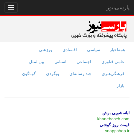
پارسی‌نیوز
نمایش
منو
همه‌اخبار
سیاسی
اقتصادی
ورزشی
علمی فناوری
اجتماعی
استانی
بین‌الملل
فرهنگی‌هنری
چند رسانه‌ای
وبگردی
گوناگون
بازار
لباسشویی بوش
khanebosch.com
قیمت روز گوشی
snappshop.ir