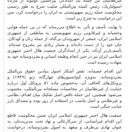
غیرنظامیان من جمله یک امدادگر، پیرحسین کولیوند از ماریانا
اسپولیاریک، رئیس کمیته بین‌المللی صلیب سرخ به طور رسمی
محکومیت حمله رژیم صهیونیستی به ایران را درخواست کرد، متن
این درخواست به شرح زیر است:
با نهایت تأسف و تأثر، به اطلاع می‌رساند که در پی حمله هوایی
وحشیانه و غیرقانونی رژیم صهیونیستی به مناطقی از جمهوری
اسلامی ایران، جمعی از شهروندان بی‌گناه، از جمله زنان و کودکان،
جان خود را از دست داده‌اند و شمار زیادی نیز مجروح شده‌اند.
تأسف‌بارتر آن‌که، یکی از امدادگران جمعیت هلال احمر جمهوری
اسلامی ایران نیز در حین انجام وظیفه انسانی و بشردوستانه خود به
شهادت رسیده است.
این اقدام خصمانه، نقض آشکار اصول بنیادین حقوق بین‌الملل
بشردوستانه، به‌ویژه کنوانسیون‌های چهارگانه ژنو (۱۹۴۹) و
پروتکل‌های الحاقی آن، به‌خصوص ماده ۵۱ پروتکل اول درباره
حمایت از غیرنظامیان در مخاصمات مسلحانه بین‌المللی، محسوب
می‌شود. همچنین، این حمله ناقض اصل تفکیک میان اهداف نظامی
و غیرنظامی و اصل تناسب در استفاده از زور بوده و مصداق بارز
جنایت جنگی است.
جمعیت هلال احمر جمهوری اسلامی ایران ضمن محکومیت قاطع
این اقدام غیرانسانی، از سرکارعالی و نهاد تحت مدیریت‌تان، به
عنوان نهادی بی‌طرف و متعهد به اصول بشردوستانه، درخواست