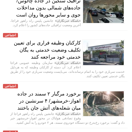
ترافیک سنگین در جاده چالوس/
جاده‌های شمالی بدون مداخلات
جوی و سایر محور‌ها روان است
جانشین پلیس راه راهور فراجا،
«باشگاه خبرنگاران»
آخرین وضعیت ترافیکی جاده‌های کشور را اعلام کرد.
اجتماعی
کارکنان وظیفه فراری برای تعیین
تکلیف وضعیت خدمتی به یگان
خدمتی خود مراجعه کنند
سازمان وظیفه عمومی فراجا
«باشگاه خبرنگاران»
اعلام کرد: آن دسته از کارکنان وظیفه که به هردلیل
خدمت سربازی خود را به اتمام نرسانده‌اند، می‌بایست وضعیت سربازی خود را از طریق
یگان خدمتی تعیین تکلیف کنند.
اجتماعی
برخورد مرگبار ۲ سمند در جاده
اهواز-خرمشهر/ ۴ سرنشین در
میان شعله‌های آتش جان باختند
جانشین پلیس راه راهور فراجا از
«باشگاه خبرنگاران»
وقوع تصادفی هولناک در محور اهواز-خرمشهر خبر
داد و گفت: برخورد رخ‌به‌رخ دو دستگاه خودروی سمند، هر ۲ خودرو را به آتش کشید.