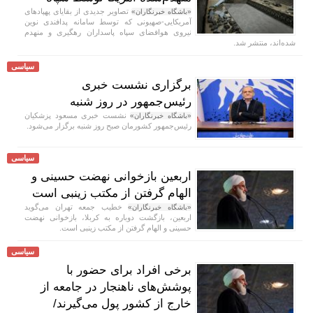
تصاویر جدیدی از بقایای پهپادهای
«باشگاه خبرنگاران»
آمریکایی-صهیونی که توسط سامانه‌ پدافندی نوین
نیروی هوافضای سپاه پاسداران رهگیری و منهدم
شده‌اند، منتشر شد.
سیاسی
برگزاری نشست خبری
رئیس‌جمهور در روز شنبه
نشست خبری مسعود پزشکیان
«باشگاه خبرنگاران»
رئیس‌جمهور کشورمان صبح روز شنبه برگزار می‌شود.
سیاسی
اربعین بازخوانی نهضت حسینی و
الهام گرفتن از مکتب زینبی است
خطیب جمعه تهران می‌گوید
«باشگاه خبرنگاران»
اربعین، بازگشت دوباره به کربلا، بازخوانی نهضت
حسینی و الهام گرفتن از مکتب زینبی است.
سیاسی
برخی افراد برای حضور با
پوشش‌های ناهنجار در جامعه از
خارج از کشور پول می‌گیرند/