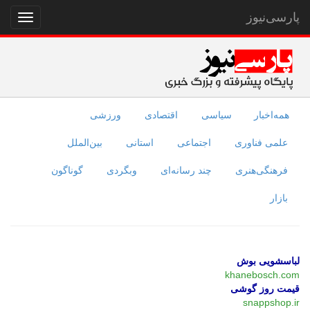
پارسی‌نیوز
نمایش
منو
همه‌اخبار
سیاسی
اقتصادی
ورزشی
علمی فناوری
اجتماعی
استانی
بین‌الملل
فرهنگی‌هنری
چند رسانه‌ای
وبگردی
گوناگون
بازار
لباسشویی بوش
khanebosch.com
قیمت روز گوشی
snappshop.ir