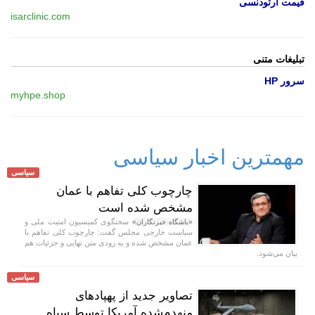
قیمت ارتودنسی
isarclinic.com
تبلیغات متنی
سرور HP
myhpe.shop
مهمترین اخبار سیاسی
سیاسی
چارچوب کلی تفاهم با عمان
مشخص شده است
سخنگوی کمیسیون امنیت ملی و
«باشگاه خبرنگاران»
سیاست خارجی مجلس گفت: چارچوب کلی تفاهم با
عمان مشخص شده و به زودی متن نهایی و جزئیات هم
بیان می‌شود.
سیاسی
تصاویر جدید از پهپادهای
منهدم‌شده آمریکا توسط سپاه