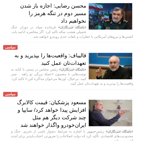
محسن رضایی: اجازه باز شدن
مسیر دوم در تنگه هرمز را
نخواهیم داد
فرمانده سپاه در دوران جنگ
«باشگاه خبرنگاران»
تحمیلی هشت ساله تاکید کرد: اگر محاصره ادامه یابد،
کشتی‌ها و نیرو‌های آمریکایی با خطرات و تلفات جدی رو‌به‌رو خواهند شد.
سیاسی
قالیباف: واقعیت‌ها را بپذیرید و به
تعهدات‌تان عمل کنید
رئیس مجلس در پستی با کنایه به
«باشگاه خبرنگاران»
توئیت‌هایی با مضمون «حملهٔ بزرگی تو راهه… صبر
کنید، بی‌خیال، اون‌ها می‌خوان مذاکره کنن.» تاکید کرد:
واقعیت‌ها را بپذیرید و به تعهدات‌تان عمل کنید.
سیاسی
مسعود پزشکیان: قیمت کالابرگ
افزایش پیدا خواهد کرد/ سایپا و
چند شرکت دیگر هم مثل
ایران‌خودرو واگذار خواهند شد
رئیس‌جمهور با اشاره به شرایط دشوار ناشی از تحریم، جنگ و
«باشگاه خبرنگاران»
محدودیت‌های اقتصادی، تأکید کرد که دولت اصلاحات را ضرورتی اجتناب‌ناپذیر برای آینده
کشور می‌داند.