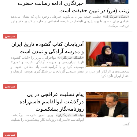
خبرنگاری ادامه رسالت حضرت
زینب (س) در تبیین حقیقت است
خطیب جمعه تهران می‌گوید خبر‌هایی وجود دارد که نشان می‌دهد
«باشگاه خبرنگاران»
افرادی برای حضور با پوشش‌های ناهنجار در عرصه اجتماعی از خارج از کشور دلار و ارز
دریافت می‌کنند.
سیاسی
آذربایجان کتاب گشوده تاریخ ایران
و مدرسه آزادگی و تمدن است
مهاجرانی، تبریز را «کتاب گشوده
«باشگاه خبرنگاران»
تاریخ ایران‌زمین و مدرسه آزادگی، غیرت و تمدن»
توصیف کرد و با گرامیداشت یاد مفاخر، شهدا و
شخصیت‌های اثرگذار این دیار، بر نقش بی‌بدیل آذربایجان در شکل‌گیری هویت، فرهنگ و
اقتدار ایران تأکید کرد.
سیاسی
پیام تسلیت عراقچی در پی
درگذشت ابوالقاسم قاسم‌زاده
روزنامه‌نگار پیشکسوت
وزیر امور خارجه، درگذشت
«باشگاه خبرنگاران»
ابوالقاسم قاسم‌زاده روزنامه‌نگار پیشکسوت را تسلیت
گفت.
سیاسی