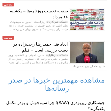
سیاسی
صفحه نخست روزنامه‌ها – یکشنبه
۱۸ مرداد
روزنامه‌های امروز به موضوعاتی
«باشگاه خبرنگاران»
نظیر اظهارات رئیس‌جمهور در نشست خبری و لایحه
دولت برای پیوستن به کنوانسیون دریای خزر پرداختند.
سیاسی
ابعاد قتل حمیدرضا رجب‌زاده در
دست بررسی است + فیلم
معاون امنیتی و انتظامی وزیر
«باشگاه خبرنگاران»
کشور با اشاره به واقعه قتل حمیدرضا رجب‌زاده، از
پیگیری ویژه دستگاه‌های انتظامی و امنیتی برای روشن
شدن ابعاد این پرونده خبر داد.
مشاهده مهمترین خبرها در صدر
رسانه‌ها
جوشکاری زیرپودری (SAW)؛ چرا سیم‌جوش و پودر مکمل
یکدیگرند؟