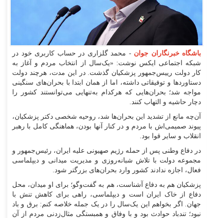
باشگاه خبرنگاران جوان
- محمد گلزاری در حساب کاربری خود در
شبکه اجتماعی ایکس نوشت: «یک‌سال از انتخاب مردم و آغاز به
کار دولت رییس‌جمهور پزشکیان گذشت. در این مدت، هرچند دولت
دستاورد‌ها و توفیقاتی داشته، اما از همان ابتدا با بحران‌های سنگینی
مواجه شد؛ بحران‌هایی که هرکدام به‌تنهایی می‌توانستند کشور را
دچار حاشیه و التهاب کنند.
آن‌چه مانع از تشدید این بحران‌ها شد، روحیه شخصی دکتر پزشکیان،
پیوند صمیمی‌اش با مردم و در کنار آنها بودن، هماهنگی کامل با رهبر
انقلاب و سایر قوا بود.
در دفاع وطنی پس از حمله رژیم صهیونی علیه ایران، رئیس‌جمهور و
مجموعه دولت با تلاش شبانه‌روزی و مدیریت میدانی و دیپلماسی
فعال، اجازه ندادند کشور وارد بحران‌های بزرگتر شود.
پزشکیان هم به دفاع آشناست، هم به گفت‌و‌گو؛ برای او میدان، محل
دفاع از خاک ایران است و دیپلماسی، راهی برای کاهش تنش با
جهان. اگر بخواهم این یک‌سال را در یک جمله خلاصه کنم: برق و باد
نبود؛ تندباد حوادث بود و با وفاق و همبستگی مثال‌زدنی مردم از آن