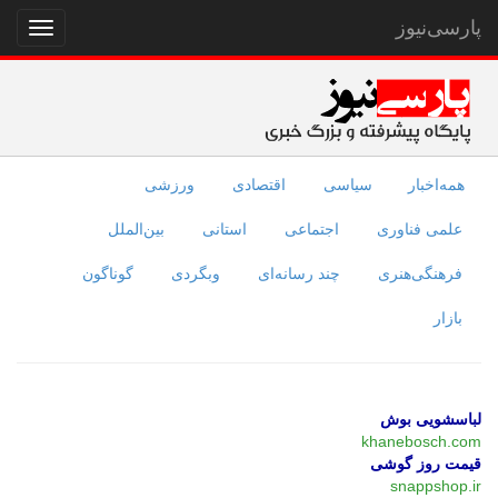
پارسی‌نیوز
نمایش
منو
همه‌اخبار
سیاسی
اقتصادی
ورزشی
علمی فناوری
اجتماعی
استانی
بین‌الملل
فرهنگی‌هنری
چند رسانه‌ای
وبگردی
گوناگون
بازار
لباسشویی بوش
khanebosch.com
قیمت روز گوشی
snappshop.ir