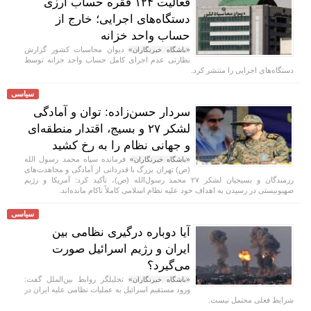
فعالیت ۱۲۴ فقره حساب ارزی
دستگاه‌های اجرایی؛ خارج از
حساب واحد خزانه
دیوان محاسبات کشور گزارش
«باشگاه خبرنگاران»
نظارتی عدم اجرای کامل حساب واحد خزانه توسط
دستگاه‌های اجرایی را منتشر کرد.
سیاسی
سردار حسن‌زاده: توان و آمادگی
لشکر ۲۷ و بسیج، اقتدار منطقه‌ای
و جهانی نظام را به رخ کشید
فرمانده سپاه محمد رسول الله
«باشگاه خبرنگاران»
(ص) تهران بزرگ با قدردانی از آمادگی و مجاهدت‌های
رزمندگان و بسیجیان لشکر ۲۷ محمد رسول‌الله (ص)، تأکید کرد: آمریکا و رژیم
صهیونیستی در رسیدن به اهداف خود علیه نظام اسلامی کاملاً ناکام مانده‌اند.
سیاسی
آیا دوباره درگیری نظامی بین
ایران و رژیم اسرائیل صورت
می‌گیرد؟
تحلیلگر روابط بین‌الملل گفت:
«باشگاه خبرنگاران»
ورود مستقیم اسرائیل به عملیات نظامی علیه ایران در
شرایط فعلی محتمل نیست.