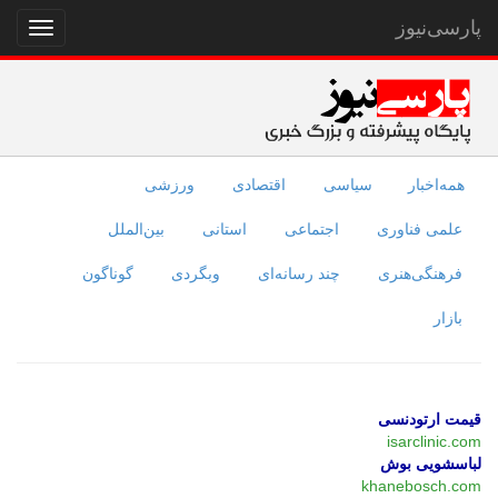
پارسی‌نیوز
نمایش
منو
همه‌اخبار
سیاسی
اقتصادی
ورزشی
علمی فناوری
اجتماعی
استانی
بین‌الملل
فرهنگی‌هنری
چند رسانه‌ای
وبگردی
گوناگون
بازار
قیمت ارتودنسی
isarclinic.com
لباسشویی بوش
khanebosch.com