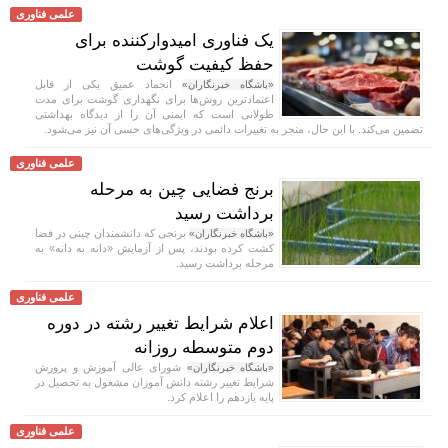
علمی فناوری
یک فناوری امیدوارکننده برای
حفظ کیفیت گوشت
انجماد عمیق یکی از قابل
«باشگاه خبرنگاران»
اعتمادترین روش‌ها برای نگهداری گوشت برای مدت
طولانی است که ایمنی آن را از دیدگاه بهداشتی
تضمین می‌کند. با این حال، منجر به تغییرات دائمی در ویژگی‌های حسی آن نیز می‌شود.
علمی فناوری
برنج فضایی چین به مرحله
برداشت رسید
برنجی که دانشمندان چینی در فضا
«باشگاه خبرنگاران»
کشت کرده بودند، پس از آزمایش «دانه به دانه» به
مرحله برداشت رسید.
علمی فناوری
اعلام شرایط تغییر رشته در دوره
دوم متوسطه روزانه
شورای عالی آموزش و پرورش
«باشگاه خبرنگاران»
شرایط تغییر رشته دانش آموزان مشغول به تحصیل در
پایه یازدهم را اعلام کرد.
علمی فناوری