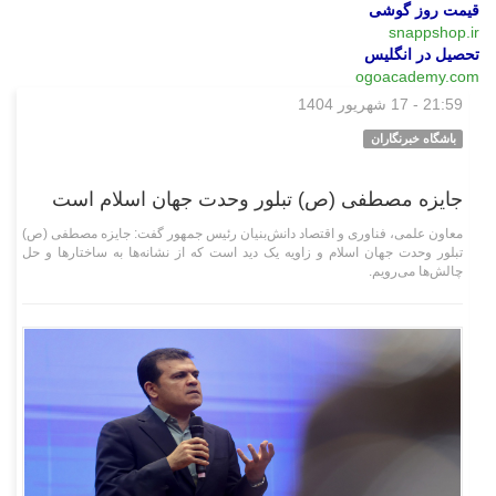
قیمت روز گوشی
snappshop.ir
تحصیل در انگلیس
ogoacademy.com
21:59 - 17 شهریور 1404
علمی فناوری
باشگاه خبرنگاران
جایزه مصطفی (ص) تبلور وحدت جهان اسلام است
معاون علمی، فناوری و اقتصاد دانش‌بنیان رئیس جمهور گفت: جایزه مصطفی (ص)
تبلور وحدت جهان اسلام و زاویه یک دید است که از نشانه‌ها به ساختار‌ها و حل
چالش‌ها می‌رویم.