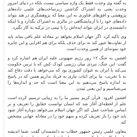
به گفته وی وحدت فقط یک واژه سیاسی نیست بلکه در دنیای امروز
وحدت یعنی به اشتراک گذاشتن زیرساخت‌های علمی داده‌های
پژوهشی و افق‌های فناوری به این معنا که پژوهشگری در هند بتواند
داده‌های خود را با آزمایشگاهی در مالزی به اشتراک بگذارد و یا اینکه
دانشمندی در ایران بتواند ایده‌اش را با تیمی در ترکیه به کار بگیرد.
وی تاکید کرد: اگر جهان اسلام بخواهد بر معادله علم باقی بماند باید
از تفاوت‌ها عبور کند نه برای حذف بلکه برای هم افزایی و این جایزه
خود نمونه‌ای از همین وحدت است.
افشین به جنگ ۱۲ روز رژیم صهیونی علیه ایران هم اشاره کرد و
گفت: این جنگ، نبردی میان رژیمی کودک کش که با ترس حکومت
می‌کند با ایران به عنوان کشوری بود که می‌خواهد با دقت دفاع کند
نه با تخریب. ما برای اثبات نیازی به فریاد نداریم همین که در پاسخ
به اندازه پاسخ می‌دهیم به این معنا است که حد و اندازه‌ها را
می‌شناسیم و این یعنی تمدن.
افشین افزود: قرآن کریم مسیر ما را به زیبایی ترسیم کرده است
علم از لحظه‌ای آغاز شد که انسان توانست حقایق را تعریف و بر
اساس شناخت عمل کند اگر جهان اسلام می‌خواهد دوباره آغاز شود
باید خود را باز تعریف کرده و سهم خود را در معادله جهانی مشخص
کند.
معاون علمی رئیس جمهور خطاب به دانشمندان گفت: شما اندیشه