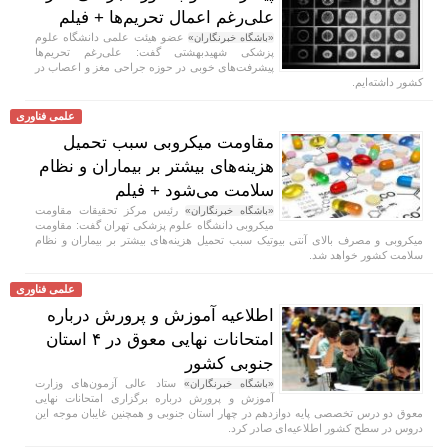
علی‌رغم اعمال تحریم‌ها + فیلم
عضو هیئت علمی دانشگاه علوم
«باشگاه خبرنگاران»
پزشکی شهیدبهشتی گفت: علی‌رغم تحریم‌ها
پیشرفت‌های خوبی در حوزه جراحی مغز و اعصاب در
کشور داشته‌ایم.
علمی فناوری
مقاومت میکروبی سبب تحمیل
هزینه‌های بیشتر بر بیماران و نظام
سلامت می‌شود + فیلم
رئیس مرکز تحقیقات مقاومت
«باشگاه خبرنگاران»
میکروبی دانشگاه علوم پزشکی تهران گفت: مقاومت
میکروبی و مصرف بالای آنتی بیوتیک سبب تحمیل هزینه‌های بیشتر بر بیماران و نظام
سلامت کشور خواهد شد.
علمی فناوری
اطلاعیه آموزش و پرورش درباره
امتحانات نهایی معوق در ۴ استان
جنوبی کشور
ستاد عالی آزمون‌های وزارت
«باشگاه خبرنگاران»
آموزش و پرورش درباره برگزاری امتحانات نهایی
معوق دو درس تخصصی پایه دوازدهم در چهار استان جنوبی و همچنین غایبان موجه این
دروس در سطح کشور اطلاعیه‌ای صادر کرد.