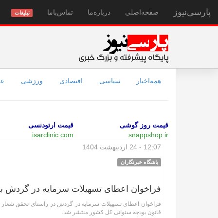
پارسی‌نیوز
صفحه‌اصلی
درباره‌ما
تماس‌با‌ما
تبلیغات
همه‌اخبار
سیاسی
اقتصادی
ورزشی
عل
قیمت روز گوشی
قیمت ارتودنسی
isarclinic.com
snappshop.ir
12:07 - 24 اردیبهشت 1404
باشگاه خبرنگاران
فراخوان اعطای تسهیلات سرمایه در گردش به 
فراخوان اعطای تسهیلات سرمایه در گردش در راستای تحقق شعار سال
قانون بودجه سنواتی کل کشور منتشر شد.