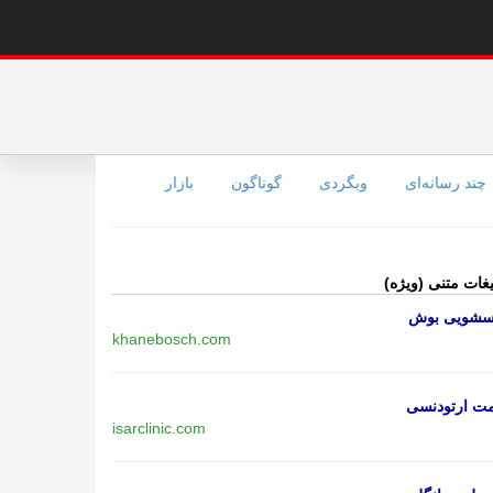
چند رسانه‌ای
وبگردی
گوناگون
بازار
یغات متنی (ویژه)
اسشویی بوش
khanebosch.com
مت ارتودنسی
isarclinic.com