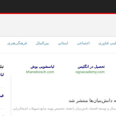
می فناوری
اجتماعی
استانی
بین‌الملل
فرهنگی‌هنری
تحصیل در انگلیس
لباسشویی بوش
تبل
khanebosch.com
ogoacademy.com
لب
علمی فناوری
قی
دانش‌بنیان‌ها منتشر شد
 و توسعه اقتصاد دانش‌بنیان با هدف تخصیص بهینه منابع تسهیلات اشتغال‌زایی