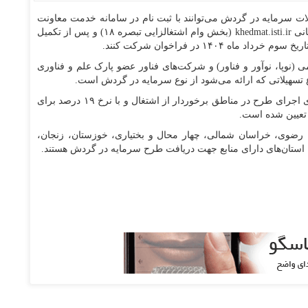
ت سرمایه در گردش می‌‏توانند با ثبت‌ نام در سامانه خدمت معاونت
علمی، فناوری و اقتصاد دانش‌بنیان ریاست‌جمهوری به نشانی khedmat.isti.ir (بخش وام اشتغالزایی تبصره ۱۸) و پس از تکمیل
۱۴۰۴ در فراخوان شرکت کنند.
لمی (نوپا، نوآور و فناور) و شرکت‌های فناور عضو پارک علم و فناوری
ع تسهیلاتی که ارائه می‌شود از نوع سرمایه در گردش است.
دوره بازپرداخت تسهیلات یک ساله و با نرخ ۲۲ درصد برای اجرای طرح در مناطق برخوردار از اشتغال و با نرخ ۱۹ درصد برای
 تعیین شده است.
ان رضوی، خراسان شمالی، چهار محال و بختیاری، خوزستان، زنجان،
؛ استان‌های دارای منابع جهت دریافت طرح سرمایه در گردش هستند.