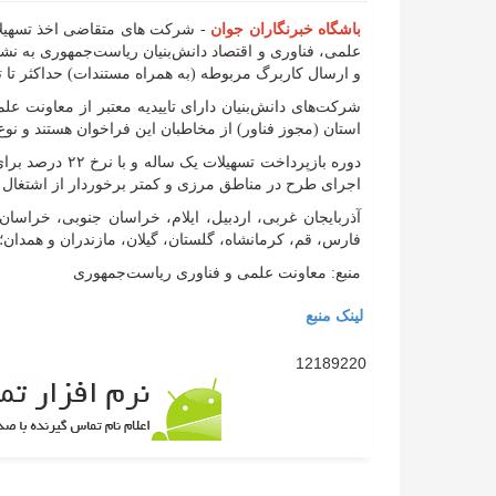
باشگاه خبرنگاران جوان
- شرکت‌ های متقاضی اخذ تسهیلا
و ارسال کاربرگ مربوطه (به همراه مستندات) حداکثر تا تاریخ سوم خرداد ماه 
شرکت‌‏های دانش‌‏بنیان دارای تاییدیه معتبر از معاونت ع
استان (مجوز فناور) از مخاطبان این فراخوان هستند و نو
اجرای طرح در مناطق مرزی و کمتر برخوردار از اشتغال
آذربایجان غربی، اردبیل، ایلام، خراسان جنوبی، خراس
فارس، قم، کرمانشاه، گلستان، گیلان، مازندران و همدان
منبع: معاونت علمی و فناوری ریاست‌جمهوری
لینک منبع
12189220