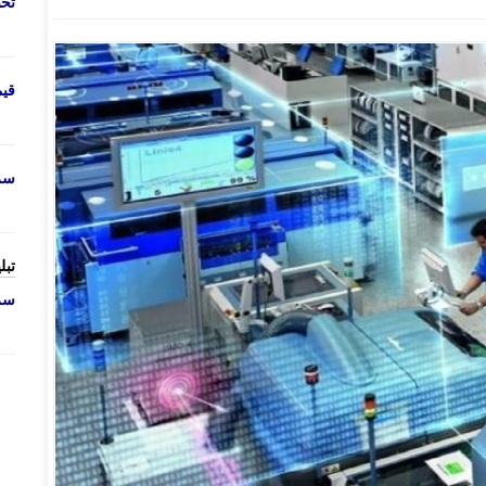
تحص
قی
سرو
تبل
سرو