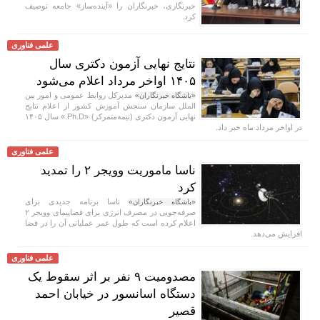
خبرنگاری، خبرنگاران را «آینده‌ساز» جامعه توصیف
کرد.
علمی فناوری
نتایج نهایی آزمون دکتری سال
۱۴۰۵ اواخر مرداد اعلام می‌شود
مدیرکل روابط عمومی و امور بین
«باشگاه خبرنگاران»
الملل سازمان سنجش آموزش کشور از اعلام نتایج
نهایی آزمون دکتری (نیمه‌متمرکز) «Ph.D.» سال ۱۴۰۵
در اواخر مرداد ماه خبر داد.
علمی فناوری
ناسا ماموریت وویجر ۲ را تمدید
کرد
ناسا برنامه جدیدی برای
«باشگاه خبرنگاران»
صرفه‌جویی در مصرف انرژی برای فضاپیمای وویجر ۲
اعلام کرده است که طول عمر عملیاتی آن را در فضا
افزایش می‌دهد.
علمی فناوری
مصدومیت ۹ نفر بر اثر سقوط یک
دستگاه اسانسور در خیابان احمد
قصیر