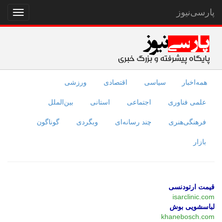
پارسی‌نیوز
نمایش
منو
همه‌اخبار
سیاسی
اقتصادی
ورزشی
علمی فناوری
اجتماعی
استانی
بین‌الملل
فرهنگی‌هنری
چند رسانه‌ای
وبگردی
گوناگون
بازار
قیمت ارتودنسی
isarclinic.com
لباسشویی بوش
khanebosch.com