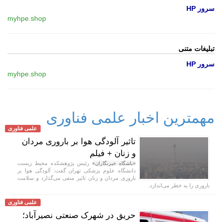
سرور HP
myhpe.shop
تبلیغات متنی
سرور HP
myhpe.shop
مهمترین اخبار علمی فناوری
علمی فناوری
تاثیر آلودگی هوا بر باروری مردان
و زنان + فیلم
رئیس پژوهشکده محیط زیست
«باشگاه خبرنگاران»
دانشگاه علوم پزشکی تهران گفت: آلودگی هوا بر
باروری مردان و زنان تاثیر منفی می‌گذارد و سلامت
باروری را به خطر می‌اندازد.
علمی فناوری
حریق در شهرک صنعتی نصیرآباد؛