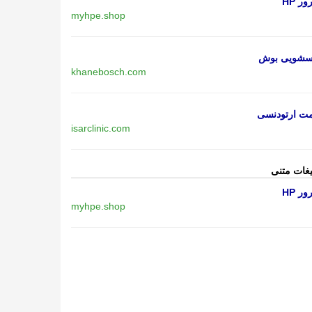
ر HP
myhpe.shop
اسشویی بوش
khanebosch.com
مت ارتودنسی
isarclinic.com
یغات متنی
ر HP
myhpe.shop