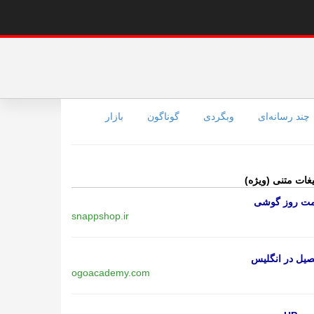
چند رسانه‌ای
وبگردی
گوناگون
بازار
یغات متنی (ویژه)
مت روز گوشی
snappshop.ir
یل در انگلیس
ogoacademy.com