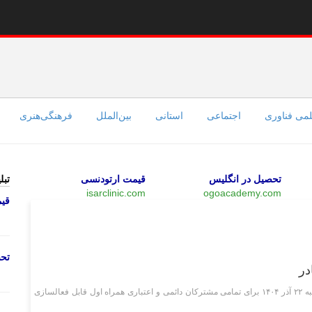
می فناوری
اجتماعی
استانی
بین‌الملل
فرهنگی‌هنری
تحصیل در انگلیس
قیمت ارتودنسی
تبل
isarclinic.com
ogoacademy.com
قی
علمی فناوری
تحص
در
دو بسته ویژه روز مادر در بازه زمانی روز چهارشنبه تا پایان روز شنبه ۲۲ آذر ۱۴۰۴ برای تمامی مشترکان دائمی و اعتباری همراه اول قابل فعالسازی