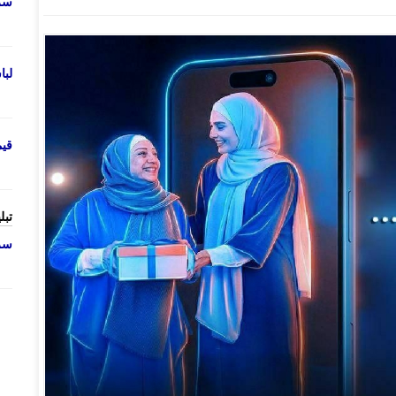
سرو
لب
قی
تبل
سرو