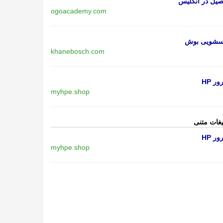
یل در انگلیس
ogoacademy.com
اسشویی بوش
khanebosch.com
ر HP
myhpe.shop
یغات متنی
ر HP
myhpe.shop