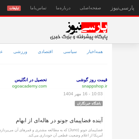
پارسی‌نیوز
صفحه‌اصلی
درباره‌ما
تماس‌با‌ما
تبلیغات
همه‌اخبار
سیاسی
اقتصادی
ورزشی
عل
قیمت روز گوشی
تحصیل در انگلیس
ogoacademy.com
snappshop.ir
10:03 - 16 مهر 1404
باشگاه خبرنگاران
آینده فضاپیمای جونو در هاله‌ای از ابهام
فضاپیمای جونو (Juno) که به مطالعه مشتری و قمر‌های 
آمریکا از اعلام وضعیت قطعی آن خودداری می‌کند.