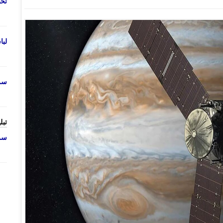
تحص
لب
سرو
تبل
سرو