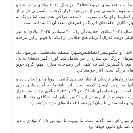
- وبگاه اسپِیس در گزارشی آورده است: فضاپیمای جونو (Juno) که در سال ۲۰۱۱ میلادی پرتاب شد و
رین سیاره منظومه شمسی پس از خورشید، قرار گرفت، مأموریتی فراتر از
عمر برنامه‌ریزی‌شده خود را پشت سر گذاشته است. این فضاپیما برای یک مأموریت ۲۰ ماهه طراحی شده بود، اما نزدیک به
اره گازی، حلقه‌های کم‌رنگ و قمر‌های متعدد آن ادامه داده است.
ناسا چندین‌بار مأموریت جونو را تمدید کرد و آخرین‌بار در سال ۲۰۲۱ میلادی، فعالیت آن را تا ۳۰ سپتامبر ۲۰۲۵ میلادی/ ۸ مهر
طیلی دولت فدرال آمریکا، هیچ اطلاعی از اینکه آیا جونو از این مرحله
 داخلی و مگنتوسفر (مغناطیس‌سپهر؛ منطقه مغناطیسی پیرامون یک
جرم فضایی) مشتری فراتر رفت و مشاهده حلقه‌ها و قمر‌های بزرگ این سیاره را نیز شامل شد. لوری گلِیز (Lori Glaze)،
ه بود: با گسترش اهداف علمی این رصدخانه مداری مهم، گروه جونو
های بزرگ است، آغاز خواهند کرد.
پرواز‌های نزدیکی از کنار قمر‌های گانیمد، اروپا و آیو انجام داده و
ها به زمین ارسال کرده است. این یافته‌ها به آماده‌سازی برای
مأموریت‌های آینده، مانند فضاپیمای اروپا کلیپر کمک کرده است. این فضاپیمای ناسا که در اکتبر ۲۰۲۴ میلادی پرتاب شد، قرار
. اگر مأموریت جونو پیش از رسیدن اروپا کلیپر پایان یابد، شکافی چندساله در
نشمندان تا پایان این دهه فاقد داده‌های جدید خواهند بود.
مولی واسر (Molly Wasser)، مسئول رسانه‌ای بخش علوم سیاره‌ای ناسا، گفته است: مأموریت تا سپتامبر ۲۰۲۵ میلادی تمدید
اسا تابع قانون خواهد بود.