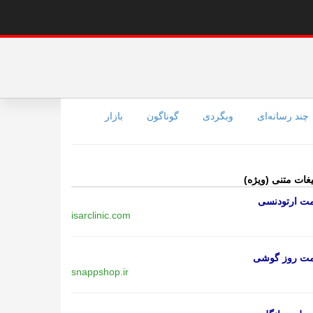
چند رسانه‌ای
وبگردی
گوناگون
بازار
یغات متنی (ویژه)
مت ارتودنسی
isarclinic.com
مت روز گوشی
snappshop.ir