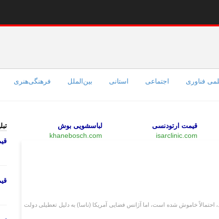
می فناوری
اجتماعی
استانی
بین‌الملل
فرهنگی‌هنری
قیمت ارتودنسی
لباسشویی بوش
تبل
khanebosch.com
isarclinic.com
قی
علمی فناوری
قی
آن می‌پردازد، احتمالاً خاموش شده است، اما آژانس فضایی آمریکا (ناسا) به دلیل تعطیلی دولت