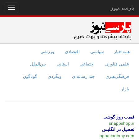
پارسی‌نیوز
نمایش
منو
همه‌اخبار
سیاسی
اقتصادی
ورزشی
علمی فناوری
اجتماعی
استانی
بین‌الملل
فرهنگی‌هنری
چند رسانه‌ای
وبگردی
گوناگون
بازار
قیمت روز گوشی
snappshop.ir
تحصیل در انگلیس
ogoacademy.com