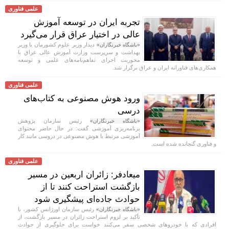
علمی فناوری
تجربه ایران در توسعه آموزش
عالی در اختیار عراق قرار می‌گیرد
دیدار وزیر علوم کشورمان با وزیر
«باشگاه خبرنگاران»
بهداشت و سرپرست وزارت آموزش عالی عراق با
محوریت اجرای تفاهم‌نامه‌های علمی و توسعه
همکاری‌های فناورانه ایران و عراق برگزار شد.
علمی فناوری
ورود هوش مصنوعی به کتاب‌های
درسی
رئیس سازمان پژوهش
«باشگاه خبرنگاران»
برنامه‌ریزی آموزشی گفت: در حال حاضر محتوای
آموزشی مرتبط با هوش مصنوعی در دروسی مانند کار
و فناوری گنجانده شده است.
علمی فناوری
میعادفر: زائران اربعین در مسیر
بازگشت استراحت کنند تا از
حوادث جاده‌ای پیشگیری شود
رئیس سازمان اورژانس کشور، با
«باشگاه خبرنگاران»
تأکید بر لزوم استراحت زائران در مسیر بازگشت، از
افرادی که با خودروهای شخصی سفر می‌کنند خواست برای جلوگیری از حوادث