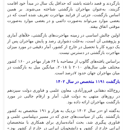
بازگردند و قصد داشته باشند که حداقل یک سال در مبدأ خود اقامت
گزینند، به‌عنوان مهاجران بازگشتی شناخته می‌شوند. بر همین
اساس بازگشت، جزئی از فرایند مهاجرت تعریف شده است که در
بعضی موارد می‌تواند به‌صورت دائمی و در بعضی موارد به‌صورت
موقتی اتفاق بیفتد.
اولین چالش اساسی در زمینه مهاجرت‌های بازگشتی، خلأ‌های آماری
و پژوهشی آن است، به‌علت دشواری رصد و پایش مهاجران پس از
یک دوره کار یا تحصیل در خارج از کشور، آمار دقیقی در مورد میزان
مهاجرت بازگشتی در دسترس نیست.
براساس یافته‌های گالوپ از مصاحبه با ۶۴ هزار مهاجر در ۱۶۰ کشور
مختلف طی سال‌های ۲۰۱۰ تا ۲۰۱۸، میانگین میل به بازگشت در
میان مهاجران جهان حدود ۷درصد است.
بازگشت ۱۱۹۱ متخصص در سال ۱۴۰۲
روح‌الله دهقانی فیروزآبادی، معاون علمی و فناوری دولت سیزدهم
در روز‌های منتهی به دولت قبل، آمار و ارقام جالبی در مورد
بازگشت مهاجران ارائه داده بود.
به‌گفته او «در سال ۱۴۰۲ نزدیک به هزار و ۱۹۱ متخصص به کشور
بازگشتند. یکی از سیاست‌های جدی که در مسیر دیپلماسی علمی و
فناوری پیگیری شد، بحث آماده‌سازی برای همکاری با متخصصان
ایرانی خارج از کشور و دانشجویان ایرانی در خارج از کشور بود.»