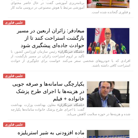
برنامه‌ریزی آموزشی گفت: در حال حاضر محتوای
آموزشی مرتبط با هوش مصنوعی در دروسی مانند کار
و فناوری گنجانده شده است.
علمی فناوری
میعادفر: زائران اربعین در مسیر
بازگشت استراحت کنند تا از
حوادث جاده‌ای پیشگیری شود
رئیس سازمان اورژانس کشور، با
«باشگاه خبرنگاران»
تأکید بر لزوم استراحت زائران در مسیر بازگشت، از
افرادی که با خودروهای شخصی سفر می‌کنند خواست برای جلوگیری از حوادث
استراحت کافی داشته باشند.
علمی فناوری
یکپارچگی سامانه‌ها و صرفه جویی
در هزینه‌ها با اجرای طرح پزشک
خانواده + فیلم
معاون بهداشت وزارت بهداشت
«باشگاه خبرنگاران»
گفت: با اجرای طرح پزشک خانواده سامانه‌ها یکپارچه
شده و هزینه‌ها در حوزه سلامت کاهش می‌یابد.
علمی فناوری
ماده افزودنی به شیر استریلیزه