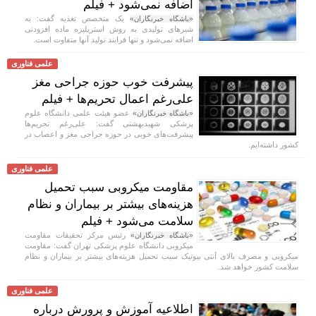
اضافه نمی‌شود + فیلم
یک متخصص تغذیه گفت: به
«باشگاه خبرنگاران»
شیر‌های تولیدی به روش استریلیزه ماده افزودنی
اضافه نمی‌شود و تنها فرایند تولید آنها متفاوت است.
علمی فناوری
پیشرفت خوب حوزه جراحی مغز
علی‌رغم اعمال تحریم‌ها + فیلم
عضو هیئت علمی دانشگاه علوم
«باشگاه خبرنگاران»
پزشکی شهیدبهشتی گفت: علی‌رغم تحریم‌ها
پیشرفت‌های خوبی در حوزه جراحی مغز و اعصاب در
کشور داشته‌ایم.
علمی فناوری
مقاومت میکروبی سبب تحمیل
هزینه‌های بیشتر بر بیماران و نظام
سلامت می‌شود + فیلم
رئیس مرکز تحقیقات مقاومت
«باشگاه خبرنگاران»
میکروبی دانشگاه علوم پزشکی تهران گفت: مقاومت
میکروبی و مصرف بالای آنتی بیوتیک سبب تحمیل هزینه‌های بیشتر بر بیماران و نظام
سلامت کشور خواهد شد.
علمی فناوری
اطلاعیه آموزش و پرورش درباره