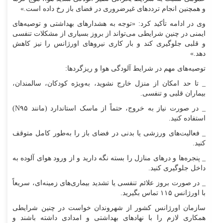
و همچنین انجام تردد‌های غیرضروری در فضای باز رخ داده است.»
وی در ادامه تأکید کرد: «توجه به هشدار‌های بهداشتی و توصیه‌های
ایمنی در چنین شرایطی می‌تواند از بروز بسیاری از مشکلات تنفسی
و قلبی جلوگیری کند و بار کاری نیرو‌های اورژانس را نیز کاهش
دهد.»
توصیه‌های مهم در شرایط آلودگی هوا و ریزگردها:
_ تا حد امکان از منزل خارج نشوید، به‌ویژه کودکان، سالمندان،
بیماران قلبی و تنفسی.
_ در صورت نیاز به خروج، حتماً از ماسک استاندارد (مانند N۹۵)
استفاده کنید.
_ فعالیت‌های ورزشی یا بدنی در فضای باز را به‌طور کامل متوقف
کنید.
_ پنجره‌ها و در‌های منازل را بسته نگه دارید و از ورود هوای آلوده به
داخل جلوگیری کنید.
_ در صورت بروز علائم تنفسی یا تشدید بیماری‌های زمینه‌ای، سریعاً
با اورژانس ۱۱۵ تماس بگیرید.
سازمان اورژانس کشور از شهروندان خواست در چنین شرایطی
همکاری لازم را با نهاد‌های بهداشتی و امدادی داشته باشند و