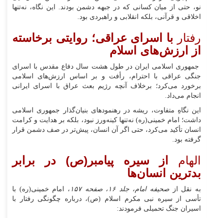
نو، حتی از میان کسانی که در جبهه دشمن بودند. این نگاه، نه‌تنها
اخلاقی و قرآنی، بلکه انقلابی و راهبردی بود.
رفتار
با اسرای عراقی؛ روایتی برخاسته
از ارزش‌های اسلام
جمهوری اسلامی ایران در طول هشت سال دفاع مقدس با اسرای
جنگی عراقی با احترام، رأفت و بر اساس ارزش‌های اسلامی
برخورد می‌کرد؛ برخلاف آنچه رژیم بعث عراق با اسرای ایرانی
انجام می‌داد.
این نگاهِ متفاوت، ریشه در رهنمودهای بنیان‌گذار جمهوری اسلامی
داشت؛ امام خمینی(ره) نه‌تنها کینه‌ورز نبود، بلکه بر هدایت و کرامت
انسان تأکید می‌کرد، حتی اگر آن انسان، پیش‌تر در صف دشمن قرار
گرفته بود.
الهام
از سیره پیامبر(ص) در برابر
بدترین انسان‌ها
به نقل از
صحیفه امام، جلد ۱۶، صفحه ۱۵۷
، امام خمینی(ره) با
تأسی از سیره نبی مکرم اسلام (ص)، درباره چگونگی رفتار با
اسیران جنگ تحمیلی فرمودند: