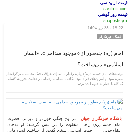
قیمت ارتودنسی
isarclinic.com
قیمت روز گوشی
snappshop.ir
18:22 - 28 تیر 1404
وبگردی
باشگاه خبرنگاران
امام (ره) چه‌طور از «موجود صدامی»، «انسان
اسلامی» می‌ساخت؟
توصیه‌های امام خمینی (ره) درباره رفتار با اسرای عراقی جنگ تحمیلی، برگرفته از
سیره نبوی و آموزه‌های قرآن بود؛ نگاهی انسانی، رحمانی و هدایت‌محور به کسانی
که گاه با اجبار به جبهه آمده بودند.
باشگاه خبرنگاران جوان
-
در اوج جنگی خون‌بار و نابرابر، حضرت
امام خمینی(ره) راهی متفاوت را در پیش گرفتند؛ او به‌جای
انتقام‌جویی، از رحمت اسلامی سخن گفت. از ساختن انسان‌هایی