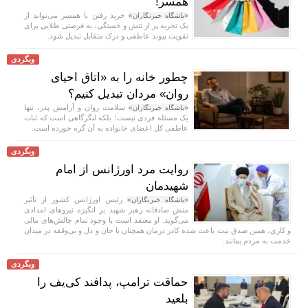
همسر!
خرید رفتن با همسر می‌تواند از
«باشگاه خبرنگاران»
یک تجربه پر از تنش و خستگی، به فرصتی طلایی برای
تقویت پیوند عاطفی و درک متقابل تبدیل شود.
وبگردی
چطور خانه را به «اتاق احیای
روان» مردان تبدیل کنیم؟
سلامت روان و آرامش پدر، تنها
«باشگاه خبرنگاران»
یک مسئله فردی نیست؛ بلکه لنگرگاهی است که ثبات
عاطفی کل اعضای خانواده به آن گره خورده است.
وبگردی
روایت مرد اورژانس از امام
شهیدمان
رئیس اورژانس کشور از تأثیر
«باشگاه خبرنگاران»
منش صادقانه رهبر شهید بر انگیزه نیرو‌های امدادی
می‌گوید. او معتقد است با وجود تمام چالش‌های مالی
و کاری، همین صدق نیت باعث شده کادر درمان همچنان با جان و دل و بی‌وقفه در میدان
خدمت به مردم بمانند.
وبگردی
حماقت ترامپ، پدافند کی‌یف را
بلعید