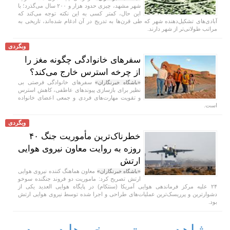
شهر مشهد، چیزی حدود هزار و ۲۰۰ سال می‌گذرد؛ با
این حال، کمتر کسی به این نکته توجه می‌کند که
آبادی‌های تشکیل‌دهنده شهر که طی قرن‌ها به تدریج در آن ادغام شده‌اند، تاریخی به
مراتب طولانی‌تر از شهر دارند.
وبگردی
سفر‌های خانوادگی چگونه مغز را
از چرخه استرس خارج می‌کند؟
سفر‌های خانوادگی فرصتی بی
«باشگاه خبرنگاران»
نظیر برای بازسازی پیوند‌های عاطفی، کاهش استرس
و تقویت مهارت‌های فردی و جمعی اعضای خانواده
است.
وبگردی
خطرناک‌ترین مأموریت جنگ ۴۰
روزه به روایت معاون نیروی هوایی
ارتش
معاون هماهنگ کننده نیروی هوایی
«باشگاه خبرنگاران»
ارتش تصریح کرد: ماموریت دو فروند جنگنده سوخو
۲۴ علیه مرکز فرماندهی هوایی آمریکا (سنتکام) در پایگاه هوایی العدید یکی از
دشوارترین و پرریسک‌ترین عملیات‌های طراحی و اجرا شده توسط نیروی هوایی ارتش
بود.