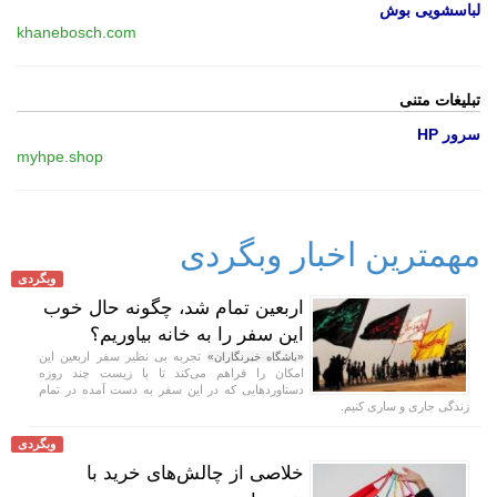
لباسشویی بوش
khanebosch.com
تبلیغات متنی
سرور HP
myhpe.shop
مهمترین اخبار وبگردی
وبگردی
اربعین تمام شد، چگونه حال خوب
این سفر را به خانه بیاوریم؟
تجربه بی نظیر سفر اربعین این
«باشگاه خبرنگاران»
امکان را فراهم می‌کند تا با زیست چند روزه
دستاورد‌هایی که در این سفر به دست آمده در تمام
زندگی جاری و ساری کنیم.
وبگردی
خلاصی از چالش‌های خرید با