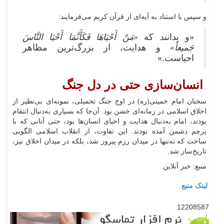
و سپس با استناد به آیه‌ای از قرآن کریم می‌فرمایند:
«و بدانند که
«مَنْ أَحْیَاهَا فَکَأَنَّمَا أَحْیَا النَّاسَ
جَمیعاً»
و هدایت، از بزرگ‌ترین مظاهر
احیاست.»
انسان‌سازی حتی در دل جنگ
سخنان امام خمینی(ره) در اوج جنگ تحمیلی، نمونه‌ای بی‌نظیر از
اخلاق اسلامی در زمانه‌ای خشن بود. آن‌جا که بسیاری به‌دنبال انتقام
بودند، امام به‌دنبال هدایت و احیای انسان‌ها بود، حتی آنانی که با
پرچم دشمن آمده بودند. این تفاوت، از انقلاب اسلامی الگویی
ساخت که نه‌تنها در میدان رزم پیروز شد، بلکه در میدان اخلاق نیز،
تاریخ‌ساز شد.
منبع: خبر آنلاین
لینک منبع
12208587