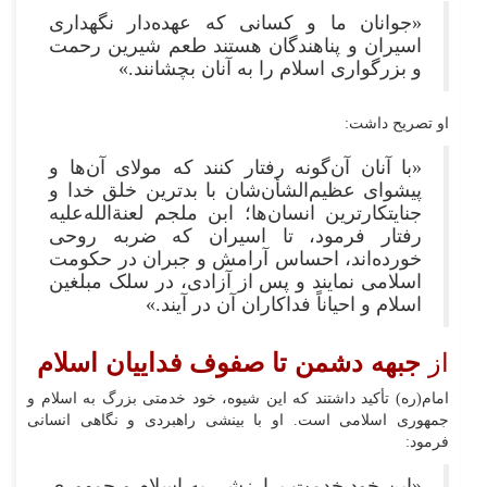
«جوانان ما و کسانی که عهده‌دار نگهداری
اسیران و پناهندگان هستند طعم شیرین رحمت
و بزرگواری اسلام را به آنان بچشانند.»
او تصریح داشت:
«با آنان آن‌گونه رفتار کنند که مولای آن‌ها و
پیشوای عظیم‌الشأن‌شان با بدترین خلق خدا و
جنایت‍کارترین انسان‌ها؛ ابن ملجم لعنة‌الله‌علیه
رفتار فرمود، تا اسیران که ضربه روحی
خورده‌اند، احساس آرامش و جبران در حکومت
اسلامی نمایند و پس از آزادی، در سلک مبلغین
اسلام و احیاناً فداکاران آن در آیند.»
از
جبهه دشمن تا صفوف فداییان اسلام
امام(ره) تأکید داشتند که این شیوه، خود خدمتی بزرگ به اسلام و
جمهوری اسلامی است. او با بینشی راهبردی و نگاهی انسانی
فرمود:
«این خود خدمت پرارزشی به اسلام و جمهوری