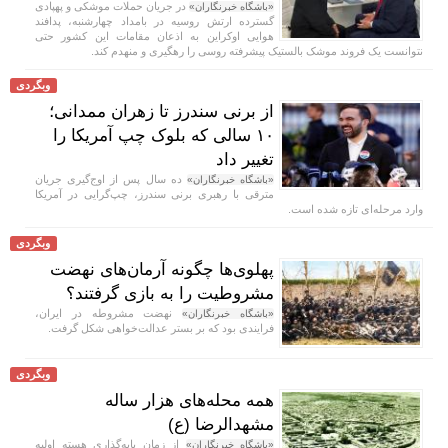
در جریان حملات موشکی و پهپادی
«باشگاه خبرنگاران»
گسترده ارتش روسیه در بامداد چهارشنبه، پدافند
هوایی اوکراین به اذعان مقامات این کشور حتی
نتوانست یک فروند موشک بالستیک پیشرفته روسی را رهگیری و منهدم کند.
وبگردی
از برنی سندرز تا زهران ممدانی؛
۱۰ سالی که بلوک چپ آمریکا را
تغییر داد
ده سال پس از اوج‌گیری جریان
«باشگاه خبرنگاران»
مترقی با رهبری برنی سندرز، چپ‌گرایی در آمریکا
وارد مرحله‌ای تازه شده است.
وبگردی
پهلوی‌ها چگونه آرمان‌های نهضت
مشروطیت را به بازی گرفتند؟
نهضت مشروطه در ایران،
«باشگاه خبرنگاران»
فرایندی بود که بر بستر عدالت‌خواهی شکل گرفت.
وبگردی
همه محله‌های هزار ساله
مشهدالرضا (ع)
از زمان پایه‌گذاری هسته اولیه
«باشگاه خبرنگاران»