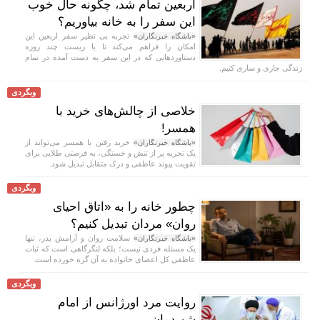
اربعین تمام شد، چگونه حال خوب
این سفر را به خانه بیاوریم؟
تجربه بی نظیر سفر اربعین این
«باشگاه خبرنگاران»
امکان را فراهم می‌کند تا با زیست چند روزه
دستاورد‌هایی که در این سفر به دست آمده در تمام
زندگی جاری و ساری کنیم.
وبگردی
خلاصی از چالش‌های خرید با
همسر!
خرید رفتن با همسر می‌تواند از
«باشگاه خبرنگاران»
یک تجربه پر از تنش و خستگی، به فرصتی طلایی برای
تقویت پیوند عاطفی و درک متقابل تبدیل شود.
وبگردی
چطور خانه را به «اتاق احیای
روان» مردان تبدیل کنیم؟
سلامت روان و آرامش پدر، تنها
«باشگاه خبرنگاران»
یک مسئله فردی نیست؛ بلکه لنگرگاهی است که ثبات
عاطفی کل اعضای خانواده به آن گره خورده است.
وبگردی
روایت مرد اورژانس از امام
شهیدمان