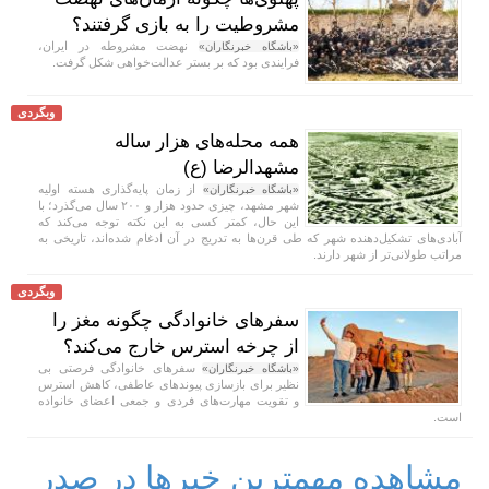
مشروطیت را به بازی گرفتند؟
نهضت مشروطه در ایران،
«باشگاه خبرنگاران»
فرایندی بود که بر بستر عدالت‌خواهی شکل گرفت.
وبگردی
همه محله‌های هزار ساله
مشهدالرضا (ع)
از زمان پایه‌گذاری هسته اولیه
«باشگاه خبرنگاران»
شهر مشهد، چیزی حدود هزار و ۲۰۰ سال می‌گذرد؛ با
این حال، کمتر کسی به این نکته توجه می‌کند که
آبادی‌های تشکیل‌دهنده شهر که طی قرن‌ها به تدریج در آن ادغام شده‌اند، تاریخی به
مراتب طولانی‌تر از شهر دارند.
وبگردی
سفر‌های خانوادگی چگونه مغز را
از چرخه استرس خارج می‌کند؟
سفر‌های خانوادگی فرصتی بی
«باشگاه خبرنگاران»
نظیر برای بازسازی پیوند‌های عاطفی، کاهش استرس
و تقویت مهارت‌های فردی و جمعی اعضای خانواده
است.
مشاهده مهمترین خبرها در صدر