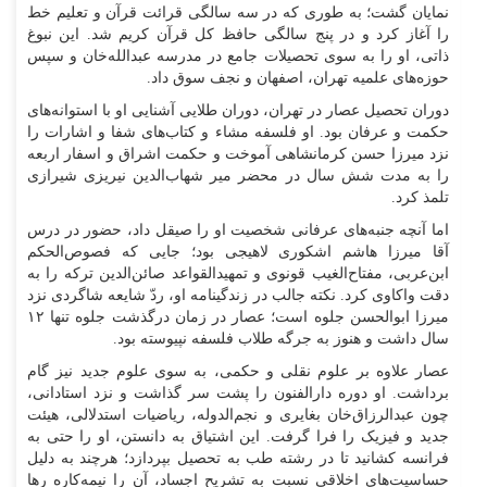
نمایان گشت؛ به طوری که در سه سالگی قرائت قرآن و تعلیم خط
را آغاز کرد و در پنج سالگی حافظ کل قرآن کریم شد. این نبوغ
ذاتی، او را به سوی تحصیلات جامع در مدرسه عبدالله‌خان و سپس
حوزه‌های علمیه تهران، اصفهان و نجف سوق داد.
دوران تحصیل عصار در تهران، دوران طلایی آشنایی او با استوانه‌های
حکمت و عرفان بود. او فلسفه مشاء و کتاب‌های شفا و اشارات را
نزد میرزا حسن کرمانشاهی آموخت و حکمت اشراق و اسفار اربعه
را به مدت شش سال در محضر میر شهاب‌الدین نیریزی شیرازی
تلمذ کرد.
اما آنچه جنبه‌های عرفانی شخصیت او را صیقل داد، حضور در درس
آقا میرزا هاشم اشکوری لاهیجی بود؛ جایی که فصوص‌الحکم
ابن‌عربی، مفتاح‌الغیب قونوی و تمهیدالقواعد صائن‌الدین ترکه را به
دقت واکاوی کرد. نکته جالب در زندگینامه او، ردّ شایعه شاگردی نزد
میرزا ابوالحسن جلوه است؛ عصار در زمان درگذشت جلوه تنها ۱۲
سال داشت و هنوز به جرگه طلاب فلسفه نپیوسته بود.
عصار علاوه بر علوم نقلی و حکمی، به سوی علوم جدید نیز گام
برداشت. او دوره دارالفنون را پشت سر گذاشت و نزد استادانی،
چون عبدالرزاق‌خان بغایری و نجم‌الدوله، ریاضیات استدلالی، هیئت
جدید و فیزیک را فرا گرفت. این اشتیاق به دانستن، او را حتی به
فرانسه کشانید تا در رشته طب به تحصیل بپردازد؛ هرچند به دلیل
حساسیت‌های اخلاقی نسبت به تشریح اجساد، آن را نیمه‌کاره رها