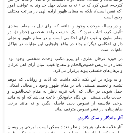
کثرت»، تبیین کرد که بداء نه به معنای جهل خداوند به عواقب امور
(که نقص است)، بلکه به معنای ظهور اراده الهی در مراتب مختلف
وجود است
او در رساله «وحدت وجود و بداء»، که برای نیل به مقام استادی
تألیف کرد، اثبات نمود که یک حقیقت واحد شخصی (خداوند)، در
مقام بطون و غیب دارای احکامی است و در مقام ظهور و تجلی
دارای احکامی دیگر؛ و بداء در واقع جابجایی این تجلیات در هیاکل
ماهیات است.
در حوزه عرفان نظری، او پیرو مکتب وحدت شخصی وجود بود.
عصار در تدریس فصوص‌الحکم و مفتاح‌الغیب، میان آرای اهل عرفان
و برهان‌های فلسفی پیوند برقرار می‌کرد.
او به ویژه بر این نکته تأکید داشت که آیات و روایاتی که موهم
تشبیه و تجسیم هستند، باید بر مقام ظهور وجود در مجالی امکانی
حمل شوند، در حالی که آیات تنزیه ناظر به مقام غیب‌الغیوب و
احدیت ذاتی هستند. این نگاه جامع‌نگر، باعث می‌شد که او نه مانند
برخی فلاسفه از نصوص دینی فاصله بگیرد و نه مانند برخی
ظاهربینان، در قشر نصوص متوقف بماند.
آثار ماندگار و سبک نگارش
آثار علامه عصار، هرچند از نظر تعداد ممکن است با برخی پرنویسان
برابری نکند، اما از نظر محتوا در زمره دقیق‌ترین متون حکمی قرن