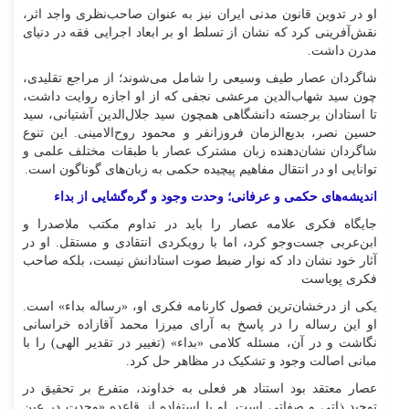
او در تدوین قانون مدنی ایران نیز به عنوان صاحب‌نظری واجد اثر،
نقش‌آفرینی کرد که نشان از تسلط او بر ابعاد اجرایی فقه در دنیای
مدرن داشت.
شاگردان عصار طیف وسیعی را شامل می‌شوند؛ از مراجع تقلیدی،
چون سید شهاب‌الدین مرعشی نجفی که از او اجازه روایت داشت،
تا استادان برجسته دانشگاهی همچون سید جلال‌الدین آشتیانی، سید
حسین نصر، بدیع‌الزمان فروزانفر و محمود روح‌الامینی. این تنوع
شاگردان نشان‌دهنده زبان مشترک عصار با طبقات مختلف علمی و
توانایی او در انتقال مفاهیم پیچیده حکمی به زبان‌های گوناگون است.
اندیشه‌های حکمی و عرفانی؛ وحدت وجود و گره‌گشایی از بداء
جایگاه فکری علامه عصار را باید در تداوم مکتب ملاصدرا و
ابن‌عربی جست‌و‌جو کرد، اما با رویکردی انتقادی و مستقل. او در
آثار خود نشان داد که نوار ضبط صوت استادانش نیست، بلکه صاحب
فکری پویاست
یکی از درخشان‌ترین فصول کارنامه فکری او، «رساله بداء» است.
او این رساله را در پاسخ به آرای میرزا محمد آقازاده خراسانی
نگاشت و در آن، مسئله کلامی «بداء» (تغییر در تقدیر الهی) را با
مبانی اصالت وجود و تشکیک در مظاهر حل کرد.
عصار معتقد بود استناد هر فعلی به خداوند، متفرع بر تحقیق در
توحید ذاتی و صفاتی است. او با استفاده از قاعده «وحدت در عین