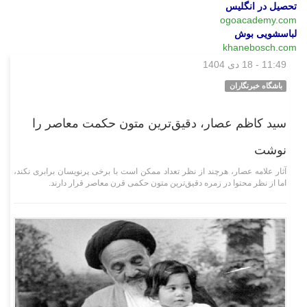
تحصیل در انگلیس
ogoacademy.com
لباسشویی بوش
khanebosch.com
11:49 - 18 دی 1404
وبگردی
باشگاه خبرنگاران
سید کاظم عصار، دقیق‌ترین متون حکمت معاصر را
نوشت
آثار علامه عصار، هرچند از نظر تعداد ممکن است با برخی پرنویسان برابری نکند،
اما از نظر محتوا در زمره دقیق‌ترین متون حکمی قرن معاصر قرار دارند.