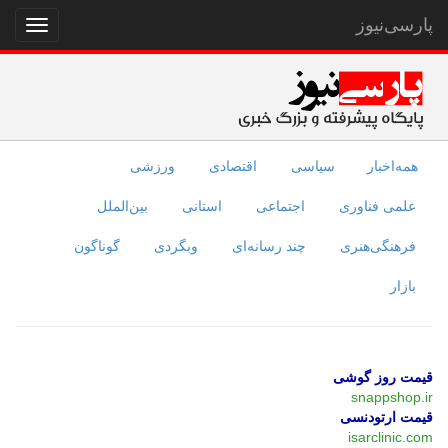
پارسی‌نیوز
نمایش
منو
همه‌اخبار
سیاسی
اقتصادی
ورزشی
علمی فناوری
اجتماعی
استانی
بین‌الملل
فرهنگی‌هنری
چند رسانه‌ای
وبگردی
گوناگون
بازار
قیمت روز گوشی
snappshop.ir
قیمت ارتودنسی
isarclinic.com