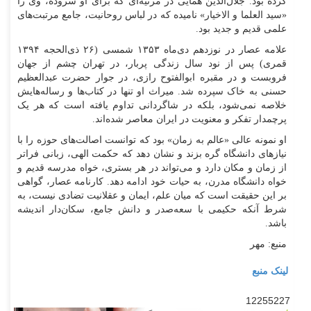
کرده بود. جلال‌الدین همایی در مرثیه‌ای که برای او سروده، وی را
«سید العلما و الاخیار» نامیده که در لباس روحانیت، جامع مرتبت‌های
علمی قدیم و جدید بود.
علامه عصار در نوزدهم دی‌ماه ۱۳۵۳ شمسی (۲۶ ذی‌الحجه ۱۳۹۴
قمری) پس از نود سال زندگی پربار، در تهران چشم از جهان
فروبست و در مقبره ابوالفتوح رازی، در جوار حضرت عبدالعظیم
حسنی به خاک سپرده شد. میراث او تنها در کتاب‌ها و رساله‌هایش
خلاصه نمی‌شود، بلکه در شاگردانی تداوم یافته است که هر یک
پرچمدار تفکر و معنویت در ایران معاصر شده‌اند.
او نمونه عالی «عالم به زمان» بود که توانست اصالت‌های حوزه را با
نیاز‌های دانشگاه گره بزند و نشان دهد که حکمت الهی، زبانی فراتر
از زمان و مکان دارد و می‌تواند در هر بستری، خواه مدرسه قدیم و
خواه دانشگاه مدرن، به حیات خود ادامه دهد. کارنامه عصار، گواهی
بر این حقیقت است که میان علم، ایمان و عقلانیت تضادی نیست، به
شرط آنکه حکیمی با سعه‌صدر و دانش جامع، سکان‌دار اندیشه
باشد.
منبع: مهر
لینک منبع
12255227