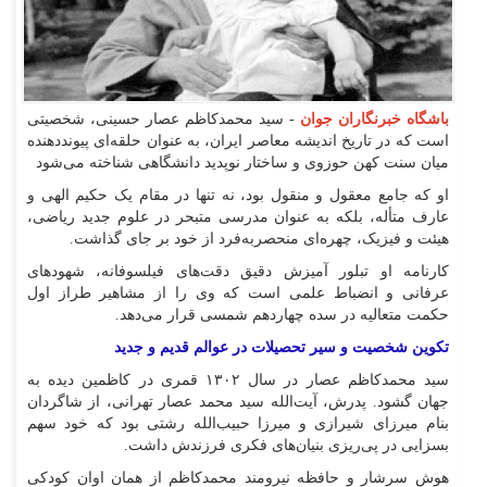
باشگاه خبرنگاران جوان
- سید محمدکاظم عصار حسینی، شخصیتی
است که در تاریخ اندیشه معاصر ایران، به عنوان حلقه‌ای پیونددهنده
میان سنت کهن حوزوی و ساختار نوپدید دانشگاهی شناخته می‌شود
او که جامع معقول و منقول بود، نه تنها در مقام یک حکیم الهی و
عارف متأله، بلکه به عنوان مدرسی متبحر در علوم جدید ریاضی،
هیئت و فیزیک، چهره‌ای منحصر‌به‌فرد از خود بر جای گذاشت.
کارنامه او تبلور آمیزش دقیق دقت‌های فیلسوفانه، شهود‌های
عرفانی و انضباط علمی است که وی را از مشاهیر طراز اول
حکمت متعالیه در سده چهاردهم شمسی قرار می‌دهد.
تکوین شخصیت و سیر تحصیلات در عوالم قدیم و جدید
سید محمدکاظم عصار در سال ۱۳۰۲ قمری در کاظمین دیده به
جهان گشود. پدرش، آیت‌الله سید محمد عصار تهرانی، از شاگردان
بنام میرزای شیرازی و میرزا حبیب‌الله رشتی بود که خود سهم
بسزایی در پی‌ریزی بنیان‌های فکری فرزندش داشت.
هوش سرشار و حافظه نیرومند محمدکاظم از همان اوان کودکی