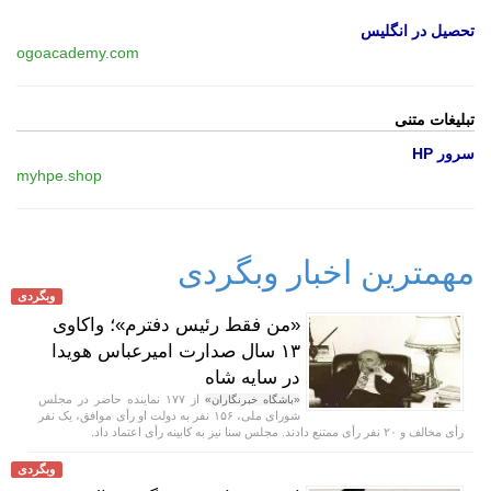
تحصیل در انگلیس
ogoacademy.com
تبلیغات متنی
سرور HP
myhpe.shop
مهمترین اخبار وبگردی
وبگردی
«من فقط رئیس دفترم»؛ واکاوی
۱۳ سال صدارت امیرعباس هویدا
در سایه شاه
از ۱۷۷ نماینده حاضر در مجلس
«باشگاه خبرنگاران»
شورای ملی، ۱۵۶ نفر به دولت او رأی موافق، یک نفر
رأی مخالف و ۲۰ نفر رأی ممتنع دادند. مجلس سنا نیز به کابینه رأی اعتماد داد.
وبگردی