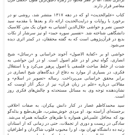
معاصر قرار دارند.
کتاب «علم‌الحدیث» او که در دهه ۱۳۱۷ منتشر شد، روشی نو در
برخورد با روایات و درایت‌الحدیث ارائه داد و بعد‌ها با مقدمه سید
حسین نصر و حواشی جلال‌الدین آشتیانی به عنوان یک متن کلاسیک
دانشگاهی شناخته شد. «تفسیر سوره حمد» او نیز سرشار از نکات
بدیع در قرآن‌پژوهی است که به گفته محققان، در کمتر اثری دیده
می‌شود.
حواشی او بر «کفایة الاصول» آخوند خراسانی و «رسائل» شیخ
انصاری، گواه تبحر او در علم اصول است. او در این حواشی به
شدت از خلط مباحث فلسفی با اصول پرهیز می‌کرد و با استقلال
فکری، در بسیاری از موارد به دفاع از دیدگاه‌های شیخ انصاری در
برابر محقق خراسانی می‌پرداخت. رساله «تصویر در اسلام» و
مقالاتی درباره «علم در زبان قرآن» نیز از دیگر آثار اوست که
نشان‌دهنده توجه وی به مسائل مستحدثه و چالش‌های فکری روز
است.
سید محمدکاظم عصار در کنار دانش بیکران، به صفات اخلاقی
برجسته‌ای آراسته بود. او مردی خوش‌مشرب، ظریف‌طبع و بذله‌گو
بود که محافل علمی‌اش همواره با طنز‌های حکیمانه همراه می‌شد.
سادگی در زیست و دوری از تجملات، حتی در زمانی که از استادان
رتبه ده دانشگاه تهران بود، او را محبوب قلوب شاگردان و اطرافیان