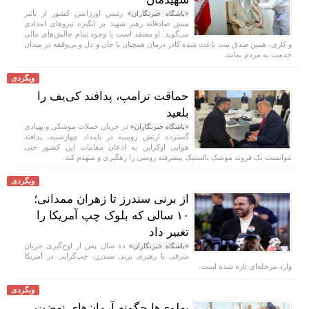
رئیس اورژانس کشور از تأثیر
«باشگاه خبرنگاران»
منش صادقانه رهبر شهید بر انگیزه نیرو‌های امدادی
می‌گوید. او معتقد است با وجود تمام چالش‌های مالی
و کاری، همین صدق نیت باعث شده کادر درمان همچنان با جان و دل و بی‌وقفه در میدان
خدمت به مردم بمانند.
وبگردی
حماقت ترامپ، پدافند کی‌یف را
بلعید
در جریان حملات موشکی و پهپادی
«باشگاه خبرنگاران»
گسترده ارتش روسیه در بامداد چهارشنبه، پدافند
هوایی اوکراین به اذعان مقامات این کشور حتی
نتوانست یک فروند موشک بالستیک پیشرفته روسی را رهگیری و منهدم کند.
وبگردی
از برنی سندرز تا زهران ممدانی؛
۱۰ سالی که بلوک چپ آمریکا را
تغییر داد
ده سال پس از اوج‌گیری جریان
«باشگاه خبرنگاران»
مترقی با رهبری برنی سندرز، چپ‌گرایی در آمریکا
وارد مرحله‌ای تازه شده است.
وبگردی
پهلوی‌ها چگونه آرمان‌های نهضت