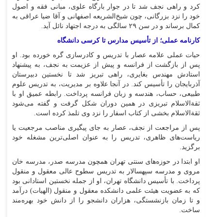
کرد و راهی نجف شد تا در جوار بارگاه علوی، مبانی فقه و اصول
خود را نزد بزرگانی، چون شیخ‌الشریعه اصفهانی و آقا ضیا عراقی به
کمال برساند و در سن ۲۹ سالگی به درجه اجتهاد نائل آید.
کارنامه عملی؛ از تأسیس مدارس تا کرسی دانشگاه
حیات عملی علامه عصار با تدریس و کادرسازی گره خورده بود. او
پس از بازگشت از فرانسه و پیش از عزیمت به نجف، به پیشنهاد
استادش مهندس بغایری، راهی تبریز شد تا نخستین دبیرستان
آذربایجان را تأسیس کند. در آنجا علاوه بر مدیریت، به تدریس علوم
طبیعی، حساب، هندسه و زبان فرانسه پرداخت. رابطه عمیق او با
ثقةالاسلام تبریزی در همین دوران شکل گرفت و گفته می‌شود
ثقةالاسلام بخشی از کتاب اسفار را نزد وی تلمذ کرده است.
پس از مراجعت از نجف، عصار به جای پیگیری مناصب مرجعیت یا
ریاست‌های ظاهری، تدریس را به عنوان اصلی‌ترین مشغله خود
برگزید.
او ابتدا در حوزه‌های سنتی تهران همچون مدرسه صدر، مدرسه خان
مروی و مدرسه سپهسالار به تدریس سطوح عالی معقول و منقول
پرداخت. با تأسیس دانشگاه تهران، او از جمله نخستین استادانی بود
که به عضویت هیئت علمی دانشکده معقول و منقول (الهیات) درآمد
و تا زمان بازنشستگی، هزاران دانشجو را از دانش خود بهره‌مند
ساخت.