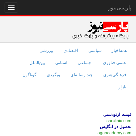
پارسی‌نیوز
نمایش
منو
همه‌اخبار
سیاسی
اقتصادی
ورزشی
علمی فناوری
اجتماعی
استانی
بین‌الملل
فرهنگی‌هنری
چند رسانه‌ای
وبگردی
گوناگون
بازار
قیمت ارتودنسی
isarclinic.com
تحصیل در انگلیس
ogoacademy.com