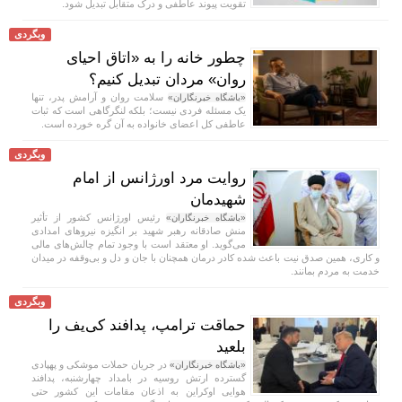
تقویت پیوند عاطفی و درک متقابل تبدیل شود.
وبگردی
چطور خانه را به «اتاق احیای
روان» مردان تبدیل کنیم؟
سلامت روان و آرامش پدر، تنها
«باشگاه خبرنگاران»
یک مسئله فردی نیست؛ بلکه لنگرگاهی است که ثبات
عاطفی کل اعضای خانواده به آن گره خورده است.
وبگردی
روایت مرد اورژانس از امام
شهیدمان
رئیس اورژانس کشور از تأثیر
«باشگاه خبرنگاران»
منش صادقانه رهبر شهید بر انگیزه نیرو‌های امدادی
می‌گوید. او معتقد است با وجود تمام چالش‌های مالی
و کاری، همین صدق نیت باعث شده کادر درمان همچنان با جان و دل و بی‌وقفه در میدان
خدمت به مردم بمانند.
وبگردی
حماقت ترامپ، پدافند کی‌یف را
بلعید
در جریان حملات موشکی و پهپادی
«باشگاه خبرنگاران»
گسترده ارتش روسیه در بامداد چهارشنبه، پدافند
هوایی اوکراین به اذعان مقامات این کشور حتی