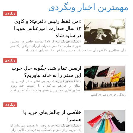
مهمترین اخبار وبگردی
وبگردی
«من فقط رئیس دفترم»؛ واکاوی
۱۳ سال صدارت امیرعباس هویدا
در سایه شاه
از ۱۷۷ نماینده حاضر در مجلس
«باشگاه خبرنگاران»
شورای ملی، ۱۵۶ نفر به دولت او رأی موافق، یک نفر
رأی مخالف و ۲۰ نفر رأی ممتنع دادند. مجلس سنا نیز به کابینه رأی اعتماد داد.
وبگردی
اربعین تمام شد، چگونه حال خوب
این سفر را به خانه بیاوریم؟
تجربه بی نظیر سفر اربعین این
«باشگاه خبرنگاران»
امکان را فراهم می‌کند تا با زیست چند روزه
دستاورد‌هایی که در این سفر به دست آمده در تمام
زندگی جاری و ساری کنیم.
وبگردی
خلاصی از چالش‌های خرید با
همسر!
خرید رفتن با همسر می‌تواند از
«باشگاه خبرنگاران»
یک تجربه پر از تنش و خستگی، به فرصتی طلایی برای