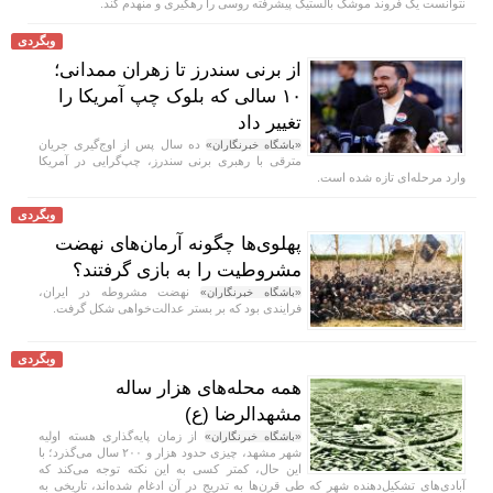
نتوانست یک فروند موشک بالستیک پیشرفته روسی را رهگیری و منهدم کند.
وبگردی
از برنی سندرز تا زهران ممدانی؛
۱۰ سالی که بلوک چپ آمریکا را
تغییر داد
ده سال پس از اوج‌گیری جریان
«باشگاه خبرنگاران»
مترقی با رهبری برنی سندرز، چپ‌گرایی در آمریکا
وارد مرحله‌ای تازه شده است.
وبگردی
پهلوی‌ها چگونه آرمان‌های نهضت
مشروطیت را به بازی گرفتند؟
نهضت مشروطه در ایران،
«باشگاه خبرنگاران»
فرایندی بود که بر بستر عدالت‌خواهی شکل گرفت.
وبگردی
همه محله‌های هزار ساله
مشهدالرضا (ع)
از زمان پایه‌گذاری هسته اولیه
«باشگاه خبرنگاران»
شهر مشهد، چیزی حدود هزار و ۲۰۰ سال می‌گذرد؛ با
این حال، کمتر کسی به این نکته توجه می‌کند که
آبادی‌های تشکیل‌دهنده شهر که طی قرن‌ها به تدریج در آن ادغام شده‌اند، تاریخی به