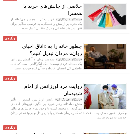
خلاصی از چالش‌های خرید با
همسر!
خرید رفتن با همسر می‌تواند از
«باشگاه خبرنگاران»
یک تجربه پر از تنش و خستگی، به فرصتی طلایی برای
تقویت پیوند عاطفی و درک متقابل تبدیل شود.
وبگردی
چطور خانه را به «اتاق احیای
روان» مردان تبدیل کنیم؟
سلامت روان و آرامش پدر، تنها
«باشگاه خبرنگاران»
یک مسئله فردی نیست؛ بلکه لنگرگاهی است که ثبات
عاطفی کل اعضای خانواده به آن گره خورده است.
وبگردی
روایت مرد اورژانس از امام
شهیدمان
رئیس اورژانس کشور از تأثیر
«باشگاه خبرنگاران»
منش صادقانه رهبر شهید بر انگیزه نیرو‌های امدادی
می‌گوید. او معتقد است با وجود تمام چالش‌های مالی
و کاری، همین صدق نیت باعث شده کادر درمان همچنان با جان و دل و بی‌وقفه در میدان
خدمت به مردم بمانند.
وبگردی