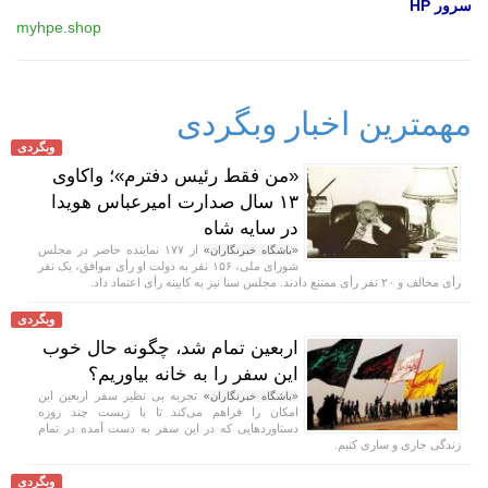
سرور HP
myhpe.shop
مهمترین اخبار وبگردی
وبگردی
«من فقط رئیس دفترم»؛ واکاوی
۱۳ سال صدارت امیرعباس هویدا
در سایه شاه
از ۱۷۷ نماینده حاضر در مجلس
«باشگاه خبرنگاران»
شورای ملی، ۱۵۶ نفر به دولت او رأی موافق، یک نفر
رأی مخالف و ۲۰ نفر رأی ممتنع دادند. مجلس سنا نیز به کابینه رأی اعتماد داد.
وبگردی
اربعین تمام شد، چگونه حال خوب
این سفر را به خانه بیاوریم؟
تجربه بی نظیر سفر اربعین این
«باشگاه خبرنگاران»
امکان را فراهم می‌کند تا با زیست چند روزه
دستاورد‌هایی که در این سفر به دست آمده در تمام
زندگی جاری و ساری کنیم.
وبگردی