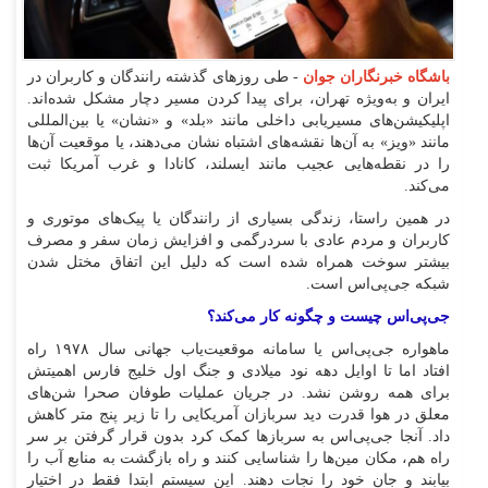
باشگاه خبرنگاران جوان
- طی روزهای گذشته رانندگان و کاربران در
ایران و به‌ویژه تهران، برای پیدا کردن مسیر دچار مشکل شده‌اند.
اپلیکیشن‌های مسیریابی داخلی مانند «بلد» و «نشان» یا بین‌المللی
مانند «ویز» به آن‌ها نقشه‌های اشتباه نشان می‌دهند، یا موقعیت آن‌ها
را در نقطه‌هایی عجیب مانند ایسلند، کانادا و غرب آمریکا ثبت
می‌کند.
در همین راستا، زندگی بسیاری از رانندگان یا پیک‌های موتوری و
کاربران و مردم عادی با سردرگمی و افزایش زمان سفر و مصرف
بیشتر سوخت همراه شده است که دلیل این اتفاق مختل شدن
شبکه جی‌پی‌اس است.
جی‌پی‌اس چیست و چگونه کار می‌کند؟
ماهواره جی‌پی‌اس یا سامانه موقعیت‌یاب جهانی سال ۱۹۷۸ راه
افتاد اما تا اوایل دهه نود میلادی و جنگ اول خلیج فارس اهمیتش
برای همه روشن نشد. در جریان عملیات طوفان صحرا شن‌های
معلق در هوا قدرت دید سربازان آمریکایی را تا زیر پنج متر کاهش
داد. آنجا جی‌پی‌اس به سربازها کمک کرد بدون قرار گرفتن بر سر
راه هم، مکان مین‌ها را شناسایی کنند و راه بازگشت به منابع آب را
بیابند و جان خود را نجات دهند. این سیستم ابتدا فقط در اختیار