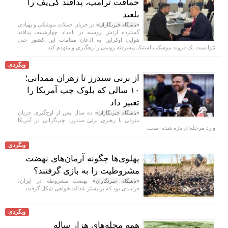
حماقت ترامپ، پدافند کی‌یف را
بلعید
در جریان حملات موشکی و پهپادی
«باشگاه خبرنگاران»
گسترده ارتش روسیه در بامداد چهارشنبه، پدافند
هوایی اوکراین به اذعان مقامات این کشور حتی
نتوانست یک فروند موشک بالستیک پیشرفته روسی را رهگیری و منهدم کند.
وبگردی
از برنی سندرز تا زهران ممدانی؛
۱۰ سالی که بلوک چپ آمریکا را
تغییر داد
ده سال پس از اوج‌گیری جریان
«باشگاه خبرنگاران»
مترقی با رهبری برنی سندرز، چپ‌گرایی در آمریکا
وارد مرحله‌ای تازه شده است.
وبگردی
پهلوی‌ها چگونه آرمان‌های نهضت
مشروطیت را به بازی گرفتند؟
نهضت مشروطه در ایران،
«باشگاه خبرنگاران»
فرایندی بود که بر بستر عدالت‌خواهی شکل گرفت.
وبگردی
همه محله‌های هزار ساله