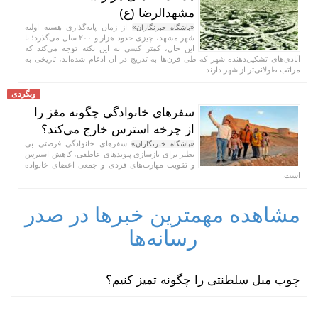
مشهدالرضا (ع)
از زمان پایه‌گذاری هسته اولیه
«باشگاه خبرنگاران»
شهر مشهد، چیزی حدود هزار و ۲۰۰ سال می‌گذرد؛ با
این حال، کمتر کسی به این نکته توجه می‌کند که
آبادی‌های تشکیل‌دهنده شهر که طی قرن‌ها به تدریج در آن ادغام شده‌اند، تاریخی به
مراتب طولانی‌تر از شهر دارند.
وبگردی
سفر‌های خانوادگی چگونه مغز را
از چرخه استرس خارج می‌کند؟
سفر‌های خانوادگی فرصتی بی
«باشگاه خبرنگاران»
نظیر برای بازسازی پیوند‌های عاطفی، کاهش استرس
و تقویت مهارت‌های فردی و جمعی اعضای خانواده
است.
مشاهده مهمترین خبرها در صدر
رسانه‌ها
چوب مبل سلطنتی را چگونه تمیز کنیم؟