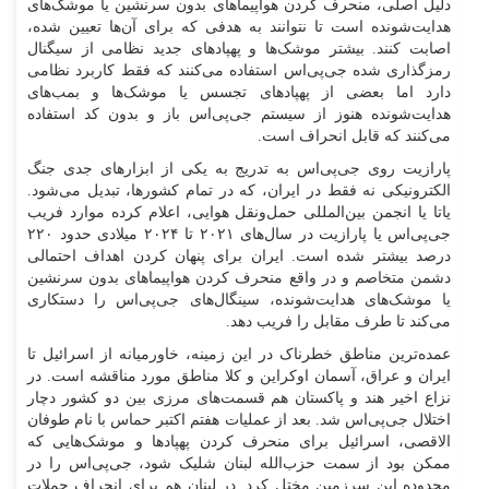
دلیل اصلی، منحرف کردن هواپیماهای بدون سرنشین یا موشک‌های
هدایت‌شونده است تا نتوانند به هدفی که برای آن‌ها تعیین شده،
اصابت کنند. بیشتر موشک‌ها و پهپادهای جدید نظامی از سیگنال
رمزگذاری شده جی‌پی‌اس استفاده می‌کنند که فقط کاربرد نظامی
دارد اما بعضی از پهپادهای تجسس یا موشک‌ها و بمب‌های
هدایت‌شونده هنوز از سیستم جی‌پی‌اس باز و بدون کد استفاده
می‌کنند که قابل انحراف است.
پارازیت روی جی‌پی‌اس به تدریج به یکی از ابزارهای جدی جنگ
الکترونیکی نه فقط در ایران، که در تمام کشورها، تبدیل می‌شود.
یاتا یا انجمن بین‌المللی حمل‌ونقل هوایی، اعلام کرده موارد فریب
جی‌پی‌اس یا پارازیت در سال‌های ۲۰۲۱ تا ۲۰۲۴ میلادی حدود ۲۲۰
درصد بیشتر شده است. ایران برای پنهان کردن اهداف احتمالی
دشمن متخاصم و در واقع منحرف کردن هواپیماهای بدون سرنشین
یا موشک‌های هدایت‌شونده، سینگال‌های جی‌پی‌اس را دستکاری
می‌کند تا طرف مقابل را فریب دهد.
عمده‌ترین مناطق خطرناک در این زمینه، خاورمیانه از اسرائیل تا
ایران و عراق، آسمان اوکراین و کلا مناطق مورد مناقشه است. در
نزاع اخیر هند و پاکستان هم قسمت‌های مرزی بین دو کشور دچار
اختلال جی‌پی‌اس شد. بعد از عملیات هفتم اکتبر حماس با نام طوفان
الاقصی، اسرائیل برای منحرف کردن پهپادها و موشک‌هایی که
ممکن بود از سمت حزب‌الله لبنان شلیک شود، جی‌پی‌اس را در
محدوده این سرزمین مختل کرد. در لبنان هم برای انحراف حملات