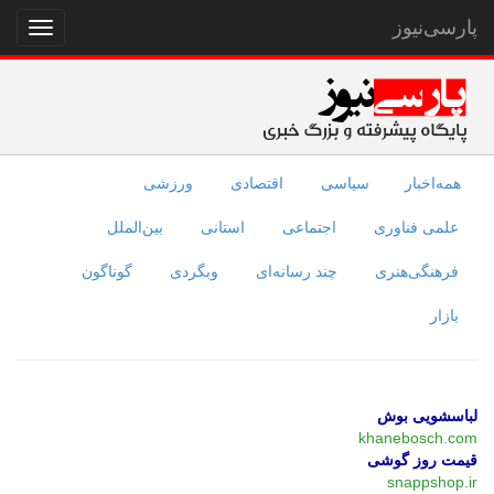
پارسی‌نیوز
نمایش
منو
همه‌اخبار
سیاسی
اقتصادی
ورزشی
علمی فناوری
اجتماعی
استانی
بین‌الملل
فرهنگی‌هنری
چند رسانه‌ای
وبگردی
گوناگون
بازار
لباسشویی بوش
khanebosch.com
قیمت روز گوشی
snappshop.ir