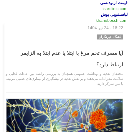
قیمت ارتودنسی
isarclinic.com
لباسشویی بوش
khanebosch.com
18:22 - 24 تیر 1404
علمی فناوری
باشگاه خبرنگاران
آیا مصرف تخم مرغ با ابتلا یا عدم ابتلا به آلزایمر
ارتباط دارد؟
محققان تغذیه و بهداشت عمومی همچنان به بررسی رابطه بین عادات غذایی و
سلامت مغز ادامه می‌دهند و بر نقش تغذیه در پیشگیری از بیماری‌های عصبی مرتبط
با سن تمرکز دارند.