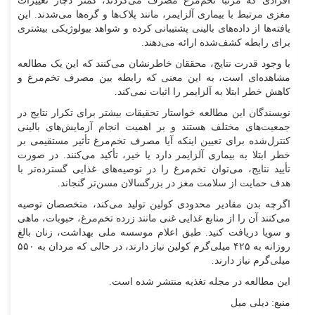
افرادی که مرتباً تخم‌مرغ مصرف می‌کردند، کمتر دچار تغییرات
مغزی مرتبط با بیماری آلزایمر، مانند پلاک‌ها و گره‌ها می‌شدند. این
یافته‌ها از داده‌های بالینی پشتیبانی کرده و شواهد بیولوژیکی بیشتری
برای رابطه کشف‌شده ارائه می‌دهند.
با وجود قدرت نتایج، محققان خاطرنشان می‌کنند که این یک مطالعه
مشاهده‌ای است، به این معنی که رابطه بین مصرف تخم‌مرغ و
کاهش خطر ابتلا به آلزایمر را اثبات نمی‌کند.
نویسندگان این مطالعه خواستار تحقیقات بیشتر برای تکرار نتایج در
جمعیت‌های مختلف هستند و بر اهمیت انجام آزمایش‌های بالینی
کنترل‌شده برای تعیین اینکه آیا مصرف تخم‌مرغ تأثیر مستقیمی بر
خطر ابتلا به بیماری آلزایمر دارد یا خیر، تأکید می‌کنند. در صورت
تأیید نتایج، می‌توان تخم‌مرغ را در توصیه‌های غذایی گسترده‌تر با
هدف حمایت از سلامت مغز در بزرگسالان مسن‌تر گنجاند.
اگرچه بدن مقادیر محدودی کولین تولید می‌کند، متخصصان توصیه
می‌کنند آن را از منابع غذایی غنی مانند زرده تخم‌مرغ، حبوبات، ماهی
و سویا دریافت کنید. طبق اعلام موسسه ملی بهداشت، زنان بالغ
روزانه به ۴۲۵ میلی‌گرم کولین نیاز دارند، در حالی که مردان به ۵۵۰
میلی‌گرم نیاز دارند.
این مطالعه در مجله تغذیه منتشر شده است.
منبع: دیلی میل