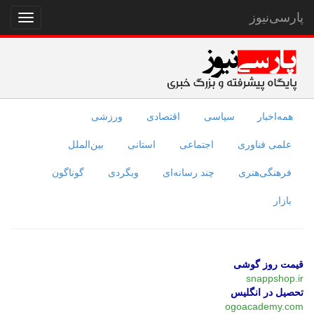
پارسی‌نیوز
نمایش
منو
همه‌اخبار
سیاسی
اقتصادی
ورزشی
علمی فناوری
اجتماعی
استانی
بین‌الملل
فرهنگی‌هنری
چند رسانه‌ای
وبگردی
گوناگون
بازار
قیمت روز گوشی
snappshop.ir
تحصیل در انگلیس
ogoacademy.com