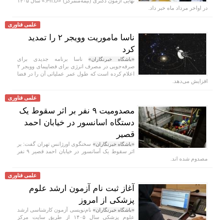
نهایی آزمون دکتری (نیمه‌متمرکز) «Ph.D.» سال ۱۴۰۵
در اواخر مرداد ماه خبر داد.
علمی فناوری
ناسا ماموریت وویجر ۲ را تمدید
کرد
ناسا برنامه جدیدی برای
«باشگاه خبرنگاران»
صرفه‌جویی در مصرف انرژی برای فضاپیمای وویجر ۲
اعلام کرده است که طول عمر عملیاتی آن را در فضا
افزایش می‌دهد.
علمی فناوری
مصدومیت ۹ نفر بر اثر سقوط یک
دستگاه اسانسور در خیابان احمد
قصیر
سخنگوی اورژانس تهران گفت: بر
«باشگاه خبرنگاران»
اثر سقوط یک آسانسور در خیابان احمد قصیر ۹ نفر
مصدوم شده اند.
علمی فناوری
آغاز ثبت نام آزمون ارشد علوم
پزشکی از امروز
نام‌نویسی آزمون کارشناسی ارشد
«باشگاه خبرنگاران»
علوم پزشکی سال ۱۴۰۵ از طریق سایت مرکز