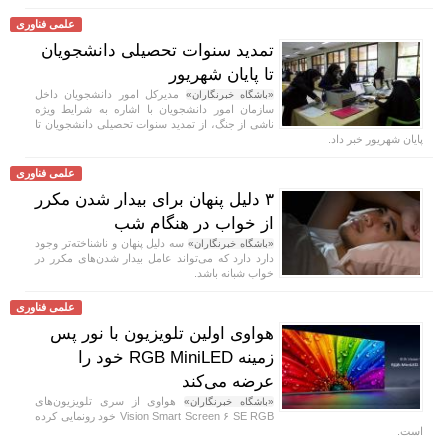
علمی فناوری
تمدید سنوات تحصیلی دانشجویان
تا پایان شهریور
مدیرکل امور دانشجویان داخل
«باشگاه خبرنگاران»
سازمان امور دانشجویان با اشاره به شرایط ویژه
ناشی از جنگ، از تمدید سنوات تحصیلی دانشجویان تا
پایان شهریور خبر داد.
علمی فناوری
۳ دلیل پنهان برای بیدار شدن مکرر
از خواب در هنگام شب
سه دلیل پنهان و ناشناخته‌تر وجود
«باشگاه خبرنگاران»
دارد دارد که می‌تواند عامل بیدار شدن‌های مکرر در
خواب شبانه باشد.
علمی فناوری
هواوی اولین تلویزیون با نور پس
زمینه RGB MiniLED خود را
عرضه می‌کند
هواوی از سری تلویزیون‌های
«باشگاه خبرنگاران»
Vision Smart Screen ۶ SE RGB خود رونمایی کرده
است.