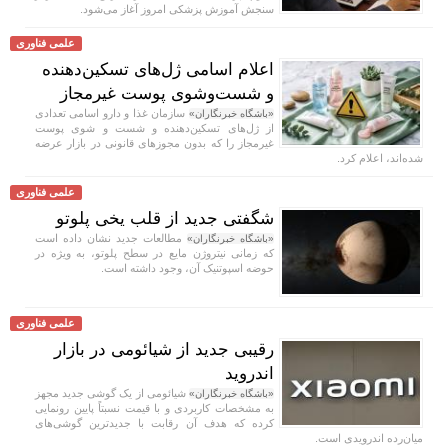
سنجش آموزش پزشکی امروز آغاز می‌شود.
علمی فناوری
اعلام اسامی ژل‌های تسکین‌دهنده
و شست‌وشوی پوست غیرمجاز
سازمان غذا و دارو اسامی تعدادی
«باشگاه خبرنگاران»
از ژل‌های تسکین‌دهنده و شست‌ و شوی پوست
غیرمجاز را که بدون مجوزهای قانونی در بازار عرضه
شده‌اند، اعلام کرد.
علمی فناوری
شگفتی جدید از قلب یخی پلوتو
مطالعات جدید نشان داده است
«باشگاه خبرنگاران»
که زمانی نیتروژن مایع در سطح پلوتو، به ویژه در
حوضه اسپوتنیک آن، وجود داشته است.
علمی فناوری
رقیبی جدید از شیائومی در بازار
اندروید
شیائومی از یک گوشی جدید مجهز
«باشگاه خبرنگاران»
به مشخصات کاربردی و با قیمت نسبتاً پایین رونمایی
کرده که هدف آن رقابت با جدیدترین گوشی‌های
میان‌رده اندرویدی است.