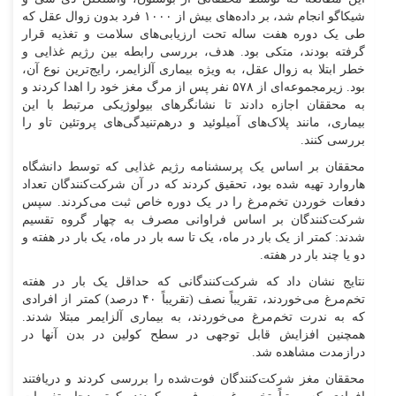
شیکاگو انجام شد، بر داده‌های بیش از ۱۰۰۰ فرد بدون زوال عقل که
طی یک دوره هفت ساله تحت ارزیابی‌های سلامت و تغذیه قرار
گرفته بودند، متکی بود. هدف، بررسی رابطه بین رژیم غذایی و
خطر ابتلا به زوال عقل، به ویژه بیماری آلزایمر، رایج‌ترین نوع آن،
بود. زیرمجموعه‌ای از ۵۷۸ نفر پس از مرگ مغز خود را اهدا کردند و
به محققان اجازه دادند تا نشانگر‌های بیولوژیکی مرتبط با این
بیماری، مانند پلاک‌های آمیلوئید و درهم‌تنیدگی‌های پروتئین تاو را
بررسی کنند.
محققان بر اساس یک پرسشنامه رژیم غذایی که توسط دانشگاه
هاروارد تهیه شده بود، تحقیق کردند که در آن شرکت‌کنندگان تعداد
دفعات خوردن تخم‌مرغ را در یک دوره خاص ثبت می‌کردند. سپس
شرکت‌کنندگان بر اساس فراوانی مصرف به چهار گروه تقسیم
شدند: کمتر از یک بار در ماه، یک تا سه بار در ماه، یک بار در هفته و
دو یا چند بار در هفته.
نتایج نشان داد که شرکت‌کنندگانی که حداقل یک بار در هفته
تخم‌مرغ می‌خوردند، تقریباً نصف (تقریباً ۴۰ درصد) کمتر از افرادی
که به ندرت تخم‌مرغ می‌خوردند، به بیماری آلزایمر مبتلا شدند.
همچنین افزایش قابل توجهی در سطح کولین در بدن آنها در
درازمدت مشاهده شد.
محققان مغز شرکت‌کنندگان فوت‌شده را بررسی کردند و دریافتند