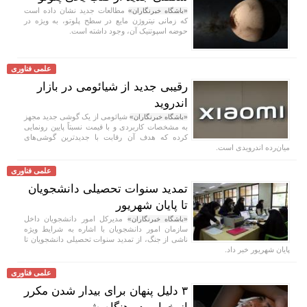
مطالعات جدید نشان داده است
«باشگاه خبرنگاران»
که زمانی نیتروژن مایع در سطح پلوتو، به ویژه در
حوضه اسپوتنیک آن، وجود داشته است.
علمی فناوری
رقیبی جدید از شیائومی در بازار
اندروید
شیائومی از یک گوشی جدید مجهز
«باشگاه خبرنگاران»
به مشخصات کاربردی و با قیمت نسبتاً پایین رونمایی
کرده که هدف آن رقابت با جدیدترین گوشی‌های
میان‌رده اندرویدی است.
علمی فناوری
تمدید سنوات تحصیلی دانشجویان
تا پایان شهریور
مدیرکل امور دانشجویان داخل
«باشگاه خبرنگاران»
سازمان امور دانشجویان با اشاره به شرایط ویژه
ناشی از جنگ، از تمدید سنوات تحصیلی دانشجویان تا
پایان شهریور خبر داد.
علمی فناوری
۳ دلیل پنهان برای بیدار شدن مکرر