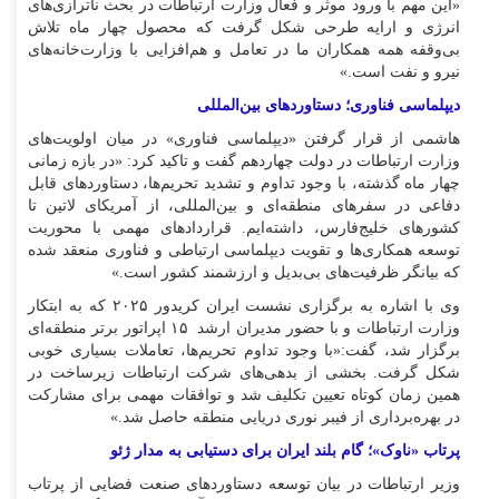
«این مهم با ورود موثر و فعال وزارت ارتباطات در بحث ناترازی‌های
انرژی و ارایه طرحی شکل گرفت که محصول چهار ماه تلاش
بی‌وقفه همه همکاران ما در تعامل و هم‌افزایی با وزارت
خانه
های
نیرو و نفت است.»
دیپلماسی فناوری؛ دستاوردهای بین‌المللی
هاشمی از قرار گرفتن «دیپلماسی فناوری» در میان اولویت
های
وزارت ارتباطات در دولت چهاردهم گفت و تاکید کرد: «در بازه زمانی
چهار ماه گذشته، با وجود تداوم و تشدید تحریم
ها، دستاوردهای قابل
دفاعی در سفرهای منطقه‌ای و بین
المللی، از آمریکای لاتین تا
کشورهای خلیج‌فارس، داشته‌ایم. قراردادهای مهمی با محوریت
توسعه همکاری‌ها و تقویت دیپلماسی ارتباطی و فناوری منعقد شده
که بیانگر ظرفیت
های بی‌بدیل و ارزشمند کشور است.»
وی با اشاره به برگزاری نشست ایران کریدور ۲۰۲۵ که به ابتکار
وزارت ارتباطات و با حضور مدیران ارشد ۱۵ اپراتور برتر منطقه‌ای
برگزار شد، گفت:«با وجود تداوم تحریم‌ها، تعاملات بسیاری خوبی
شکل گرفت. بخشی از بدهی‌های شرکت ارتباطات زیرساخت در
همین زمان کوتاه تعیین تکلیف شد و توافقات مهمی برای مشارکت
در بهره‌برداری از فیبر نوری دریایی منطقه حاصل شد.»
پرتاب «ناوک»؛ گام بلند ایران برای دستیابی به مدار ژئو
وزیر ارتباطات در بیان توسعه دستاوردهای صنعت فضایی از پرتاب