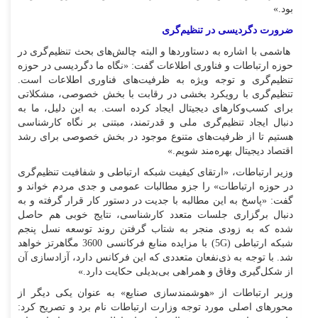
بود.»
ضرورت دگردیسی در تنظیم‌گری
هاشمی با اشاره به دستاوردها و البته چالش‌های بحث تنظیم‌گری در
حوزه ارتباطات و فناوری اطلاعات گفت: «نگاه ما دگردیسی در حوزه
تنظیم
گری و توجه ویژه به ظرفیت‌های فناوری اطلاعات است.
تنظیم
گری با رویکرد بخشی در رقابت با بخش خصوصی، مشکلاتی
برای کسب‌وکارهای دیجیتال ایجاد کرده است. به این دلیل، ما به
دنبال ایجاد تنظیم‌گری ملی و قدرتمند، مبتنی بر نگاه کارشناسی
هستیم تا از ظرفیت‌های متنوع موجود در بخش خصوصی برای رشد
اقتصاد دیجیتال بهره‌مند شویم.»
وزیر ارتباطات، «ارتقای کیفیت شبکه ارتباطی و شفافیت تنظیم‌گری
در حوزه ارتباطات» را جزو مطالبات عمومی و جدی مردم خواند و
گفت: «پاسخ به این مطالبه با جدیت در دستور کار قرار گرفته و به
دنبال برگزاری جلسات متعدد کارشناسی، نتایج خوبی هم حاصل
شده که به زودی منجر به شتاب گرفتن روند توسعه نسل پنجم
شبکه ارتباطی
(5G)
با مزایده منابع فرکانسی 3600 مگاهرتز خواهد
شد. با توجه به ذی‌نفعان متعددی که این فرکانس دارد، آزادسازی آن
از شکل‌گیری وفاق و همراهی بی‌بدیلی حکایت دارد.»
وزیر ارتباطات از «هوشمندسازی صنایع» به عنوان یکی دیگر از
محورهای اصلی مورد توجه وزارت ارتباطات نام برد و تصریح کرد: