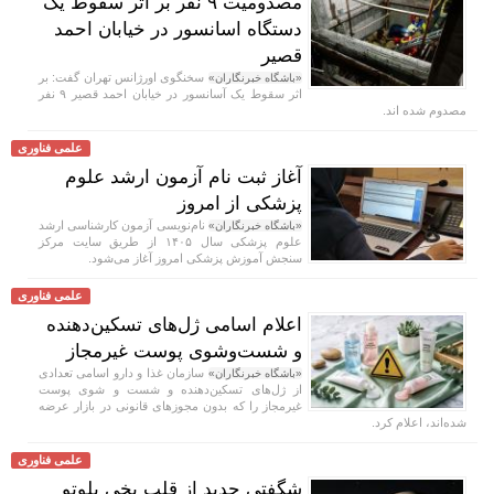
مصدومیت ۹ نفر بر اثر سقوط یک
دستگاه اسانسور در خیابان احمد
قصیر
سخنگوی اورژانس تهران گفت: بر
«باشگاه خبرنگاران»
اثر سقوط یک آسانسور در خیابان احمد قصیر ۹ نفر
مصدوم شده اند.
علمی فناوری
آغاز ثبت نام آزمون ارشد علوم
پزشکی از امروز
نام‌نویسی آزمون کارشناسی ارشد
«باشگاه خبرنگاران»
علوم پزشکی سال ۱۴۰۵ از طریق سایت مرکز
سنجش آموزش پزشکی امروز آغاز می‌شود.
علمی فناوری
اعلام اسامی ژل‌های تسکین‌دهنده
و شست‌وشوی پوست غیرمجاز
سازمان غذا و دارو اسامی تعدادی
«باشگاه خبرنگاران»
از ژل‌های تسکین‌دهنده و شست‌ و شوی پوست
غیرمجاز را که بدون مجوزهای قانونی در بازار عرضه
شده‌اند، اعلام کرد.
علمی فناوری
شگفتی جدید از قلب یخی پلوتو