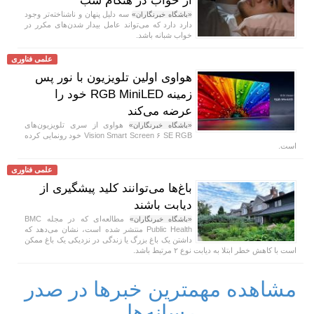
از خواب در هنگام شب
سه دلیل پنهان و ناشناخته‌تر وجود
«باشگاه خبرنگاران»
دارد دارد که می‌تواند عامل بیدار شدن‌های مکرر در
خواب شبانه باشد.
علمی فناوری
هواوی اولین تلویزیون با نور پس
زمینه RGB MiniLED خود را
عرضه می‌کند
هواوی از سری تلویزیون‌های
«باشگاه خبرنگاران»
Vision Smart Screen ۶ SE RGB خود رونمایی کرده
است.
علمی فناوری
باغ‌ها می‌توانند کلید پیشگیری از
دیابت باشند
مطالعه‌ای که در مجله BMC
«باشگاه خبرنگاران»
Public Health منتشر شده است، نشان می‌دهد که
داشتن یک باغ بزرگ یا زندگی در نزدیکی یک باغ ممکن
است با کاهش خطر ابتلا به دیابت نوع ۲ مرتبط باشد.
مشاهده مهمترین خبرها در صدر
رسانه‌ها