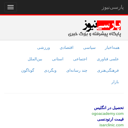
پارسی‌نیوز
نمایش
منو
همه‌اخبار
سیاسی
اقتصادی
ورزشی
علمی فناوری
اجتماعی
استانی
بین‌الملل
فرهنگی‌هنری
چند رسانه‌ای
وبگردی
گوناگون
بازار
تحصیل در انگلیس
ogoacademy.com
قیمت ارتودنسی
isarclinic.com