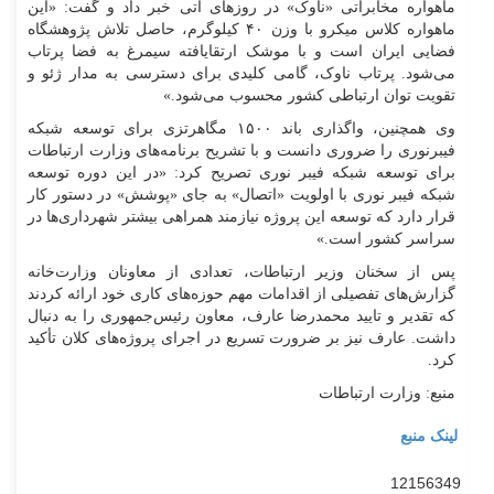
ماهواره مخابراتی «ناوک» در روزهای آتی خبر داد و گفت: «این
ماهواره کلاس میکرو با وزن ۴۰ کیلوگرم، حاصل تلاش پژوهشگاه
فضایی ایران است و با موشک ارتقایافته سیمرغ به فضا پرتاب
می‌شود. پرتاب ناوک، گامی کلیدی برای دسترسی به مدار ژئو و
تقویت توان ارتباطی کشور محسوب می‌شود.»
وی همچنین، واگذاری باند ۱۵۰۰ مگاهرتزی برای توسعه شبکه
فیبرنوری را ضروری دانست و با تشریح برنامه‌های وزارت ارتباطات
برای توسعه شبکه فیبر نوری تصریح کرد: «در این دوره توسعه
شبکه فیبر نوری با اولویت «اتصال» به جای «پوشش» در دستور کار
قرار دارد که توسعه این پروژه نیازمند همراهی بیشتر شهرداری‌ها در
سراسر کشور است.»
پس از سخنان وزیر ارتباطات، تعدادی از معاونان وزارت‌خانه
گزارش‌های تفصیلی از اقدامات مهم حوزه‌های کاری خود ارائه کردند
که تقدیر و تایید محمدرضا عارف، معاون رئیس‌جمهوری را به دنبال
داشت. عارف نیز بر ضرورت تسریع در اجرای پروژه‌های کلان تأکید
کرد.
منبع: وزارت ارتباطات
لینک منبع
12156349