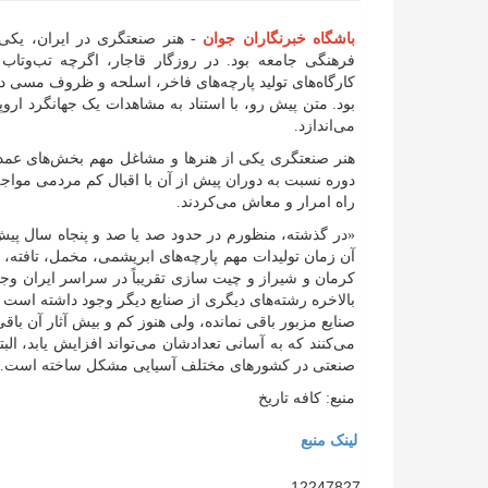
باشگاه خبرنگاران جوان
- هنر صنعتگری در ایران، یکی 
فرهنگی جامعه بود. در روزگار قاجار، اگرچه تب‌وتاب
کارگاه‌های تولید پارچه‌های فاخر، اسلحه و ظروف مسی در 
بود. متن پیش رو، با استناد به مشاهدات یک جهانگرد اروپ
می‌اندازد.
هنر صنعتگری یکی از هنرها و مشاغل مهم بخش‌های عمده‌
دوره نسبت به دوران پیش از آن با اقبال کم مردمی مواجه 
راه امرار و معاش می‌کردند.
«در گذشته، منظورم در حدود صد یا صد و پنجاه سال پیش ا
آن زمان تولیدات مهم پارچه‌های ابریشمی، مخمل، تافته،
کرمان و شیراز و چیت سازی تقریباً در سراسر ایران 
بالاخره رشته‌های دیگری از صنایع دیگر وجود داشته است که 
صنایع مزبور باقی نمانده، ولی هنوز کم و بیش آثار آن با
می‌کنند که به آسانی تعدادشان می‌تواند افزایش یابد، 
صنعتی در کشورهای مختلف آسیایی مشکل ساخته است.»
منبع: کافه تاریخ
لینک منبع
12247827