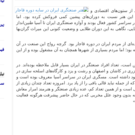
لب
از ستون‌های اقتصادی و
 این هنر نسبت به دوران‌های پیشین کمی فروکش کرده بود، اما
سراسر کشور فعال بودند و آوازه صنعتگری ایران تا آسیا طنین‌انداز
تحص
ایی، نگاهی به این دوران طلایی و وضعیت کنونی این میراث گران‌بها
ای از مردم ایران در دوره قاجار بود. گرچه رواج این صنعت در آن
قی
بود؛ اما مردم بسیاری از شهرها همچنان به آن مشغول بوده و از این
ست، تعداد افراد صنعتگر در ایران بسیار قابل ملاحظه بوده‌اند. در
 زری در کاشان و اصفهان و رشت و یزد و کارگاه‌های اسلحه سازی در
تبل
وجود داشته است. مسگری ایران در سراسر آسیا معروف بوده است و
از جمله نباید قالی بافی را از یاد برد. امروزه تعداد چندان زیادی از
سرو
قی است و از همین تعداد کم، عده زیادی صنعتگر و هنرمند امرار معاش
البته بدون وجود علل مخربی که در حال حاضر پیشرفت هرگونه فعالیت