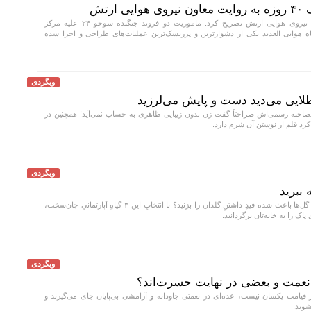
رتش
معاون هماهنگ کننده نیروی هوایی ارتش تصریح کرد: ماموریت دو فروند جنگنده سوخو ۲۴ علیه مرکز
گاه هوایی العدید یکی از دشوارترین و پرریسک‌ترین عملیات‌های طراحی و اجرا شده
وبگردی
لایی می‌دید دست و پایش می‌لرزید
احبه رسمی‌اش صراحتاً گفت زن بدون زیبایی ظاهری به حساب نمی‌آید! همچنین در
کرد قلم از نوشتن آن شرم دارد.
وبگردی
 ببرید
تجربه تلخ خشک‌شدن گل‌ها باعث شده قیدِ داشتنِ گلدان را بزنید؟ با انتخابِ این ۳ گیاهِ آپارتمانیِ جان‌سخت،
اک را به خانه‌تان برگردانید.
وبگردی
 نعمت و بعضی در نهایت حسرت‌اند؟
یامت یکسان نیست، عده‌ای در نعمتی جاودانه و آرامشی بی‌پایان جای می‌گیرند و
شوند.