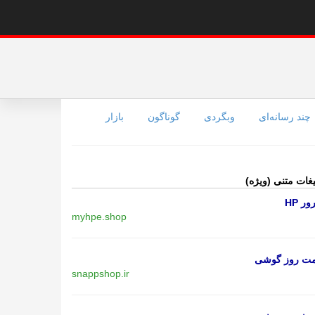
چند رسانه‌ای
وبگردی
گوناگون
بازار
یغات متنی (ویژه)
ر HP
myhpe.shop
مت روز گوشی
snappshop.ir