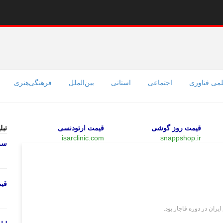
می فناوری
اجتماعی
استانی
بین‌الملل
فرهنگی‌هنری
قیمت روز گوشی
قیمت ارتودنسی
تبل
isarclinic.com
snappshop.ir
سرو
وبگردی
قی
ران در دوره قاجار بود.