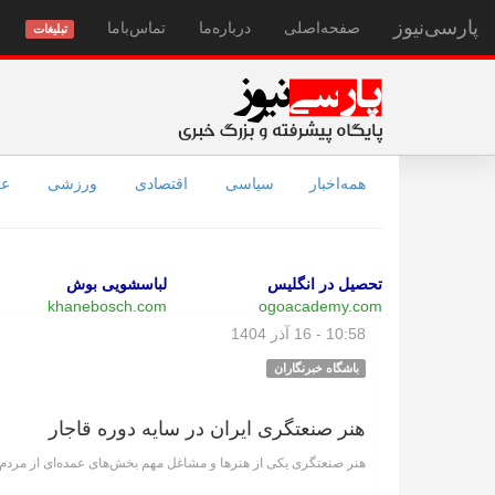
پارسی‌نیوز
صفحه‌اصلی
درباره‌ما
تماس‌با‌ما
تبلیغات
همه‌اخبار
سیاسی
اقتصادی
ورزشی
عل
تحصیل در انگلیس
لباسشویی بوش
khanebosch.com
ogoacademy.com
10:58 - 16 آذر 1404
باشگاه خبرنگاران
هنر صنعتگری ایران در سایه دوره قاجار
هنر صنعتگری یکی از هنرها و مشاغل مهم بخش‌های عمده‌ای از مردم ای