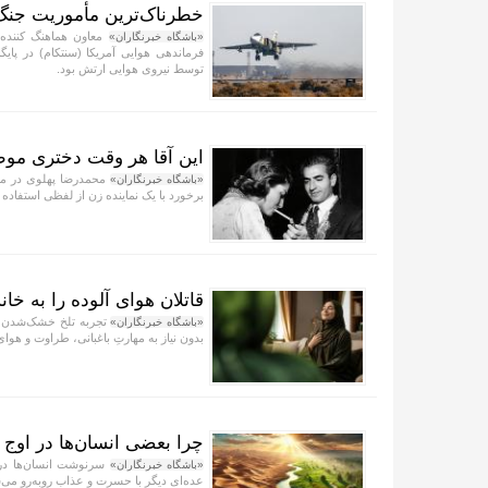
خطرناک‌ترین مأموریت جنگ ۴۰ روزه به روایت معاون نیروی هوایی ا
«باشگاه خبرنگاران»
فرماندهی هوایی آمریکا (سنتکام) در پای
توسط نیروی هوایی ارتش بود.
این آقا هر وقت دختری موط
محمدرضا پهلوی در مص
«باشگاه خبرنگاران»
برخورد با یک نماینده زن از لفظی استفاده 
قاتلان هوای آلوده را به خانه
«باشگاه خبرنگاران»
بدون نیاز به مهارتِ باغبانی، طراوت و هوای پ
چرا بعضی انسان‌ها در اوج
سرنوشت انسان‌ها در ق
«باشگاه خبرنگاران»
عده‌ای دیگر با حسرت و عذاب روبه‌رو می‌