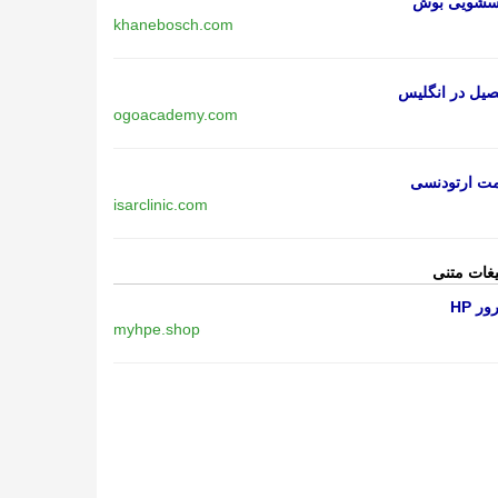
اسشویی بوش
khanebosch.com
یل در انگلیس
ogoacademy.com
مت ارتودنسی
isarclinic.com
یغات متنی
ر HP
myhpe.shop