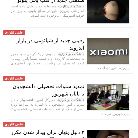
شگفتی جدید از قلب یخی پلوتو
مطالعات جدید نشان داده است
«باشگاه خبرنگاران»
که زمانی نیتروژن مایع در سطح پلوتو، به ویژه در
حوضه اسپوتنیک آن، وجود داشته است.
علمی فناوری
رقیبی جدید از شیائومی در بازار
اندروید
شیائومی از یک گوشی جدید مجهز
«باشگاه خبرنگاران»
به مشخصات کاربردی و با قیمت نسبتاً پایین رونمایی
کرده که هدف آن رقابت با جدیدترین گوشی‌های
میان‌رده اندرویدی است.
علمی فناوری
تمدید سنوات تحصیلی دانشجویان
تا پایان شهریور
مدیرکل امور دانشجویان داخل
«باشگاه خبرنگاران»
سازمان امور دانشجویان با اشاره به شرایط ویژه
ناشی از جنگ، از تمدید سنوات تحصیلی دانشجویان تا
پایان شهریور خبر داد.
علمی فناوری
۳ دلیل پنهان برای بیدار شدن مکرر