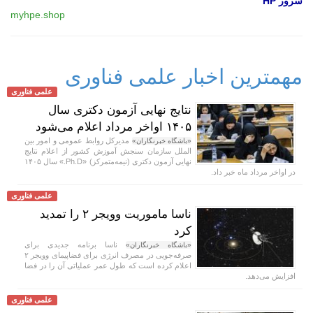
سرور HP
myhpe.shop
مهمترین اخبار علمی فناوری
علمی فناوری
نتایج نهایی آزمون دکتری سال
۱۴۰۵ اواخر مرداد اعلام می‌شود
مدیرکل روابط عمومی و امور بین
«باشگاه خبرنگاران»
الملل سازمان سنجش آموزش کشور از اعلام نتایج
نهایی آزمون دکتری (نیمه‌متمرکز) «Ph.D.» سال ۱۴۰۵
در اواخر مرداد ماه خبر داد.
علمی فناوری
ناسا ماموریت وویجر ۲ را تمدید
کرد
ناسا برنامه جدیدی برای
«باشگاه خبرنگاران»
صرفه‌جویی در مصرف انرژی برای فضاپیمای وویجر ۲
اعلام کرده است که طول عمر عملیاتی آن را در فضا
افزایش می‌دهد.
علمی فناوری