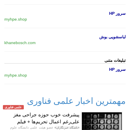
سرور HP
myhpe.shop
لباسشویی بوش
khanebosch.com
تبلیغات متنی
سرور HP
myhpe.shop
مهمترین اخبار علمی فناوری
علمی فناوری
پیشرفت خوب حوزه جراحی مغز
علی‌رغم اعمال تحریم‌ها + فیلم
عضو هیئت علمی دانشگاه علوم
«باشگاه خبرنگاران»