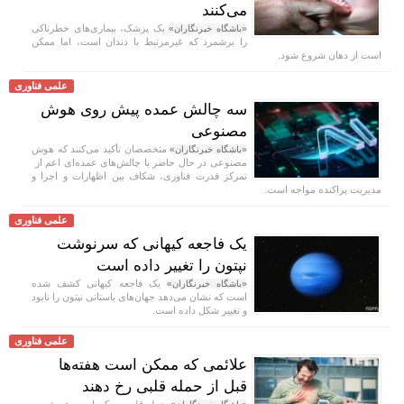
می‌کنند
یک پزشک، بیماری‌های خطرناکی
«باشگاه خبرنگاران»
را برشمرد که غیرمرتبط با دندان است، اما ممکن
است از دهان شروع شود.
علمی فناوری
سه چالش عمده پیش روی هوش
مصنوعی
متخصصان تأکید می‌کنند که هوش
«باشگاه خبرنگاران»
مصنوعی در حال حاضر با چالش‌های عمده‌ای اعم از
تمرکز قدرت فناوری، شکاف بین اظهارات و اجرا و
مدیریت پراکنده مواجه است.
علمی فناوری
یک فاجعه کیهانی که سرنوشت
نپتون را تغییر داده است
یک فاجعه کیهانی کشف شده
«باشگاه خبرنگاران»
است که نشان می‌دهد جهان‌های باستانی نپتون را نابود
و تغییر شکل داده است.
علمی فناوری
علائمی که ممکن است هفته‌ها
قبل از حمله قلبی رخ دهند
حمله قلبی ممکن است همیشه به