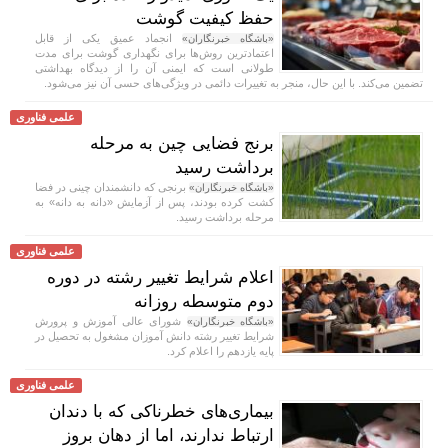
حفظ کیفیت گوشت
انجماد عمیق یکی از قابل
«باشگاه خبرنگاران»
اعتمادترین روش‌ها برای نگهداری گوشت برای مدت
طولانی است که ایمنی آن را از دیدگاه بهداشتی
تضمین می‌کند. با این حال، منجر به تغییرات دائمی در ویژگی‌های حسی آن نیز می‌شود.
علمی فناوری
برنج فضایی چین به مرحله
برداشت رسید
برنجی که دانشمندان چینی در فضا
«باشگاه خبرنگاران»
کشت کرده بودند، پس از آزمایش «دانه به دانه» به
مرحله برداشت رسید.
علمی فناوری
اعلام شرایط تغییر رشته در دوره
دوم متوسطه روزانه
شورای عالی آموزش و پرورش
«باشگاه خبرنگاران»
شرایط تغییر رشته دانش آموزان مشغول به تحصیل در
پایه یازدهم را اعلام کرد.
علمی فناوری
بیماری‌های خطرناکی که با دندان
ارتباط ندارند، اما از دهان بروز