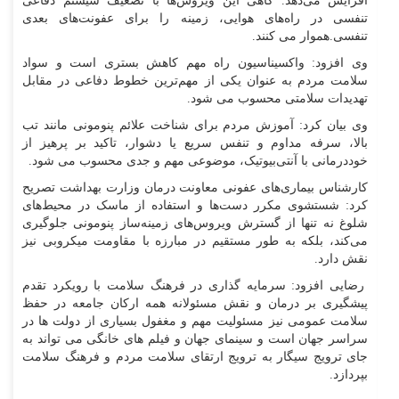
افزایش می‌دهد. گاهی این ویروس‌ها با تضعیف سیستم دفاعی
تنفسی در راه‌های هوایی، زمینه را برای عفونت‌های بعدی
تنفسی.هموار می کنند.
وی افزود: واکسیناسیون راه مهم کاهش بستری است و سواد
سلامت مردم به عنوان یکی از مهم‌ترین خطوط دفاعی در مقابل
تهدیدات سلامتی محسوب می شود.
وی بیان کرد: آموزش مردم برای شناخت علائم پنومونی مانند تب
بالا، سرفه مداوم و تنفس سریع یا دشوار، تاکید بر پرهیز از
خوددرمانی با آنتی‌بیوتیک، موضوعی مهم و جدی محسوب می شود.
کارشناس بیماری‌های عفونی معاونت درمان وزارت بهداشت تصریح
کرد: شستشوی مکرر دست‌ها و استفاده از ماسک در محیط‌های
شلوغ نه تنها از گسترش ویروس‌های زمینه‌ساز پنومونی جلوگیری
می‌کند، بلکه به طور مستقیم در مبارزه با مقاومت میکروبی نیز
نقش دارد.
رضایی افزود: سرمایه گذاری در فرهنگ سلامت با رویکرد تقدم
پیشگیری بر درمان و نقش مسئولانه همه ارکان جامعه در حفظ
سلامت عمومی نیز مسئولیت مهم و مغفول بسیاری از دولت ها در
سراسر جهان است و سینمای جهان و فیلم های خانگی می تواند به
جای ترویج سیگار به ترویج ارتقای سلامت مردم و فرهنگ سلامت
بپردازد.