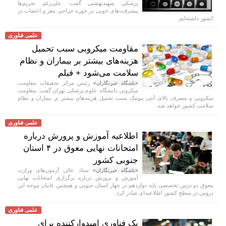
پزشکی شهیدبهشتی گفت: علی‌رغم تحریم‌ها
پیشرفت‌های خوبی در حوزه جراحی مغز و اعصاب در
کشور داشته‌ایم.
علمی فناوری
مقاومت میکروبی سبب تحمیل
هزینه‌های بیشتر بر بیماران و نظام
سلامت می‌شود + فیلم
رئیس مرکز تحقیقات مقاومت
«باشگاه خبرنگاران»
میکروبی دانشگاه علوم پزشکی تهران گفت: مقاومت
میکروبی و مصرف بالای آنتی بیوتیک سبب تحمیل هزینه‌های بیشتر بر بیماران و نظام
سلامت کشور خواهد شد.
علمی فناوری
اطلاعیه آموزش و پرورش درباره
امتحانات نهایی معوق در ۴ استان
جنوبی کشور
ستاد عالی آزمون‌های وزارت
«باشگاه خبرنگاران»
آموزش و پرورش درباره برگزاری امتحانات نهایی
معوق دو درس تخصصی پایه دوازدهم در چهار استان جنوبی و همچنین غایبان موجه این
دروس در سطح کشور اطلاعیه‌ای صادر کرد.
علمی فناوری
یک فناوری امیدوارکننده برای