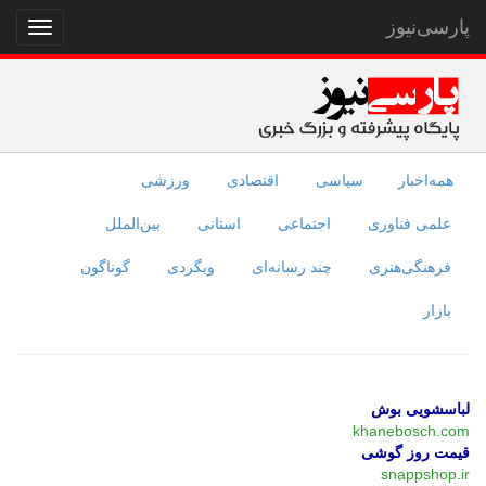
پارسی‌نیوز
نمایش
منو
همه‌اخبار
سیاسی
اقتصادی
ورزشی
علمی فناوری
اجتماعی
استانی
بین‌الملل
فرهنگی‌هنری
چند رسانه‌ای
وبگردی
گوناگون
بازار
لباسشویی بوش
khanebosch.com
قیمت روز گوشی
snappshop.ir