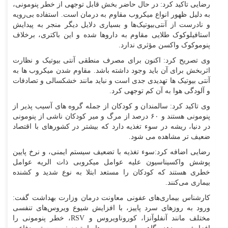
رضایی تاکید کرد: در حال حاضر بخش قابل توجهی از خطر پنومونی،
به دلیل ظهور انواع میکروب مقاوم به درمان است. استفاده بی‌رویه
و نادرست از آنتی‌بیوتیک‌ها و بسیاری دلایل دیگر منجر به پیدایش
استافیلوکوک طلایی مقاوم به داروها شده و این باکتری، برخلاف
پنوموکوک واکسن مؤثری ندارد.
وی تصریح کرد: اکنون برای مصرف منطقی آنتی بیوتیک و نظارت
اثربخش برای آن باید وجود داشته باشد. مقاوم شدن میکروب ها به
آنتی بیوتیک ها تهدیدی جدی است و نباید مانند خشکسالی و تصادفات
و آلودگی هوا به آن کم توجهی کرد.
وی تاکید کرد: سالمندان و کودکان از جمله گروه های آسیب پذیر از
پنومونی هستند و ۶۰ درصد از مرگ و میر کودکان ناشی از پنومونی
در دنیا، ریشه در سوء تغذیه دارد که بیشتر در کشورهای با اقتصاد
ضعیف تر مشاهده می شود.
رضایی اضافه کرد:سوء تغذیه با تضعیف سیستم ایمنی، و نرخ پایین
پوشش واکسیناسیون علیه عوامل میکروبی ذات الریه عوامل
خطری هستند که کودکان را مستعد ابتلا به نوع شدید و کشنده
بیماری می‌کنند.
کارشناس بیماری‌های عفونی معاونت درمان وزارت بهداشت گفت:
ورود به روزهای سرد پاییز، با افزایش شیوع ویروس‌های تنفسی
مختلف مانند آنفلوآنزا، کوروناویروس و RSV، خطر پنومونی را