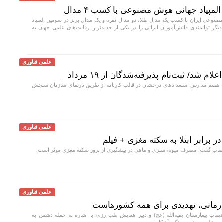
مپیاد جهانی هوش مصنوعی با کسب ۴ مدال
صنوعی ایران با کسب یک مدال طلا، دو مدال نقره و یک مدال برنز در سومین المپیاد
ش مصنوعی (IOAI ۲۰۲۶)، بار دیگر توانمندی دانش‌آموزان ایرانی را در یکی از جدیدترین رقابت‌های علمی جهان به
علمی فناوری
 شد/ ثبت‌نام پذیرفته‌شدگان از ۱۹ مرداد
ه هفتم مدارس استعداد‌های درخشان در قالب کارنامه از طریق تارنمای سازمان سنجش
علمی فناوری
رابر ابتلا به سکته مغزی + فیلم
ب گفت: مصرف میوه، سبزی و ماهی در پیشگیری از بروز سکته مغزی موثر است.
علمی فناوری
درمانی، تهدیدی برای همه کشورهاست
ب بیمارستان بقیه‌الله (عج) و دبیر همایش طب رزم، با اشاره به حمله دشمن به