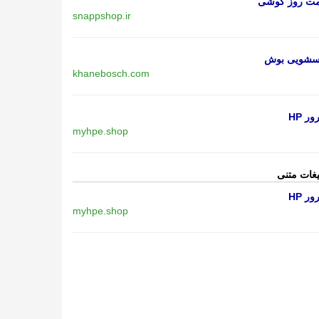
مت روز گوشی
snappshop.ir
اسشویی بوش
khanebosch.com
ر HP
myhpe.shop
یغات متنی
ر HP
myhpe.shop