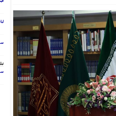
قی
لب
سرو
تبل
سرو