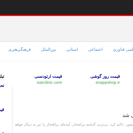
می فناوری
اجتماعی
استانی
بین‌الملل
فرهنگی‌هنری
قیمت روز گوشی
قیمت ارتودنسی
تبل
isarclinic.com
snappshop.ir
تحص
علمی فناوری
قی
ی شد
، تاکید کرد: بی‌تردید گذشته پرافتخار، آینده‌ای پرافتخار را نیز به دنبال خواهد