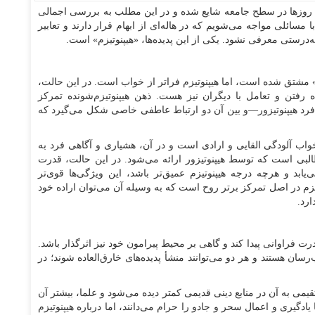
ن روزها در سطح جامعه شایع شده و در این مطلب به بررسی اجمالی
سائلی مواجه می‌شویم که در هاله‌ای از ابهام قرار دارند و تعابیر
‌درستی معرفی نشود. یکی از این پدیده‌ها، «هیپنوتیزم» است.
نانی «hypnos» به معنای «خواب» مشتق شده است، اما هیپنوتیزم فراتر از خواب است. در این حالت،
 رفتن و تعامل با دیگران نیز هست. ذهن هیپنوتیزم‌شونده تمرکز
فرد هیپنوتیزور—و بین آن دو ارتباط عاطفی خاصی شکل می‌گیرد که
اب آلودگی القایی و ارادی است و در آن، هشیاری و آگاهی فرد به
البی است که توسط هیپنوتیزور ارائه می‌شود. در این حالت، قدرت
ابد و هرچه درجه هیپنوتیزم عمیق‌تر باشد، این ویژگی‌ها قوی‌تر
وتیزم در اصل تمرکز برتر روح است که به وسیله آن می‌توان اراده خود
ارد.
رت فراوانی پیدا کند و گاهی بر محیط پیرامون خود نیز اثرگذار باشد.
ان هستند و هر دو می‌توانند منشأ پدیده‌های خارق‌العاده شوند؛ در
تقیمی به آن در منابع دینی قدیمی کمتر دیده می‌شود و علما، بیشتر آن
ادگیری و اعمال سحر و جادو را حرام می‌دانند، اما درباره هیپنوتیزم