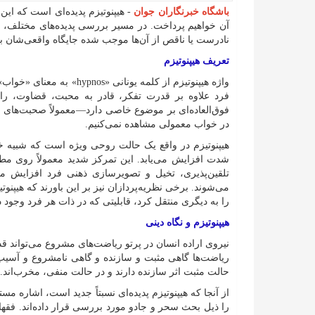
باشگاه خبرنگاران جوان
- هیپنوتیزم پدیده‌ای است که ای
آن خواهیم پرداخت. در مسیر بررسی پدیده‌های مختلف، با م
نادرست یا ناقص از آن‌ها موجب شده جایگاه واقعی‌شان به
تعریف هیپنوتیزم
واژه هیپنوتیزم از کلمه یو
فرد علاوه بر قدرت تفکر، قادر به محبت، قضاوت، راه
فوق‌العاده‌ای بر موضوع خاصی دارد—معمولاً صحبت‌های 
در خواب معمولی مشاهده نمی‌کنیم.
هیپنوتیزم در واقع یک حالت روحی ویژه است که شبیه خو
شدت افزایش می‌یابد. این تمرکز شدید معمولاً روی مط
تلقین‌پذیری، تخیل و تصویرسازی ذهنی فرد افزایش می‌ی
می‌شوند. برخی نظریه‌پردازان نیز بر این باورند که هیپن
را به دیگری منتقل کرد، قابلیتی که در ذات هر فرد وجود د
هیپنوتیزم و نگاه دینی
نیروی اراده انسان در پرتو ریاضت‌های مشروع می‌تواند قد
ریاضت‌ها گاهی مثبت و سازنده و گاهی نامشروع و آسیب‌رس
حالت مثبت اثر سازنده دارند و در حالت منفی، مخرب‌اند.
از آنجا که هیپنوتیزم پدیده‌ای نسبتاً جدید است، اشاره مس
را ذیل بحث سحر و جادو مورد بررسی قرار داده‌اند. فقها ی