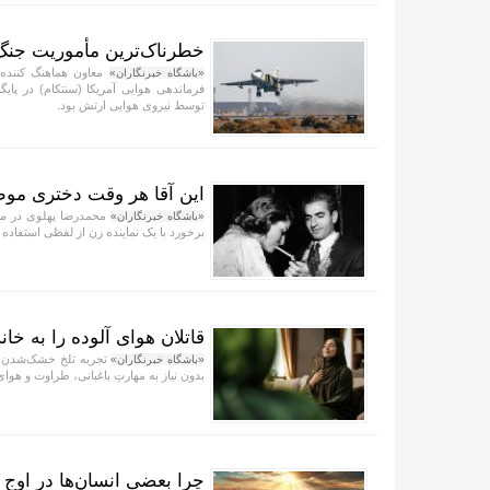
خطرناک‌ترین مأموریت جنگ ۴۰ روزه به روایت معاون نیروی هوایی ا
«باشگاه خبرنگاران»
فرماندهی هوایی آمریکا (سنتکام) در پای
توسط نیروی هوایی ارتش بود.
این آقا هر وقت دختری موط
محمدرضا پهلوی در مص
«باشگاه خبرنگاران»
برخورد با یک نماینده زن از لفظی استفاده 
قاتلان هوای آلوده را به خانه
«باشگاه خبرنگاران»
بدون نیاز به مهارتِ باغبانی، طراوت و هوای پ
چرا بعضی انسان‌ها در اوج