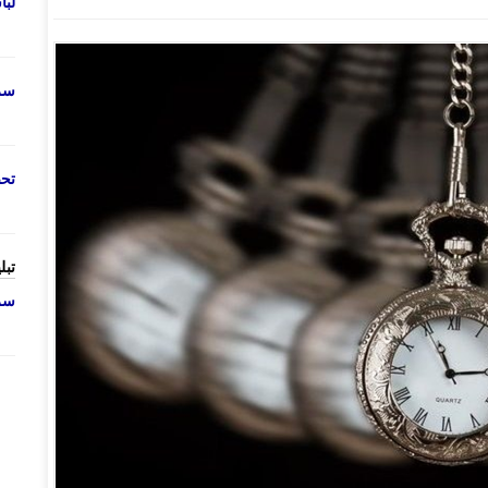
لب
سرو
تحص
تبل
سرو