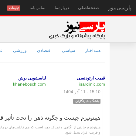
پارسی‌نیوز
صفحه‌اصلی
درباره‌ما
تماس‌با‌ما
تبلیغات
همه‌اخبار
سیاسی
اقتصادی
ورزشی
عل
قیمت ارتودنسی
لباسشویی بوش
khanebosch.com
isarclinic.com
15:10 - 11 آذر 1404
باشگاه خبرنگاران
هیپنوتیزم چیست و چگونه ذهن را تحت تأثیر ق
هیپنوتیزم حالتی از آگاهی و تمرکز ذهن است که هم قابلیت‌های درمانی
و فریب افراد تبدیل شود.