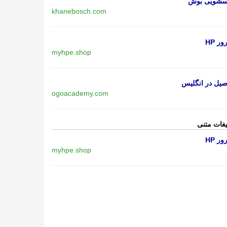
اسشویی بوش
khanebosch.com
ر HP
myhpe.shop
یل در انگلیس
ogoacademy.com
یغات متنی
ر HP
myhpe.shop