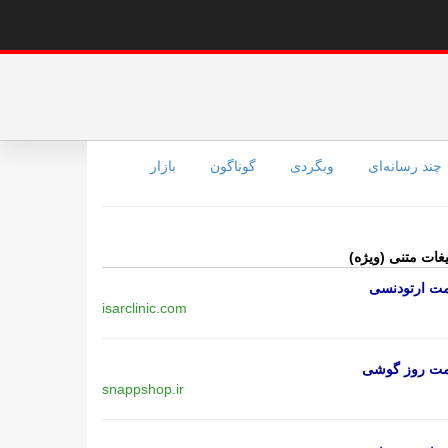
چند رسانه‌ای
وبگردی
گوناگون
بازار
یغات متنی (ویژه)
مت ارتودنسی
isarclinic.com
مت روز گوشی
snappshop.ir