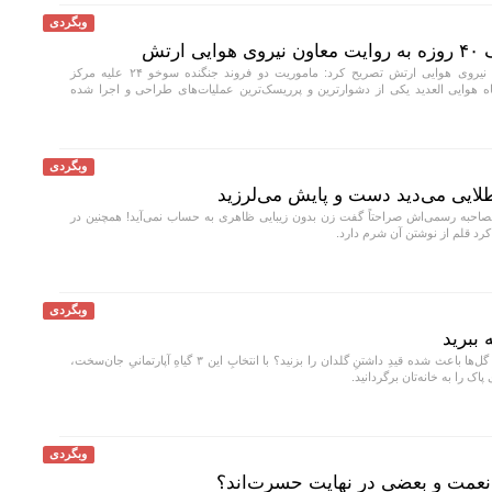
وبگردی
رتش
معاون هماهنگ کننده نیروی هوایی ارتش تصریح کرد: ماموریت دو فروند جنگنده سوخو ۲۴ علیه مرکز
گاه هوایی العدید یکی از دشوارترین و پرریسک‌ترین عملیات‌های طراحی و اجرا شده
وبگردی
لایی می‌دید دست و پایش می‌لرزید
احبه رسمی‌اش صراحتاً گفت زن بدون زیبایی ظاهری به حساب نمی‌آید! همچنین در
کرد قلم از نوشتن آن شرم دارد.
وبگردی
 ببرید
تجربه تلخ خشک‌شدن گل‌ها باعث شده قیدِ داشتنِ گلدان را بزنید؟ با انتخابِ این ۳ گیاهِ آپارتمانیِ جان‌سخت،
اک را به خانه‌تان برگردانید.
وبگردی
 نعمت و بعضی در نهایت حسرت‌اند؟